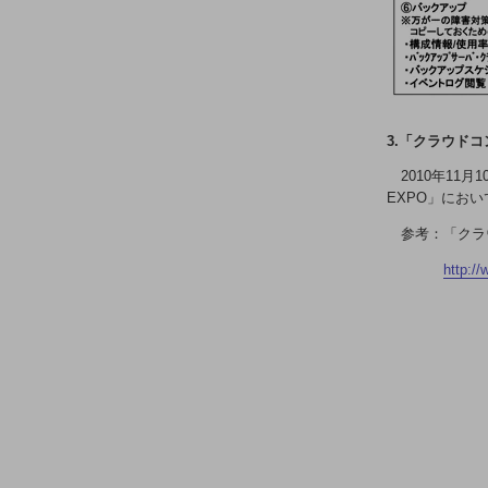
医療・介護
観光
教育
モビリティ
3.「クラウド
製造・建設業
2010年1
EXPO」にお
小売業
キーワードで探す
参考：「クラ
モバイルTOP
http://
法人向けスマホ・携帯に関する、
おすすめの機種、料金やサービスをご紹介
製品
製品TOP
ビジネス向けスマートフォン
タフネススマートフォン
データ通信製品