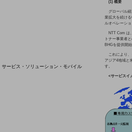
(1) 概要
地域経済のさらなる活性化に取り組みます
自治体・地域社会との共創
グローバル経
LGPF(Local Government Platform)
業拡大を続ける
ルオペレーショ
NTT Co
トナー事業者と
別ウィンドウで開きます
BHGを提供開
これにより、
アジア4地域と
サービス・ソリューション・モバイル
す。
サービス・ソリューションTOP
<サービスイ
DXに関する課題を解決する
サービス・ソリューションをご紹介
カテゴリーで探す
カテゴリーで探すTOP
ネットワーク・モバイル
クラウド・データセンター