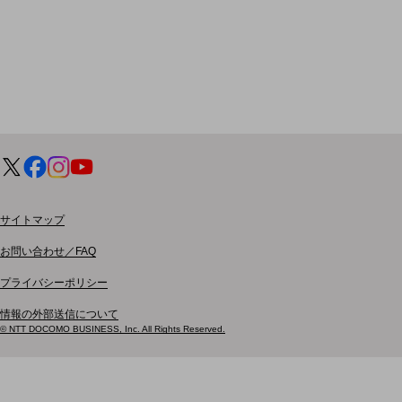
ドコモケータイ
5G対応ホームルーター
通信モジュール製品
衛星携帯電話
IOT完了済みメーカーブランド製品
料金
料金TOP
サイトマップ
ドコモBiz データ無制限 ドコモ MAX ドコモ mini ドコモBiz かけ放題
お問い合わせ／FAQ
ケータイプラン
プライバシーポリシー
5Gデータプラス
情報の外部送信について
データプラス
© NTT DOCOMO BUSINESS, Inc. All Rights Reserved.
IoT向け回線料金
home5Gプラン