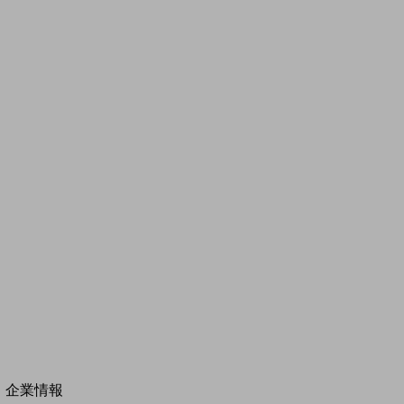
その他の業界はこちら
ゲーム感覚で見つける
ビジネスお悩み診断
NTTドコモビジネス
オンラインショップ
モバイル・ICTサービスをオンラインで
相談・申し込みができるバーチャルショップ
法人向けモバイルトップ
はじめての方へ
サービス・商品を探す
新規会員登録/ログインはこちら
100回線以上のお問い合わせ・お見積りはこちら
別ウィンドウで開きます
企業情報