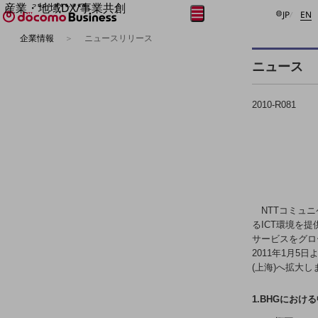
産業・地域DX/事業共創
日本語
E
メニュー
開く
JP
EN
OPEN HUB for Plural Futures
企業情報
ニュースリリース
自律・分散・協調型社会の実現を目指し、
フリーワードを入力して探す
「社会可能性」を探究・実装する事業共創エコシステムです。
ニュース
OPEN HUB for Plural Futuresとは
イベント/ウェビナー
記事コンテンツ
2010-R081
プレイヤー(カタリスト/パートナー企業)
事例
Smart World
フリーワードでNTTドコモビジネスの
取り組みを検索
産業・地域DXプラットフォーマーとして
企業と地域が持続成長する社会を目指します
Smart City
Smart Education
NTTコミュ
Smart Healthcare
るICT環境を
Smart Industry
サービスをグロ
Smart Mobility
2011年1月
Smart Worksite
(上海)へ拡大し
生成AI(Generative AI)
地域の取り組み
1.BHGにお
地域社会を支える皆さまと地域課題の解決や