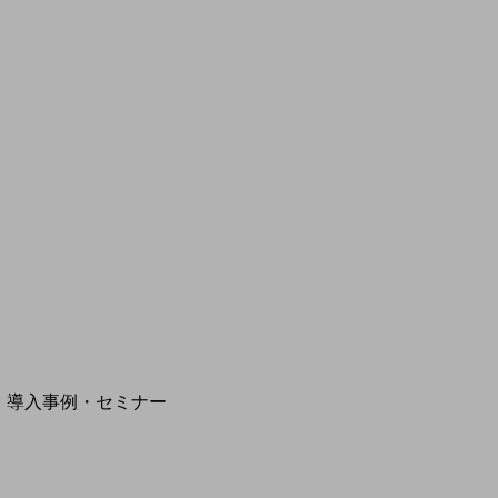
モバイルサービス
端末の一元管理
セキュリティ
運用保守・故障紛失サポート
回線・ネットワーク
お手続き
別ウィンドウで開きます
サービスをご利用中のお客さま
導入事例・セミナー
導入事例TOP
最新の導入事例や注目の導入事例をご紹介します
セミナー