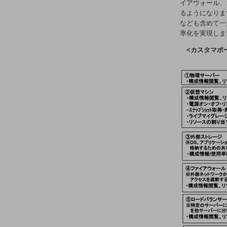
業務効率化
イアウォール、
るようになりま
災害対策
なども含めて一
率化を実現しま
職場環境整備
<カスタマポ
地域共創・地方創生
セキュリティ対策
遠隔監視
顧客体験（CX）改善
自動化・省電化
人材不足解消
業種・業態で探す
業種・業態で探すTOP
自治体
一次産業