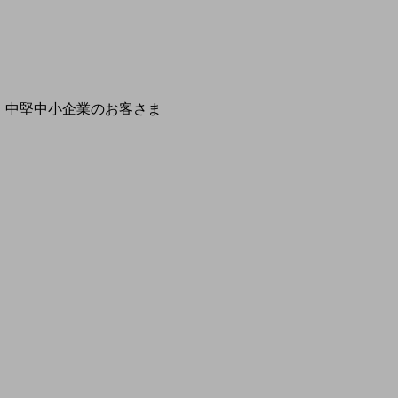
開催・出展する各種セミナー、イベント情報をご紹介します
別ウィ
中堅中小企業のお客さま
NTTドコモビジネスウォッチ
ビジネスお役立ち情報
旬な話題やお役立ち資料などDXの課題を
解決するヒントをお届けする記事サイト
新着記事
お役立ち資料ダウンロード
トレンド記事特集
IT用語集
中堅中小企業向け
サービス・ソリューション
課題やニーズに合ったサービスをご紹介し、
中堅中小企業のビジネスをサポート！
お悩みから見つける
お悩みから見つけるTOP