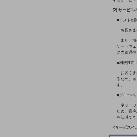
電話・映像コミュニケーション
(2) サービス
セキュリティ
■コスト削
5G
お客さま
IoT
また、海
AI
ゲートウェイ
に内線通信
データ利活用
■利便性向
運用管理
お客さま
るため、国
業務支援・マーケティング
す。
災害対策・BCP
■グローバ
課題・ニーズで探す
課題・ニーズで探すTOP
ネットワ
ため、音声
コミュニケーション・情報共有
を低減でき
マーケティング
<サービスイ