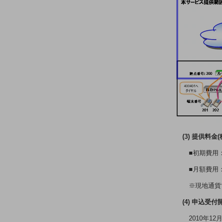
業務効率化
災害対策
職場環境整備
地域共創・地方創生
セキュリティ対策
遠隔監視
顧客体験（CX）改善
自動化・省電化
(3) 提供料金(
人材不足解消
■初期費用：
業種・業態で探す
業種・業態で探すTOP
■月額費用：
※現地通貨
自治体
(4) 申込受
一次産業
2010年12