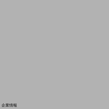
その他の業界はこちら
ゲーム感覚で見つける
ビジネスお悩み診断
NTTドコモビジネス
オンラインショップ
モバイル・ICTサービスをオンラインで
相談・申し込みができるバーチャルショップ
法人向けモバイルトップ
はじめての方へ
サービス・商品を探す
新規会員登録/ログインはこちら
100回線以上のお問い合わせ・お見積りはこちら
別ウィンドウで開きます
企業情報