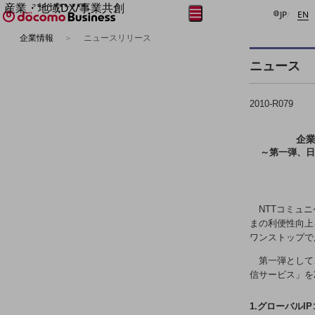
産業・地域DX/事業共創
日本語
E
メニュー
開く
JP
EN
OPEN HUB for Plural Futures
企業情報
ニュースリリース
自律・分散・協調型社会の実現を目指し、
フリーワードを入力して探す
「社会可能性」を探究・実装する事業共創エコシステムです。
ニュース
OPEN HUB for Plural Futuresとは
イベント/ウェビナー
記事コンテンツ
2010-R079
プレイヤー(カタリスト/パートナー企業)
事例
Smart World
企業
フリーワードでNTTドコモビジネスの
～第一弾、日
取り組みを検索
産業・地域DXプラットフォーマーとして
企業と地域が持続成長する社会を目指します
Smart City
Smart Education
NTTコミュ
Smart Healthcare
まの利便性向上
Smart Industry
ワンストップで
Smart Mobility
Smart Worksite
第一弾として
生成AI(Generative AI)
信サービス」を2
地域の取り組み
地域社会を支える皆さまと地域課題の解決や
1.グローバル