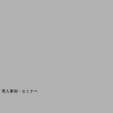
モバイルサービス
端末の一元管理
セキュリティ
運用保守・故障紛失サポート
回線・ネットワーク
お手続き
別ウィンドウで開きます
サービスをご利用中のお客さま
導入事例・セミナー
導入事例TOP
最新の導入事例や注目の導入事例をご紹介します
セミナー