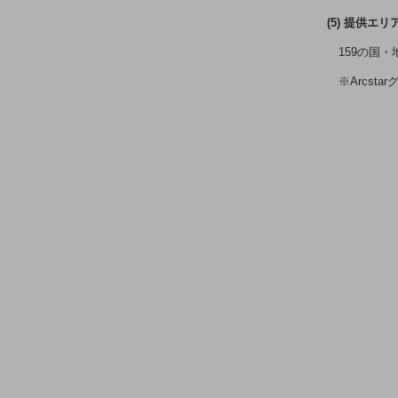
医療・介護
(5) 提供エリ
観光
159の国・
教育
※Arcst
モビリティ
製造・建設業
小売業
キーワードで探す
モバイルTOP
法人向けスマホ・携帯に関する、
おすすめの機種、料金やサービスをご紹介
製品
製品TOP
ビジネス向けスマートフォン
タフネススマートフォン
データ通信製品