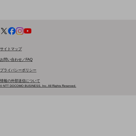
ドコモケータイ
5G対応ホームルーター
通信モジュール製品
衛星携帯電話
サイトマップ
IOT完了済みメーカーブランド製品
料金
お問い合わせ／FAQ
料金TOP
プライバシーポリシー
ドコモBiz データ無制限 ドコモ MAX ドコモ mini ドコモBiz かけ放題
情報の外部送信について
© NTT DOCOMO BUSINESS, Inc. All Rights Reserved.
ケータイプラン
5Gデータプラス
データプラス
IoT向け回線料金
home5Gプラン