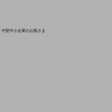
開催・出展する各種セミナー、イベント情報をご紹介します
別ウィ
中堅中小企業のお客さま
NTTドコモビジネスウォッチ
ビジネスお役立ち情報
旬な話題やお役立ち資料などDXの課題を
解決するヒントをお届けする記事サイト
新着記事
お役立ち資料ダウンロード
トレンド記事特集
IT用語集
中堅中小企業向け
サービス・ソリューション
課題やニーズに合ったサービスをご紹介し、
中堅中小企業のビジネスをサポート！
お悩みから見つける
お悩みから見つけるTOP