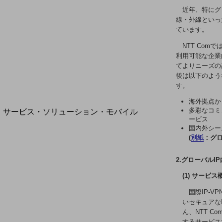
地域経済のさらなる活性化に取り組みます
近年、特にグ
自治体・地域社会との共創
線・外線といっ
LGPF(Local Government Platform)
ています。
NTT Co
利用可能な企業
てよりニーズの
別ウィンドウで開きます
後は以下のよう
す。
海外拠点か
サービス・ソリューション・モバイル
多彩なコミ
ービス
サービス・ソリューションTOP
国内外シー
(
別紙
：グロ
DXに関する課題を解決する
サービス・ソリューションをご紹介
カテゴリーで探す
2.グローバル
カテゴリーで探すTOP
(1) サービス
ネットワーク・モバイル
国際IP-V
いセキュアな
クラウド・データセンター
ん、NTT 
するサービス