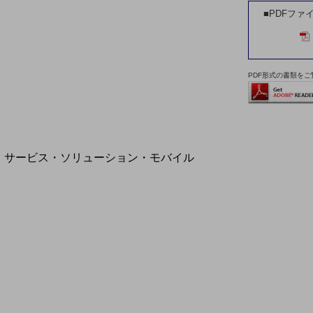
地域経済のさらなる活性化に取り組みます
■PDFファ
自治体・地域社会との共創
LGPF(Local Government Platform)
PDF形式の書類をご覧
別ウィンドウで開きます
サービス・ソリューション・モバイル
サービス・ソリューションTOP
DXに関する課題を解決する
サービス・ソリューションをご紹介
カテゴリーで探す
カテゴリーで探すTOP
ネットワーク・モバイル
クラウド・データセンター