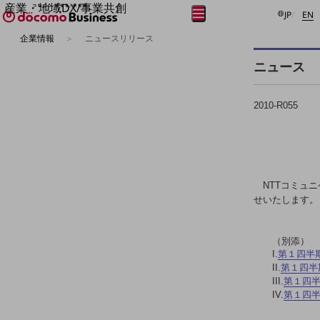
産業・地域DX/事業共創
日本語
E
メニュー
開く
JP
EN
OPEN HUB for Plural Futures
企業情報
ニュースリリース
自律・分散・協調型社会の実現を目指し、
フリーワードを入力して探す
「社会可能性」を探究・実装する事業共創エコシステムです。
ニュース
OPEN HUB for Plural Futuresとは
イベント/ウェビナー
記事コンテンツ
2010-R055
プレイヤー(カタリスト/パートナー企業)
事例
Smart World
フリーワードでNTTドコモビジネスの
取り組みを検索
産業・地域DXプラットフォーマーとして
企業と地域が持続成長する社会を目指します
NTTコミュニ
Smart City
せいたします。
Smart Education
Smart Healthcare
Smart Industry
（別添）
Smart Mobility
I.
第１四半
Smart Worksite
II.
第１四半
生成AI(Generative AI)
III.
第１四
地域の取り組み
IV.
第１四
地域社会を支える皆さまと地域課題の解決や