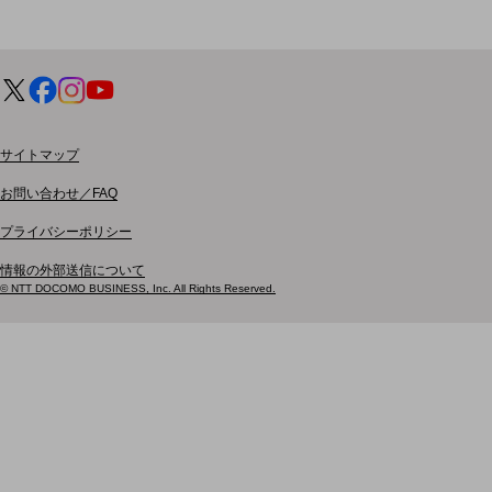
電話・映像コミュニケーション
セキュリティ
5G
IoT
サイトマップ
AI
お問い合わせ／FAQ
データ利活用
プライバシーポリシー
運用管理
情報の外部送信について
業務支援・マーケティング
© NTT DOCOMO BUSINESS, Inc. All Rights Reserved.
災害対策・BCP
課題・ニーズで探す
課題・ニーズで探すTOP
コミュニケーション・情報共有
マーケティング