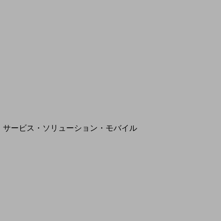
地域経済のさらなる活性化に取り組みます
自治体・地域社会との共創
LGPF(Local Government Platform)
別ウィンドウで開きます
サービス・ソリューション・モバイル
サービス・ソリューションTOP
DXに関する課題を解決する
サービス・ソリューションをご紹介
カテゴリーで探す
カテゴリーで探すTOP
ネットワーク・モバイル