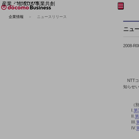
産業・地域DX/事業共創
メニュー
開く
OPEN HUB for Plural Futures
企業情報
ニュースリリース
自律・分散・協調型社会の実現を目指し、
フリーワードを入力して探す
「社会可能性」を探究・実装する事業共創エコシステムです。
ニュ
OPEN HUB for Plural Futuresとは
イベント/ウェビナー
記事コンテンツ
2008-R0
プレイヤー(カタリスト/パートナー企業)
事例
Smart World
フリーワードでNTTドコモビジネスの
取り組みを検索
産業・地域DXプラットフォーマーとして
企業と地域が持続成長する社会を目指します
NTT
Smart City
知らせ
Smart Education
Smart Healthcare
Smart Industry
（
Smart Mobility
I.
第
Smart Worksite
II.
第
生成AI(Generative AI)
III.
地域の取り組み
IV.
地域社会を支える皆さまと地域課題の解決や