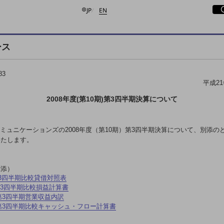
日本語
English
サ
開
JP
EN
ース
検索する
83
平成21
2008年度(第10期)第3四半期決算について
コミュニケーションズの2008年度（第10期）第3四半期決算について、別添の
いたします。
別添）
3四半期比較貸借対照表
3四半期比較損益計算書
第3四半期営業収益内訳
第3四半期比較キャッシュ・フロー計算書