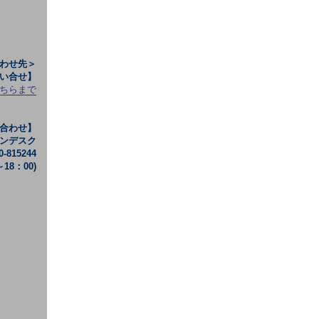
わせ先＞
い合せ】
ちらまで
合わせ】
ンデスク
815244
18：00)