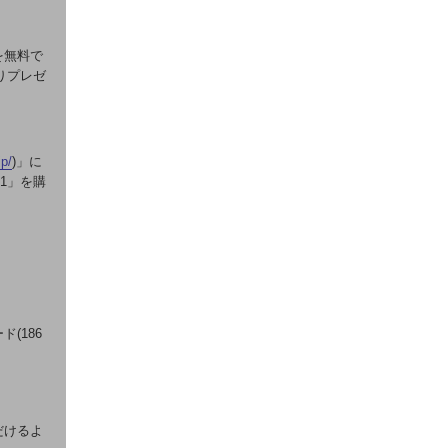
を無料で
りプレゼ
jp/
)」に
P1」を購
(186
だけるよ