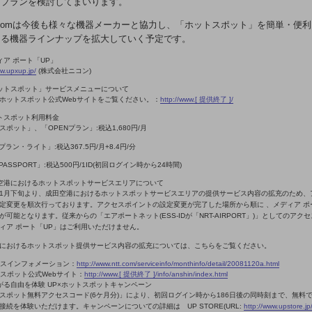
用プランを検討してまいります。
 Comは今後も様々な機器メーカーと協力し、「ホットスポット」を簡単・便
ける機器ラインナップを拡大していく予定です。
ィア ポート「UP」
ww.upxup.jp/
(株式会社ニコン)
ットスポット」サービスメニューについて
ホットスポット公式Webサイトをご覧ください。：
http://www.[ 提供終了 ]/
トスポット利用料金
スポット」、「OPENプラン」:税込1,680円/月
プラン・ライト」:税込367.5円/月+8.4円/分
 PASSPORT」:税込500円/1ID(初回ログイン時から24時間)
空港におけるホットスポットサービスエリアについて
年11月下旬より、成田空港におけるホットスポットサービスエリアの提供サービス内容の拡充のため、
定変更を順次行っております。アクセスポイントの設定変更が完了した場所から順に 、メディア ポ
が可能となります。従来からの「エアポートネット(ESS-IDが「NRT-AIRPORT」)」としてのアク
ィア ポート「UP」はご利用いただけません。
におけるホットスポット提供サービス内容の拡充については、こちらをご覧ください。
スインフォメーション：
http://www.ntt.com/serviceinfo/monthinfo/detail/20081120a.html
スポット公式Webサイト：
http://www.[ 提供終了 ]/info/anshin/index.html
がる自由を体験 UP×ホットスポットキャンペーン
スポット無料アクセスコード(6ケ月分)」により、初回ログイン時から186日後の同時刻まで、無料
接続を体験いただけます。キャンペーンについての詳細は UP STORE(URL:
http://www.upstore.jp