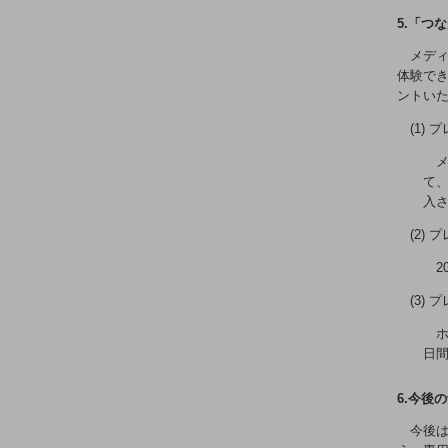
クラウド・データセンター
5.「つ
電話・映像コミュニケーション
メディ
セキュリティ
体験でき
ントい
5G
(1)
IoT
メ
て、
AI
入
データ利活用
(2)
運用管理
2
業務支援・マーケティング
(3)
ホ
災害対策・BCP
日間
課題・ニーズで探す
課題・ニーズで探すTOP
6.今後
コミュニケーション・情報共有
今後は