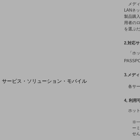
地域経済のさらなる活性化に取り組みます
メディ
自治体・地域社会との共創
LANネ
LGPF(Local Government Platform)
製品購
用者のロ
を選ぶ
2.対応
別ウィンドウで開きます
「ホッ
PASSP
3.メデ
サービス・ソリューション・モバイル
各サ
サービス・ソリューションTOP
DXに関する課題を解決する
4, 利
サービス・ソリューションをご紹介
ホッ
カテゴリーで探す
カテゴリーで探すTOP
※一
ーミ
ネットワーク・モバイル
せ