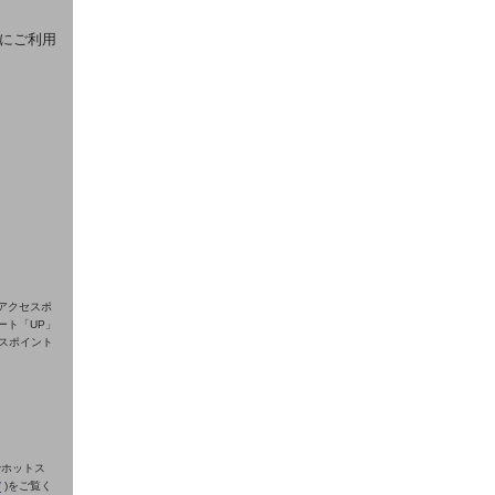
利にご利用
アクセスポ
ート「UP」
セスポイント
でホットス
/
)をご覧く