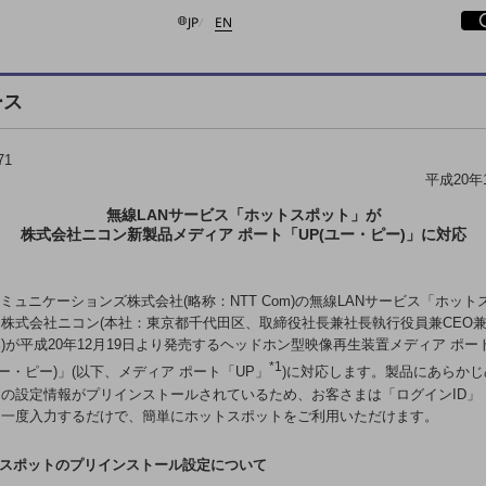
日本語
English
サ
開
JP
EN
ース
検索する
71
平成20年
無線LANサービス「ホットスポット」が
株式会社ニコン新製品メディア ポート「UP(ユー・ピー)」に対応
コミュニケーションズ株式会社(略称：NTT Com)の無線LANサービス「ホット
株式会社ニコン(本社：東京都千代田区、取締役社長兼社長執行役員兼CEO兼
)が平成20年12月19日より発売するヘッドホン型映像再生装置メディア ポー
*1
ユー・ピー)」(以下、メディア ポート「UP」
)に対応します。製品にあらかじ
の設定情報がプリインストールされているため、お客さまは「ログインID」
を一度入力するだけで、簡単にホットスポットをご利用いただけます。
トスポットのプリインストール設定について