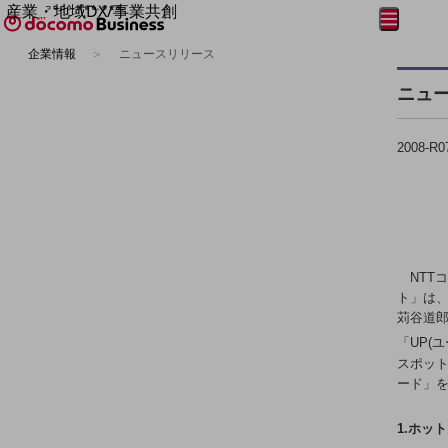
産業・地域DX/事業共創
メニュー
開く
OPEN HUB for Plural Futures
企業情報
ニュースリリース
自律・分散・協調型社会の実現を目指し、
フリーワードを入力して探す
「社会可能性」を探究・実装する事業共創エコシステムです。
ニュ
OPEN HUB for Plural Futuresとは
イベント/ウェビナー
記事コンテンツ
2008-R0
プレイヤー(カタリスト/パートナー企業)
事例
Smart World
フリーワードでNTTドコモビジネスの
取り組みを検索
産業・地域DXプラットフォーマーとして
企業と地域が持続成長する社会を目指します
Smart City
NTT
Smart Education
ト」は、
Smart Healthcare
苅谷道郎
Smart Industry
Smart Mobility
「UP(
Smart Worksite
スポット
生成AI(Generative AI)
ード」
地域の取り組み
1.ホッ
地域社会を支える皆さまと地域課題の解決や