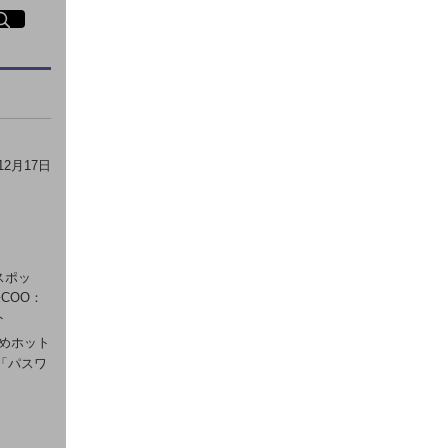
イト内検索
く
12月17日
スポッ
COO：
ト
めホット
「パスワ