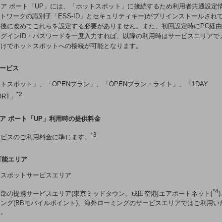
ア ポート「UP」には、「ホットスポット」に接続するため利用者共通設定情
ットワークの識別子「ESS-ID」とセキュリティキー)がプリインストールされ
入後に改めてこれらを設定する必要がありません。また、初回設定時にPC経
グインID・パスワードを一度入力すれば、以降の利用時はサービスエリアで
だけでホットスポットへの接続が可能となります。
サービス
トスポット」、「OPENプラン」、「OPENプラン・ライト」、「1DAY
*2
ORT」
ィア ポート「UP」利用時の提供料金
*3
ービスのご利用料金に準じます。
用可能エリア
トスポットサービスエリア
*4
部の提携サービスエリア(東京ミッドタウン、成田空港[エアポートネット]
ング(BBモバイルポイント)、海外ローミングのサービスエリアではご利用い
ん。