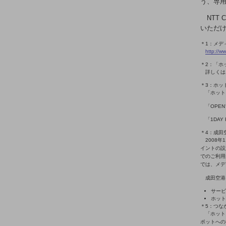
マーケティング
う、専
NTT
業務効率化
いただ
災害対策
＊1：メデ
http://w
職場環境整備
＊2：「ホ
詳しくは
地域共創・地方創生
＊3：ホッ
セキュリティ対策
「ホット
「OPEN
遠隔監視
「1DAY
顧客体験（CX）改善
＊4：成田
2008
イントの設
自動化・省電化
でのご利用
では、メデ
人材不足解消
業種・業態で探す
成田空港
業種・業態で探すTOP
サービ
ホット
＊5：つな
自治体
「ホット
ポットへの