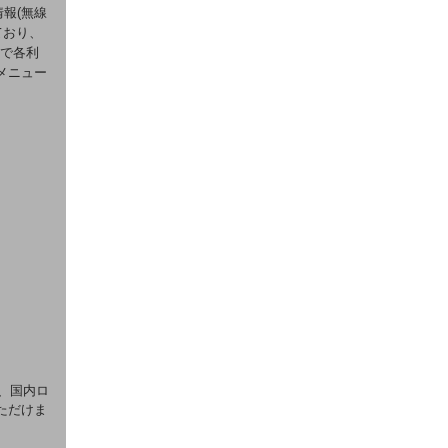
報(無線
ており、
由で各利
メニュー
)、国内ロ
ただけま