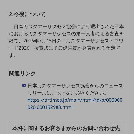
5G
2.今後について
IoT
日本カスタマーサクセス協会により選出された日本
AI
におけるカスタマーサクセスの第一人者による審査を
データ利活用
経て、2026年7月15日の「カスタマーサクセス・アワ
ード2026」授賞式にて最優秀賞が発表される予定で
運用管理
す。
業務支援・マーケティング
災害対策・BCP
関連リンク
課題・ニーズで探す
課題・ニーズで探すTOP
日本カスタマーサクセス協会からのニュース
リリースは、以下をご参照ください。
コミュニケーション・情報共有
https://prtimes.jp/main/html/rd/p/000000
マーケティング
026.000152983.html
業務効率化
本件に関するお客さまからのお問い合わせ先
災害対策