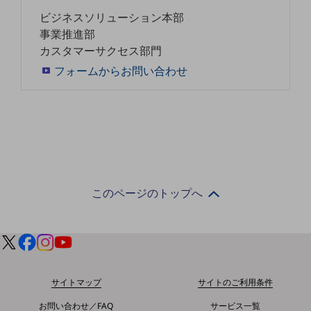
職場環境整備
ビジネスソリューション本部
事業推進部
地域共創・地方創生
カスタマーサクセス部門
セキュリティ対策
フォームからお問い合わせ
遠隔監視
顧客体験（CX）改善
自動化・省電化
人材不足解消
業種・業態で探す
このページのトップへ
業種・業態で探すTOP
自治体
一次産業
医療・介護
サイトマップ
サイトのご利用条件
観光
お問い合わせ／FAQ
サービス一覧