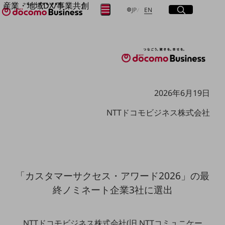
産業・地域DX/事業共創
サイト内検索
開く
日本語
English
メニュー
開く
JP
EN
OPEN HUB for Plural Futures
自律・分散・協調型社会の実現を目指し、
フリーワードを入力して探す
「社会可能性」を探究・実装する事業共創エコシステムです。
OPEN HUB for Plural Futuresとは
イベント/ウェビナー
検索する
記事コンテンツ
プレイヤー(カタリスト/パートナー企業)
事例
2026年6月19日
Smart World
フリーワードでNTTドコモビジネスの
NTTドコモビジネス株式会社
取り組みを検索
産業・地域DXプラットフォーマーとして
企業と地域が持続成長する社会を目指します
Smart City
Smart Education
Smart Healthcare
Smart Industry
Smart Mobility
「カスタマーサクセス・アワード2026」の最
Smart Worksite
終ノミネート企業3社に選出
生成AI(Generative AI)
地域の取り組み
地域社会を支える皆さまと地域課題の解決や
NTTドコモビジネス株式会社(旧 NTTコミュニケー