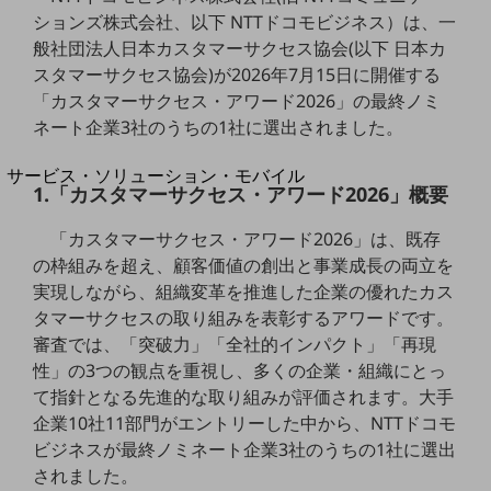
地域経済のさらなる活性化に取り組みます
ションズ株式会社、以下 NTTドコモビジネス）は、一
自治体・地域社会との共創
般社団法人日本カスタマーサクセス協会(以下 日本カ
LGPF(Local Government Platform)
スタマーサクセス協会)が2026年7月15日に開催する
「カスタマーサクセス・アワード2026」の最終ノミ
別ウィンドウで開きます
ネート企業3社のうちの1社に選出されました。
サービス・ソリューション・モバイル
1.「カスタマーサクセス・アワード2026」概要
サービス・ソリューションTOP
「カスタマーサクセス・アワード2026」は、既存
DXに関する課題を解決する
サービス・ソリューションをご紹介
の枠組みを超え、顧客価値の創出と事業成長の両立を
カテゴリーで探す
実現しながら、組織変革を推進した企業の優れたカス
カテゴリーで探すTOP
タマーサクセスの取り組みを表彰するアワードです。
審査では、「突破力」「全社的インパクト」「再現
ネットワーク・モバイル
性」の3つの観点を重視し、多くの企業・組織にとっ
クラウド・データセンター
て指針となる先進的な取り組みが評価されます。大手
企業10社11部門がエントリーした中から、NTTドコモ
電話・映像コミュニケーション
ビジネスが最終ノミネート企業3社のうちの1社に選出
セキュリティ
されました。