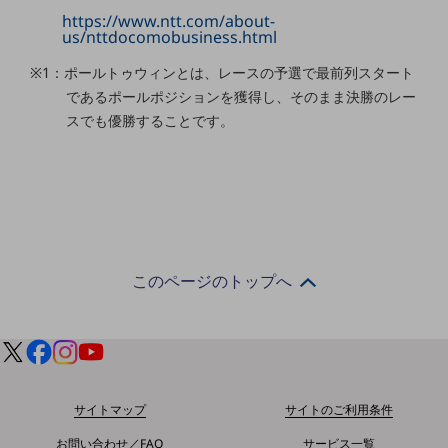
職場環境整備
https://www.ntt.com/about-
us/nttdocomobusiness.html
地域共創・地方創生
※1：ポールトゥウィンとは、レースの予選で最前列スタート
セキュリティ対策
であるポールポジションを獲得し、そのまま決勝のレー
スでも優勝することです。
遠隔監視
顧客体験（CX）改善
自動化・省電化
人材不足解消
業種・業態で探す
業種・業態で探すTOP
このページのトップへ
自治体
一次産業
医療・介護
サイトマップ
サイトのご利用条件
観光
お問い合わせ／FAQ
サービス一覧