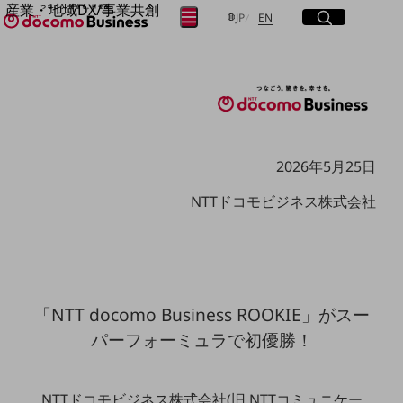
産業・地域DX/事業共創
サイト内検索
開く
日本語
English
メニュー
開く
JP
EN
OPEN HUB for Plural Futures
自律・分散・協調型社会の実現を目指し、
フリーワードを入力して探す
「社会可能性」を探究・実装する事業共創エコシステムです。
OPEN HUB for Plural Futuresとは
イベント/ウェビナー
検索する
記事コンテンツ
プレイヤー(カタリスト/パートナー企業)
事例
2026年5月25日
Smart World
フリーワードでNTTドコモビジネスの
NTTドコモビジネス株式会社
取り組みを検索
産業・地域DXプラットフォーマーとして
企業と地域が持続成長する社会を目指します
Smart City
Smart Education
Smart Healthcare
Smart Industry
Smart Mobility
「NTT docomo Business ROOKIE」がスー
Smart Worksite
パーフォーミュラで初優勝！
生成AI(Generative AI)
地域の取り組み
地域社会を支える皆さまと地域課題の解決や
NTTドコモビジネス株式会社(旧 NTTコミュニケー