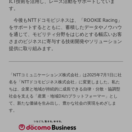
ICT技術を活用し、レース活動をサポートしていま
5G
す。
IoT
今後もNTTドコモビジネスは、「ROOKIE Racing」
AI
をサポートするとともに、蓄積したデータやノウハウ
を通じて、モビリティ分野をはじめとする幅広いお客
データ利活用
さまのビジネスに寄与する技術開発やソリューション
提供に取り組みます。
運用管理
業務支援・マーケティング
災害対策・BCP
「NTTコミュニケーションズ株式会社」は2025年7月1日に社
課題・ニーズで探す
名を「NTTドコモビジネス株式会社」に変更しました。私た
課題・ニーズで探すTOP
ちは、企業と地域が持続的に成長できる自律・分散・協調型
コミュニケーション・情報共有
社会を支える「産業・地域DXのプラットフォーマー」とし
て、新たな価値を生み出し、豊かな社会の実現をめざしま
マーケティング
す。
業務効率化
災害対策