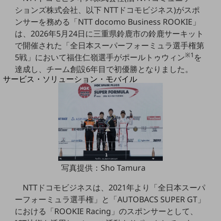
地域経済のさらなる活性化に取り組みます
ションズ株式会社、以下 NTTドコモビジネス)がスポ
自治体・地域社会との共創
ンサーを務める「NTT docomo Business ROOKIE」
LGPF(Local Government Platform)
は、2026年5月24日に三重県鈴鹿市の鈴鹿サーキット
で開催された「全日本スーパーフォーミュラ選手権第
別ウィンドウで開きます
※1
5戦」において福住仁嶺選手がポールトゥウィン
を
達成し、チーム創設6年目で初優勝となりました。
サービス・ソリューション・モバイル
サービス・ソリューションTOP
DXに関する課題を解決する
サービス・ソリューションをご紹介
カテゴリーで探す
カテゴリーで探すTOP
ネットワーク・モバイル
写真提供：Sho Tamura
クラウド・データセンター
NTTドコモビジネスは、2021年より「全日本スーパ
電話・映像コミュニケーション
ーフォーミュラ選手権」と「AUTOBACS SUPER GT」
セキュリティ
における「ROOKIE Racing」のスポンサーとして、