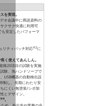
ンスを実現。
ビデオ会議中に商談資料の
もサクサク快適に利用可
でも安定したパフォーマ
※2
ュリティパッチ対応
に
。
で長く使えてあんしん。
規格20項目の試験を実施
応試験、泡ハンドソープで
、USB機器の自動検出設
を抑制し、長期にわたり安
ちにくい無塗装/シボ加
久性とデザイン。
※4
応
。
るため、外出先や業務の合