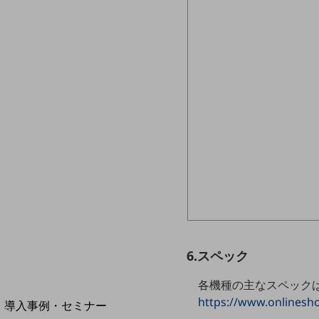
home5Gプラン
モバイルサービス
端末の一元管理
セキュリティ
運用保守・故障紛失サポート
回線・ネットワーク
お手続き
6.スペック
各機種の主なスペック
別ウィンドウで開きます
サービスをご利用中のお客さま
https://www.onlinesh
導入事例・セミナー