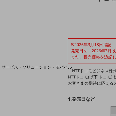
地域経済のさらなる活性化に取り組みます
自治体・地域社会との共創
LGPF(Local Government Platform)
別ウィンドウで開きます
※2026年3月18日追記
発売日を「2026年3月
また、販売価格を追記
サービス・ソリューション・モバイル
NTTドコモビジネス株
サービス・ソリューションTOP
NTTドコモ(以下 ドコモ)
DXに関する課題を解決する
お客さまの期待に応えるス
サービス・ソリューションをご紹介
カテゴリーで探す
カテゴリーで探すTOP
1.発売日など
ネットワーク・モバイル