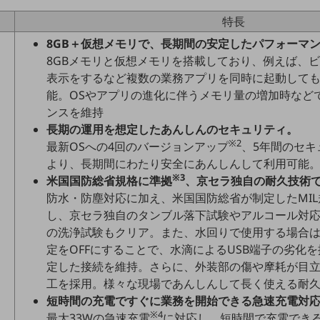
特長
8GB＋仮想メモリで、長期間の安定したパフォーマ
8GBメモリと仮想メモリを搭載しており、例えば、
表示をするなど複数の業務アプリを同時に起動して
能。OSやアプリの進化に伴うメモリ量の増加時など
ンスを維持
長期の運用を想定したあんしんのセキュリティ。
※2
最新OSへの4回のバージョンアップ
、5年間のセキ
より、長期間にわたり安全にあんしんして利用可能
※3
米国国防総省規格に準拠
、京セラ独自の耐久技術
防水・防塵対応に加え、米国国防総省が制定したMIL
し、京セラ独自のタンブル落下試験やアルコール対
の洗浄試験もクリア。また、水回りで使用する場合は
定をOFFにすることで、水滴によるUSB端子の劣化
定した接続を維持。さらに、外装部の傷や摩耗が目立
工を採用。様々な現場であんしんして長く使える耐
短時間の充電ですぐに業務を開始できる急速充電対
※4
最大33Wの急速充電
に対応し、短時間で充電でき