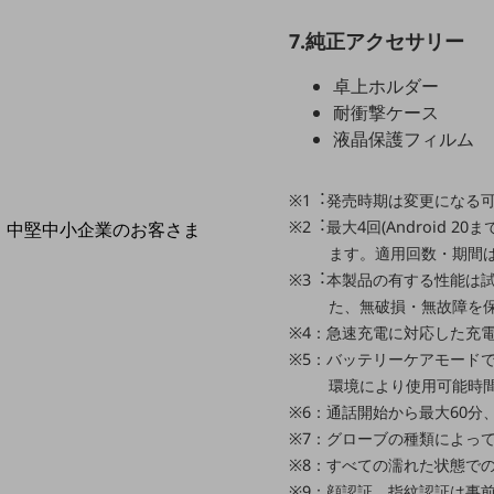
導入事例TOP
7.純正アクセサリー
最新の導入事例や注目の導入事例をご紹介します
セミナー
卓上ホルダー
開催・出展する各種セミナー、イベント情報をご紹介します
耐衝撃ケース
液晶保護フィルム
※1︓発売時期は変更になる
※2︓最大4回(Android
中堅中小企業のお客さま
NTTドコモビジネスウォッチ
ます。適用回数・期間
ビジネスお役立ち情報
※3︓本製品の有する性能は
た、無破損・無故障を
旬な話題やお役立ち資料などDXの課題を
※4：急速充電に対応した充
解決するヒントをお届けする記事サイト
※5：バッテリーケアモード
新着記事
お役立ち資料ダウンロード
環境により使用可能時
トレンド記事特集
※6：通話開始から最大60分
IT用語集
※7：グローブの種類によっ
中堅中小企業向け
※8：すべての濡れた状態で
サービス・ソリューション
※9：顔認証、指紋認証は事