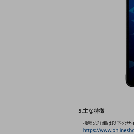
マーケティング
業務効率化
災害対策
職場環境整備
地域共創・地方創生
セキュリティ対策
遠隔監視
顧客体験（CX）改善
自動化・省電化
人材不足解消
業種・業態で探す
5.主な特徴
業種・業態で探すTOP
機種の詳細は以下のサ
自治体
https://www.onlinesh