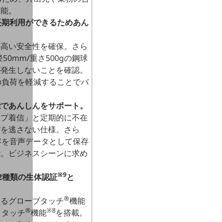
可能。
長期利用ができるためあん
の高い安全性を確保。さら
50mm/重さ500gの鋼球
が発生しないことを確認。
の負荷を軽減することでバ
能であんしんをサポート。
ップ着信」と定期的に不在
信を逃さない仕様。さら
容を音声データとして保存
能。ビジネスシーンに求め
※9
2種類の生体認証
と
®
えるグローブタッチ
機能
®
※8
トタッチ
機能
を搭載。