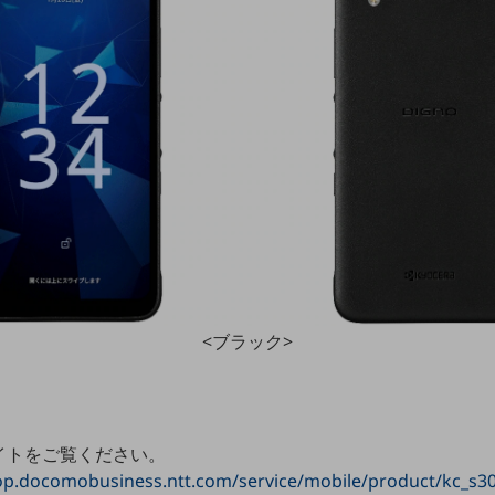
<ブラック>
イトをご覧ください。
op.docomobusiness.ntt.com/service/mobile/product/kc_s3