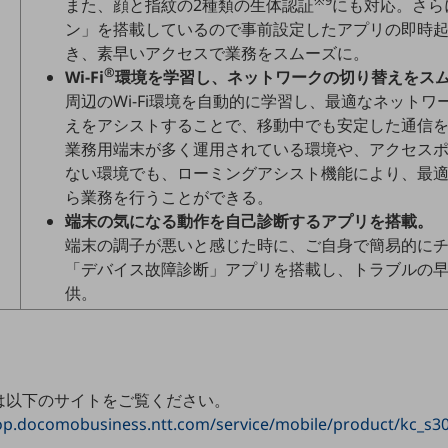
また、顔と指紋の2種類の生体認証
にも対応。さら
ン」を搭載しているので事前設定したアプリの即時
き、素早いアクセスで業務をスムーズに。
®
Wi-Fi
環境を学習し、ネットワークの切り替えをス
周辺のWi-Fi環境を自動的に学習し、最適なネット
えをアシストすることで、移動中でも安定した通信
業務用端末が多く運用されている環境や、アクセス
ない環境でも、ローミングアシスト機能により、最
ら業務を行うことができる。
端末の気になる動作を自己診断するアプリを搭載。
端末の調子が悪いと感じた時に、ご自身で簡易的に
「デバイス故障診断」アプリを搭載し、トラブルの
供。
は以下のサイトをご覧ください。
op.docomobusiness.ntt.com/service/mobile/product/kc_s3