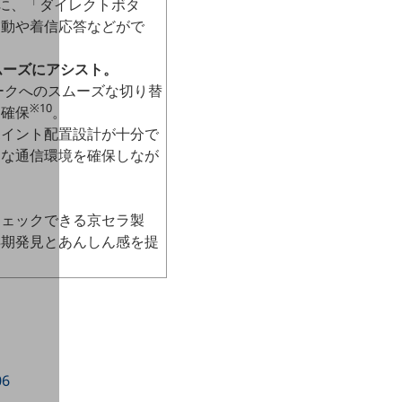
に、「ダイレクトボタ
起動や着信応答などがで
ムーズにアシスト。
ワークへのスムーズな切り替
※10
を確保
。
ポイント配置設計が十分で
適な通信環境を確保しなが
チェックできる京セラ製
早期発見とあんしん感を提
06