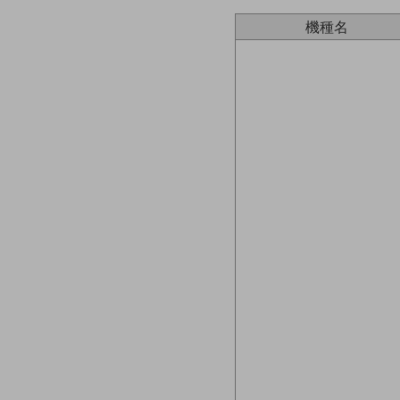
一次産業
機種名
医療・介護
観光
教育
モビリティ
製造・建設業
小売業
キーワードで探す
モバイルTOP
法人向けスマホ・携帯に関する、
おすすめの機種、料金やサービスをご紹介
製品
製品TOP
ビジネス向けスマートフォン
タフネススマートフォン