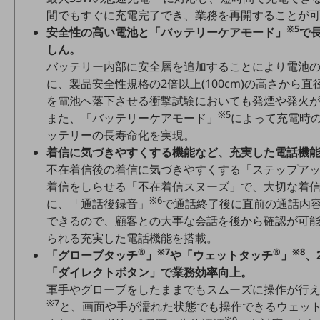
間でもすぐに充電完了でき、業務を再開することが
※5
安全性の高い電池と「バッテリーケアモード」
で
しん。
バッテリー内部に安全層を追加することにより電池
に、製品安全性規格の2倍以上(100cm)の高さから直径
を電池へ落下させる衝撃試験においても発煙や発火
※5
また、「バッテリーケアモード」
によって充電時
ッテリーの長寿命化を実現。
着信に気づきやすくする機能など、充実した電話機
不在着信後の着信に気づきやすくする「ステップア
着信をしらせる「不在着信スヌーズ」で、大切な着
※6
に、「通話後録音」
で通話終了後に直前の通話内
できるので、顧客との大事な会話を後から確認が可
られる充実した電話機能を搭載。
®
※7
®
※8
「グローブタッチ
」
や「ウェットタッチ
」
、
「ダイレクトボタン」で業務効率向上。
軍手やグローブをしたままでもスムーズに操作が行
※7
と、画面や手が濡れた状態でも操作できるウェッ
※9