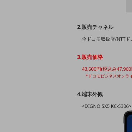
クラウド・データセンター
電話・映像コミュニケーション
セキュリティ
2.販売チャネル
5G
全ドコモ取扱店/NTT
IoT
AI
3.販売価格
データ利活用
43,600円(税込み47,960
*ドコモビジネスオンラ
運用管理
業務支援・マーケティング
4.端末外観
災害対策・BCP
課題・ニーズで探す
<DIGNO SX5 KC-S306>
課題・ニーズで探すTOP
コミュニケーション・情報共有