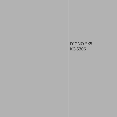
データ通信製品
ドコモケータイ
5G対応ホームルーター
通信モジュール製品
DIGNO SX5
衛星携帯電話
KC-S306
IOT完了済みメーカーブランド製品
料金
料金TOP
ドコモBiz データ無制限 ドコモ MAX ドコモ mini ドコモBiz かけ放題
ケータイプラン
5Gデータプラス
データプラス
IoT向け回線料金