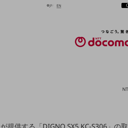
サ
開
日本語
English
JP
EN
検索する
N
が提供する「DIGNO SX5 KC-S306」の