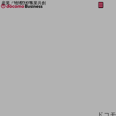
産業・地域DX/事業共創
メニュー
開く
OPEN HUB for Plural Futures
自律・分散・協調型社会の実現を目指し、
フリーワードを入力して探す
「社会可能性」を探究・実装する事業共創エコシステムです。
OPEN HUB for Plural Futuresとは
イベント/ウェビナー
記事コンテンツ
プレイヤー(カタリスト/パートナー企業)
事例
Smart World
フリーワードでNTTドコモビジネスの
取り組みを検索
産業・地域DXプラットフォーマーとして
企業と地域が持続成長する社会を目指します
Smart City
Smart Education
Smart Healthcare
Smart Industry
Smart Mobility
Smart Worksite
生成AI(Generative AI)
地域の取り組み
ドコモ
地域社会を支える皆さまと地域課題の解決や