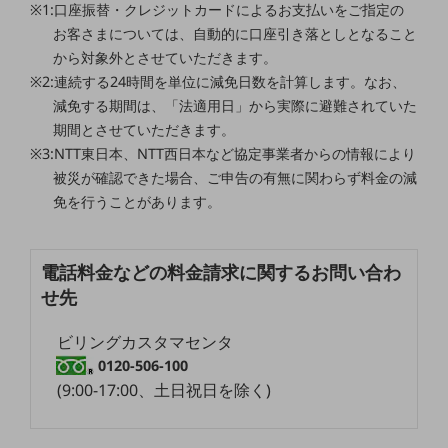
※1:口座振替・クレジットカードによるお支払いをご指定の
職場環境整備
お客さまについては、自動的に口座引き落としとなること
地域共創・地方創生
から対象外とさせていただきます。
※2:連続する24時間を単位に減免日数を計算します。なお、
セキュリティ対策
減免する期間は、「法適用日」から実際に避難されていた
遠隔監視
期間とさせていただきます。
※3:NTT東日本、NTT西日本など協定事業者からの情報により
顧客体験（CX）改善
被災が確認できた場合、ご申告の有無に関わらず料金の減
自動化・省電化
免を行うことがあります。
人材不足解消
業種・業態で探す
電話料金などの料金請求に関するお問い合わ
業種・業態で探すTOP
せ先
自治体
ビリングカスタマセンタ
一次産業
0120-506-100
(9:00-17:00、土日祝日を除く)
医療・介護
観光