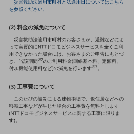
災害救助法適用市町村と法適用日についてはこちら
5G
を参照ください。
IoT
(2) 料金の減免について
AI
データ利活用
災害救助法適用市町村のお客さまが、避難などによ
って実質的にNTTドコモビジネスサービスを全くご利
運用管理
用できなかった場合には、お客さまのご申告にもとづ
※2
業務支援・マーケティング
き、当該期間
のご利用料金(回線基本料、定額料、
※3
付加機能使用料など)の減免を行います
。
災害対策・BCP
課題・ニーズで探す
課題・ニーズで探すTOP
(3) 工事費について
コミュニケーション・情報共有
このたびの被災による建物損壊で、仮住居などへの
マーケティング
移転工事などが生じた場合の工事費を無料とします
(NTTドコモビジネスサービスに関する工事に限りま
業務効率化
す)。
災害対策