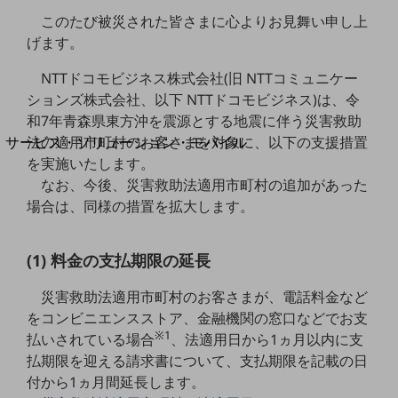
地域経済のさらなる活性化に取り組みます
このたび被災された皆さまに心よりお見舞い申し上
自治体・地域社会との共創
LGPF(Local Government Platform)
げます。
NTTドコモビジネス株式会社(旧 NTTコミュニケー
別ウィンドウで開きます
ションズ株式会社、以下 NTTドコモビジネス)は、令
和7年青森県東方沖を震源とする地震に伴う災害救助
法の適用市町村のお客さまを対象に、以下の支援措置
サービス・ソリューション・モバイル
サービス・ソリューションTOP
を実施いたします。
なお、今後、災害救助法適用市町村の追加があった
DXに関する課題を解決する
場合は、同様の措置を拡大します。
サービス・ソリューションをご紹介
カテゴリーで探す
カテゴリーで探すTOP
(1) 料金の支払期限の延長
ネットワーク・モバイル
災害救助法適用市町村のお客さまが、電話料金など
クラウド・データセンター
をコンビニエンスストア、金融機関の窓口などでお支
※1
払いされている場合
、法適用日から1ヵ月以内に支
電話・映像コミュニケーション
払期限を迎える請求書について、支払期限を記載の日
セキュリティ
付から1ヵ月間延長します。