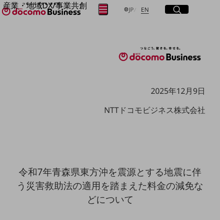
産業・地域DX/事業共創
サイト内検索
開く
日本語
English
メニュー
開く
JP
EN
OPEN HUB for Plural Futures
自律・分散・協調型社会の実現を目指し、
フリーワードを入力して探す
「社会可能性」を探究・実装する事業共創エコシステムです。
OPEN HUB for Plural Futuresとは
イベント/ウェビナー
検索する
記事コンテンツ
プレイヤー(カタリスト/パートナー企業)
事例
2025年12月9日
Smart World
フリーワードでNTTドコモビジネスの
NTTドコモビジネス株式会社
取り組みを検索
産業・地域DXプラットフォーマーとして
企業と地域が持続成長する社会を目指します
Smart City
Smart Education
Smart Healthcare
Smart Industry
Smart Mobility
令和7年青森県東方沖を震源とする地震に伴
Smart Worksite
う災害救助法の適用を踏まえた料金の減免な
生成AI(Generative AI)
地域の取り組み
どについて
地域社会を支える皆さまと地域課題の解決や