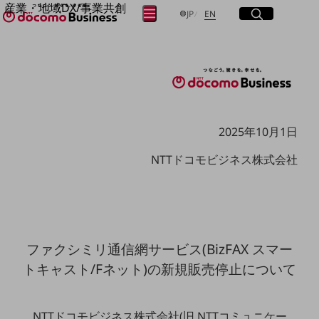
産業・地域DX/事業共創
サイト内検索
開く
日本語
English
メニュー
開く
JP
EN
OPEN HUB for Plural Futures
自律・分散・協調型社会の実現を目指し、
フリーワードを入力して探す
「社会可能性」を探究・実装する事業共創エコシステムです。
OPEN HUB for Plural Futuresとは
イベント/ウェビナー
検索する
記事コンテンツ
プレイヤー(カタリスト/パートナー企業)
事例
2025年10月1日
Smart World
フリーワードでNTTドコモビジネスの
NTTドコモビジネス株式会社
取り組みを検索
産業・地域DXプラットフォーマーとして
企業と地域が持続成長する社会を目指します
Smart City
Smart Education
Smart Healthcare
Smart Industry
Smart Mobility
ファクシミリ通信網サービス(BizFAX スマー
Smart Worksite
トキャスト/Fネット)の新規販売停止について
生成AI(Generative AI)
地域の取り組み
地域社会を支える皆さまと地域課題の解決や
NTTドコモビジネス株式会社(旧 NTTコミュニケー