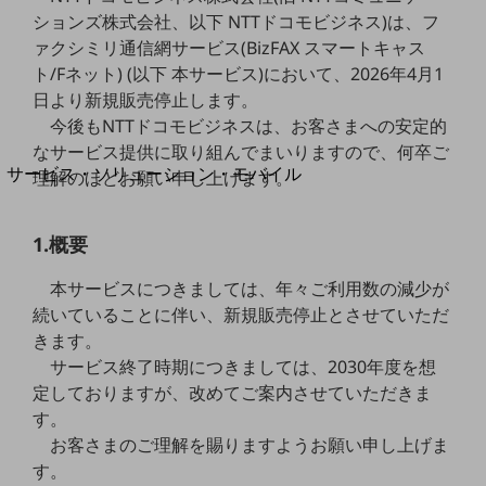
地域経済のさらなる活性化に取り組みます
ションズ株式会社、以下 NTTドコモビジネス)は、フ
自治体・地域社会との共創
ァクシミリ通信網サービス(BizFAX スマートキャス
LGPF(Local Government Platform)
ト/Fネット) (以下 本サービス)において、2026年4月1
日より新規販売停止します。
別ウィンドウで開きます
今後もNTTドコモビジネスは、お客さまへの安定的
なサービス提供に取り組んでまいりますので、何卒ご
サービス・ソリューション・モバイル
理解のほどお願い申し上げます。
サービス・ソリューションTOP
DXに関する課題を解決する
1.概要
サービス・ソリューションをご紹介
カテゴリーで探す
本サービスにつきましては、年々ご利用数の減少が
カテゴリーで探すTOP
続いていることに伴い、新規販売停止とさせていただ
きます。
ネットワーク・モバイル
サービス終了時期につきましては、2030年度を想
クラウド・データセンター
定しておりますが、改めてご案内させていただきま
す。
電話・映像コミュニケーション
お客さまのご理解を賜りますようお願い申し上げま
セキュリティ
す。