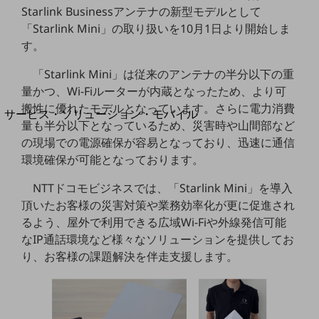
地域経済のさらなる活性化に取り組みます
Starlink Businessアンテナの新型モデルとして
自治体・地域社会との共創
「Starlink Mini」の取り扱いを10月1日より開始しま
LGPF(Local Government Platform)
す。
別ウィンドウで開きます
「Starlink Mini」は従来のアンテナの半分以下の重
量かつ、Wi-Fiルーターが内蔵となったため、より可
搬性に優れたモデルとなっています。さらに電力消費
サービス・ソリューション・モバイル
量も半分以下となっているため、災害時や山間部など
サービス・ソリューションTOP
の現場での電源確保が容易となっており、迅速に通信
DXに関する課題を解決する
環境確保が可能となっております。
サービス・ソリューションをご紹介
カテゴリーで探す
NTTドコモビジネスでは、「Starlink Mini」を導入
カテゴリーで探すTOP
頂いたお客様の災害対策や業務効率化が更に促進され
るよう、屋外で利用できる広域Wi-Fiや外線発信可能
ネットワーク・モバイル
なIP通話環境など様々なソリューションを提供してお
クラウド・データセンター
り、お客様の課題解決を伴走支援します。
電話・映像コミュニケーション
セキュリティ