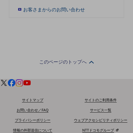
お客さまからのお問い合わせ
通信モジュール製品
衛星携帯電話
IOT完了済みメーカーブランド製品
料金
料金TOP
ドコモBiz データ無制限 ドコモ MAX ドコモ mini ドコモBiz かけ放題
このページのトップへ
ケータイプラン
5Gデータプラス
データプラス
IoT向け回線料金
サイトマップ
サイトのご利用条件
home5Gプラン
お問い合わせ／FAQ
サービス一覧
モバイルサービス
プライバシーポリシー
ウェブアクセシビリティポリシー
端末の一元管理
情報の外部送信について
NTTドコモグループ