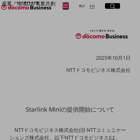
産業・地域DX/事業共創
サイト内検索
開く
日本語
English
メニュー
開く
JP
EN
OPEN HUB for Plural Futures
自律・分散・協調型社会の実現を目指し、
フリーワードを入力して探す
「社会可能性」を探究・実装する事業共創エコシステムです。
OPEN HUB for Plural Futuresとは
イベント/ウェビナー
検索する
記事コンテンツ
プレイヤー(カタリスト/パートナー企業)
事例
2025年10月1日
Smart World
フリーワードでNTTドコモビジネスの
NTTドコモビジネス株式会社
取り組みを検索
産業・地域DXプラットフォーマーとして
企業と地域が持続成長する社会を目指します
Smart City
Smart Education
Smart Healthcare
Smart Industry
Smart Mobility
Starlink Miniの提供開始について
Smart Worksite
生成AI(Generative AI)
地域の取り組み
NTTドコモビジネス株式会社(旧 NTTコミュニケー
地域社会を支える皆さまと地域課題の解決や
ションズ株式会社、以下NTTドコモビジネス)は、