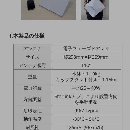
5G
IoT
AI
1.本製品の仕様
データ利活用
運用管理
アンテナ
電子フェーズドアレイ
サイズ
縦298mm×横259mm
業務支援・マーケティング
アンテナ視野
110°
災害対策・BCP
本体：1.10kg
課題・ニーズで探す
重量
キックスタンド付き：1.16kg
課題・ニーズで探すTOP
電力消費
平均25～40W
コミュニケーション・情報共有
Starlinkアプリにより設置方向
方向調整
を手動調整
マーケティング
耐環境性
IP67 Type4
業務効率化
動作温度
-30°C～50°C
災害対策
耐風性
26m/s (96km/h)