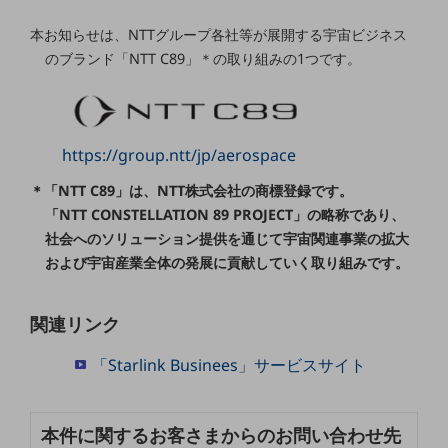
教育
本お知らせは、NTTグループ各社等が展開する宇宙ビジネス
モビリティ
のブランド「NTT C89」＊の取り組みの1つです。
製造・建設業
小売業
キーワードで探す
https://group.ntt/jp/aerospace
モバイルTOP
＊「NTT C89」は、NTT株式会社の商標登録です。
法人向けスマホ・携帯に関する、
「NTT CONSTELLATION 89 PROJECT」の略称であり、
おすすめの機種、料金やサービスをご紹介
社会へのソリューション提供を通じて宇宙関連事業の拡大
製品
製品TOP
および宇宙産業全体の発展に貢献していく取り組みです。
ビジネス向けスマートフォン
関連リンク
タフネススマートフォン
「Starlink Businees」サービスサイト
データ通信製品
ドコモケータイ
本件に関するお客さまからのお問い合わせ先
5G対応ホームルーター