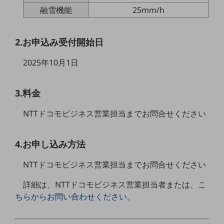
職場環境整備
融雪機能
25mm/h
地域共創・地方創生
2.お申込み受付開始日
セキュリティ対策
2025年10月1日
遠隔監視
顧客体験（CX）改善
3.料金
自動化・省電化
NTTドコモビジネス営業担当までお問合せください
人材不足解消
業種・業態で探す
業種・業態で探すTOP
4.お申し込み方法
自治体
NTTドコモビジネス営業担当までお問合せください
一次産業
詳細は、NTTドコモビジネス営業担当者または、
こ
医療・介護
ちらからお問い合わせください。
観光