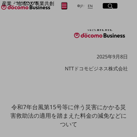
産業・地域DX/事業共創
サイト内検索
開く
日本語
English
メニュー
開く
JP
EN
OPEN HUB for Plural Futures
自律・分散・協調型社会の実現を目指し、
フリーワードを入力して探す
「社会可能性」を探究・実装する事業共創エコシステムです。
OPEN HUB for Plural Futuresとは
イベント/ウェビナー
検索する
記事コンテンツ
プレイヤー(カタリスト/パートナー企業)
事例
2025年9月8日
Smart World
フリーワードでNTTドコモビジネスの
NTTドコモビジネス株式会社
取り組みを検索
産業・地域DXプラットフォーマーとして
企業と地域が持続成長する社会を目指します
Smart City
Smart Education
Smart Healthcare
Smart Industry
Smart Mobility
令和7年台風第15号等に伴う災害にかかる災
Smart Worksite
害救助法の適用を踏まえた料金の減免などに
生成AI(Generative AI)
地域の取り組み
ついて
地域社会を支える皆さまと地域課題の解決や