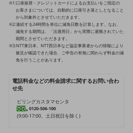
※1:口座振替・クレジットカードによるお支払いをご指定の
職場環境整備
お客さまについては、自動的に口座引き落としとなること
地域共創・地方創生
から対象外とさせていただきます。
※2:連続する24時間を単位に減免日数を計算します。なお、
セキュリティ対策
減免する期間は、「法適用日」から実際に避難されていた
遠隔監視
期間とさせていただきます。
※3:NTT東日本、NTT西日本など協定事業者からの情報により
顧客体験（CX）改善
被災が確認できた場合、ご申告の有無に関わらず料金の減
自動化・省電化
免を行うことがあります。
人材不足解消
業種・業態で探す
電話料金などの料金請求に関するお問い合わ
業種・業態で探すTOP
せ先
自治体
ビリングカスタマセンタ
一次産業
0120-506-100
(9:00-17:00、土日祝日を除く)
医療・介護
観光