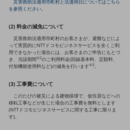
災害救助法適用市町村と法適用日についてはこちら
5G
を参照ください。
IoT
(2) 料金の減免について
AI
データ利活用
災害救助法適用市町村のお客さまが、避難などによ
って実質的にNTTドコモビジネスサービスを全くご利
運用管理
用できなかった場合には、お客さまのご申告にもとづ
※2
業務支援・マーケティング
き、当該期間
のご利用料金(回線基本料、定額料、
※3
付加機能使用料など)の減免を行います
。
災害対策・BCP
課題・ニーズで探す
課題・ニーズで探すTOP
(3) 工事費について
コミュニケーション・情報共有
このたびの被災による建物損壊で、仮住居などへの
マーケティング
移転工事などが生じた場合の工事費を無料とします
(NTTドコモビジネスサービスに関する工事に限りま
業務効率化
す)。
災害対策