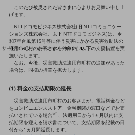
地域経済のさらなる活性化に取り組みます
このたび被災された皆さまに心よりお見舞い申し上
自治体・地域社会との共創
LGPF(Local Government Platform)
げます。
NTTドコモビジネス株式会社(旧 NTTコミュニケー
別ウィンドウで開きます
ションズ株式会社、以下 NTTドコモビジネス)は、令
和7年台風第15号等に伴う災害にかかる災害救助法の
適用市町村のお客さまを対象に、以下の支援措置を実
サービス・ソリューション・モバイル
サービス・ソリューションTOP
施いたします。
なお、今後、災害救助法適用市町村の追加があった
DXに関する課題を解決する
場合は、同様の措置を拡大します。
サービス・ソリューションをご紹介
カテゴリーで探す
カテゴリーで探すTOP
(1) 料金の支払期限の延長
ネットワーク・モバイル
災害救助法適用市町村のお客さまが、電話料金など
クラウド・データセンター
をコンビニエンスストア、金融機関の窓口などでお支
※1
払いされている場合
、法適用日から1ヵ月以内に支
電話・映像コミュニケーション
払期限を迎える請求書について、支払期限を記載の日
セキュリティ
付から1ヵ月間延長します。