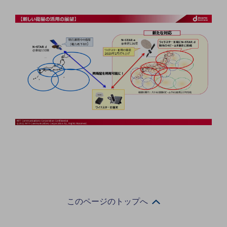
通信モジュール製品
衛星携帯電話
IOT完了済みメーカーブランド製品
料金
料金TOP
ドコモBiz データ無制限 ドコモ MAX ドコモ mini ドコモBiz かけ放題
ケータイプラン
5Gデータプラス
データプラス
IoT向け回線料金
home5Gプラン
モバイルサービス
このページのトップへ
端末の一元管理