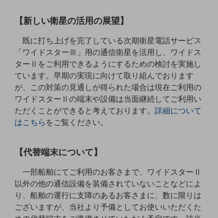
5G
【新しい衛星の活用の展望】
IoT
既に打ち上げを完了している次期衛星電話サービス
AI
「ワイドスターⅢ」用の通信衛星を活用し、ワイドス
データ利活用
ターⅡをご利用できるようにするための検討を実施し
ています。早期の実現に向けて取り組んでおります
運用管理
が、この対策の見通しが得られた場合は現在ご利用の
業務支援・マーケティング
ワイドスターⅡの端末や設備は当面継続してご利用い
ただくことができると考えております。
詳細について
災害対策・BCP
はこちら
をご覧ください。
課題・ニーズで探す
課題・ニーズで探すTOP
【代替端末について】
コミュニケーション・情報共有
マーケティング
一部船舶にてご利用のお客さまで、ワイドスターⅡ
以外の他の通信設備を装備されていないことなどによ
業務効率化
り、船舶の運行に支障のあるお客さまに、数に限りは
ございますが、当社より予備としてお使いいただくた
災害対策