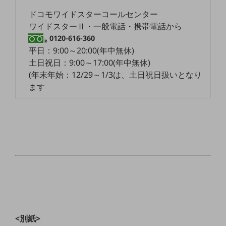
教育
ドコモワイドスターコールセンター
ワイドスターⅡ・一般電話・携帯電話から
モビリティ
0120-616-360
製造・建設業
平日：9:00～20:00(年中無休)
土日祝日：9:00～17:00(年中無休)
小売業
キーワードで探す
(年末年始：12/29～1/3は、土日祝日扱いとなり
モバイルTOP
ます
法人向けスマホ・携帯に関する、
おすすめの機種、料金やサービスをご紹介
製品
製品TOP
ビジネス向けスマートフォン
タフネススマートフォン
データ通信製品
ドコモケータイ
<別紙>
5G対応ホームルーター