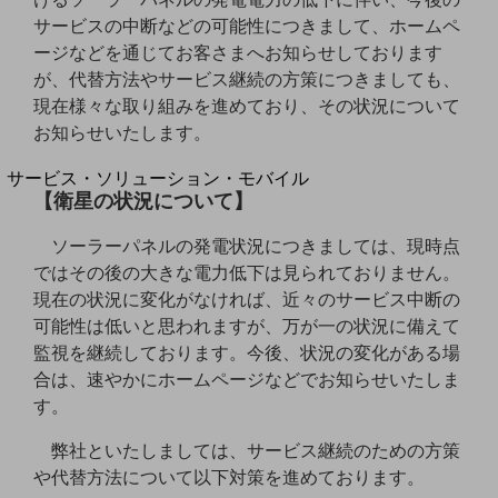
地域経済のさらなる活性化に取り組みます
サービスの中断などの可能性につきまして、ホームペ
自治体・地域社会との共創
LGPF(Local Government Platform)
ージなどを通じてお客さまへお知らせしております
が、代替方法やサービス継続の方策につきましても、
現在様々な取り組みを進めており、その状況について
別ウィンドウで開きます
お知らせいたします。
サービス・ソリューション・モバイル
【衛星の状況について】
サービス・ソリューションTOP
DXに関する課題を解決する
ソーラーパネルの発電状況につきましては、現時点
サービス・ソリューションをご紹介
ではその後の大きな電力低下は見られておりません。
カテゴリーで探す
現在の状況に変化がなければ、近々のサービス中断の
カテゴリーで探すTOP
可能性は低いと思われますが、万が一の状況に備えて
ネットワーク・モバイル
監視を継続しております。今後、状況の変化がある場
合は、速やかにホームページなどでお知らせいたしま
クラウド・データセンター
す。
電話・映像コミュニケーション
弊社といたしましては、サービス継続のための方策
セキュリティ
や代替方法について以下対策を進めております。