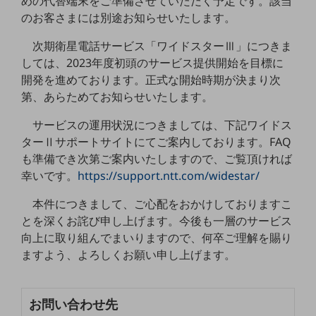
めの代替端末をご準備させていただく予定です。該当
職場環境整備
のお客さまには別途お知らせいたします。
地域共創・地方創生
次期衛星電話サービス「ワイドスターⅢ」につきま
しては、2023年度初頭のサービス提供開始を目標に
セキュリティ対策
開発を進めております。正式な開始時期が決まり次
遠隔監視
第、あらためてお知らせいたします。
顧客体験（CX）改善
サービスの運用状況につきましては、下記ワイドス
自動化・省電化
ターⅡサポートサイトにてご案内しております。FAQ
も準備でき次第ご案内いたしますので、ご覧頂ければ
人材不足解消
幸いです。
https://support.ntt.com/widestar/
業種・業態で探す
業種・業態で探すTOP
本件につきまして、ご心配をおかけしておりますこ
とを深くお詫び申し上げます。今後も一層のサービス
自治体
向上に取り組んでまいりますので、何卒ご理解を賜り
一次産業
ますよう、よろしくお願い申し上げます。
医療・介護
観光
お問い合わせ先