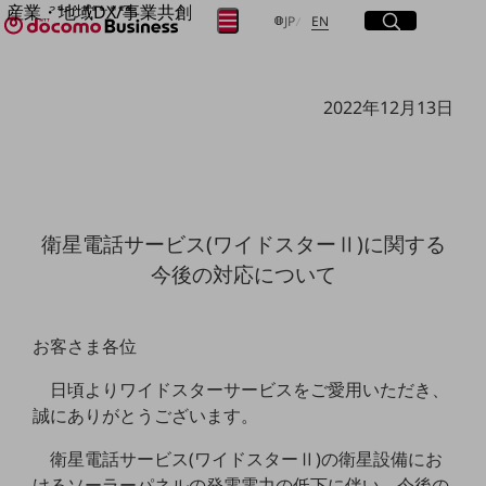
産業・地域DX/事業共創
サイト内検索
開く
日本語
English
メニュー
開く
JP
EN
OPEN HUB for Plural Futures
自律・分散・協調型社会の実現を目指し、
フリーワードを入力して探す
「社会可能性」を探究・実装する事業共創エコシステムです。
2022年12月13日
OPEN HUB for Plural Futuresとは
イベント/ウェビナー
検索する
記事コンテンツ
プレイヤー(カタリスト/パートナー企業)
事例
Smart World
フリーワードでNTTドコモビジネスの
衛星電話サービス(ワイドスターⅡ)に関する
取り組みを検索
産業・地域DXプラットフォーマーとして
今後の対応について
企業と地域が持続成長する社会を目指します
Smart City
Smart Education
Smart Healthcare
お客さま各位
Smart Industry
Smart Mobility
日頃よりワイドスターサービスをご愛用いただき、
Smart Worksite
生成AI(Generative AI)
誠にありがとうございます。
地域の取り組み
衛星電話サービス(ワイドスターⅡ)の衛星設備にお
地域社会を支える皆さまと地域課題の解決や
けるソーラーパネルの発電電力の低下に伴い、今後の