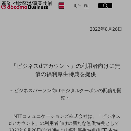
産業・地域DX/事業共創
サイト内検索
開く
日本語
English
メニュー
開く
JP
EN
OPEN HUB for Plural Futures
自律・分散・協調型社会の実現を目指し、
フリーワードを入力して探す
「社会可能性」を探究・実装する事業共創エコシステムです。
2022年8月26日
OPEN HUB for Plural Futuresとは
イベント/ウェビナー
検索する
記事コンテンツ
プレイヤー(カタリスト/パートナー企業)
事例
Smart World
フリーワードでNTTドコモビジネスの
「ビジネスdアカウント」の利用者向けに無
取り組みを検索
産業・地域DXプラットフォーマーとして
償の
福利厚生特典を提供
企業と地域が持続成長する社会を目指します
Smart City
Smart Education
～ビジネスパーソン向けデジタルクーポンの配信を開
Smart Healthcare
Smart Industry
始～
Smart Mobility
Smart Worksite
生成AI(Generative AI)
NTTコミュニケーションズ株式会社は、「ビジネス
地域の取り組み
dアカウント」の利用者向けの新たな無償特典として
地域社会を支える皆さまと地域課題の解決や
2022年8月26日(金)10時より福利厚生特典(以下 本特