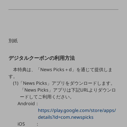
教育
モビリティ
製造・建設業
小売業
別紙
キーワードで探す
モバイルTOP
法人向けスマホ・携帯に関する、
デジタルクーポンの利用方法
おすすめの機種、料金やサービスをご紹介
製品
本特典は、「News Picks＋d」を通じて提供しま
製品TOP
す。
(1)「News Picks」アプリをダウンロードします。
ビジネス向けスマートフォン
「News Picks」アプリは下記URLよりダウンロ
タフネススマートフォン
ードしてご利用ください。
Android：
データ通信製品
https://play.google.com/store/apps/
ドコモケータイ
details?id=com.newspicks
iOS ：
5G対応ホームルーター