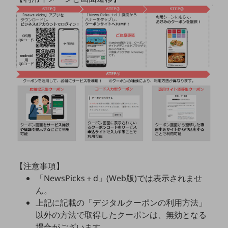
ビジネスお役立ち情報
旬な話題やお役立ち資料などDXの課題を
解決するヒントをお届けする記事サイト
新着記事
お役立ち資料ダウンロード
トレンド記事特集
IT用語集
中堅中小企業向け
サービス・ソリューション
課題やニーズに合ったサービスをご紹介し、
中堅中小企業のビジネスをサポート！
お悩みから見つける
お悩みから見つけるTOP
ネットワーク
【注意事項】
モバイル・音声
「NewsPicks＋d」(Web版)では表示されませ
ん。
バックオフィス
上記に記載の「デジタルクーポンの利用方法」
リモート・ハイブリッドワーク
以外の方法で取得したクーポンは、無効となる
場合がございます。