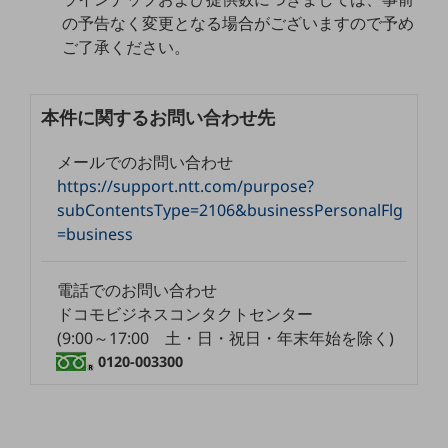
職場環境整備
の予告なく変更となる場合がございますので予め
ご了承ください。
地域共創・地方創生
セキュリティ対策
本件に関するお問い合わせ先
遠隔監視
メールでのお問い合わせ
顧客体験（CX）改善
https://support.ntt.com/purpose?
自動化・省電化
subContentsType=2106&businessPersonalFlg
=business
人材不足解消
業種・業態で探す
業種・業態で探すTOP
電話でのお問い合わせ
ドコモビジネスコンタクトセンター
自治体
(9:00～17:00 土・日・祝日・年末年始を除く)
一次産業
0120-003300
医療・介護
観光