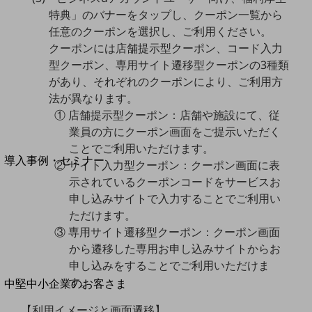
セキュリティ
特典」のバナーをタップし、クーポン一覧から
運用保守・故障紛失サポート
任意のクーポンを選択し、ご利用ください。
クーポンには店舗提示型クーポン、コード入力
回線・ネットワーク
型クーポン、専用サイト遷移型クーポンの3種類
お手続き
があり、それぞれのクーポンにより、ご利用方
法が異なります。
① 店舗提示型クーポン：店舗や施設にて、従
業員の方にクーポン画面をご提示いただく
別ウィンドウで開きます
サービスをご利用中のお客さま
ことでご利用いただけます。
導入事例・セミナー
② サイト入力型クーポン：クーポン画面に表
導入事例TOP
示されているクーポンコードをサービスお
申し込みサイトで入力することでご利用い
最新の導入事例や注目の導入事例をご紹介します
ただけます。
セミナー
③ 専用サイト遷移型クーポン：クーポン画面
開催・出展する各種セミナー、イベント情報をご紹介します
から遷移した専用お申し込みサイトからお
申し込みをすることでご利用いただけま
別ウィンドウで開きます
す。
中堅中小企業のお客さま
NTTドコモビジネスウォッチ
【利用イメージと画面遷移】