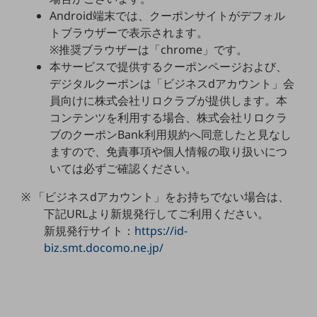
セキュリティ
Android端末では、クーポンサイトがデフォル
トブラウザーで表示されます。
その他のお悩みはこちら
業界から見つける
※推奨ブラウザーは「chrome」です。
業界から見つけるTOP
本サービスで提供するクーポンページおよび、
デジタルクーポンは「ビジネスdアカウント」会
製造業
員向けに株式会社リロクラブが提供します。本
小売・卸売業
コンテンツを利用する場合、株式会社リロクラ
ブのクーポンBank利用規約へ同意したと見なし
運輸業
ますので、免責事項や個人情報の取り扱いにつ
建設業
いては必ずご確認ください。
地域産業
※ 「ビジネスdアカウント」をお持ちでない場合は、
下記URLより新規発行してご利用ください。
その他の業界はこちら
新規発行サイト：
https://id-
ゲーム感覚で見つける
ビジネスお悩み診断
biz.smt.docomo.ne.jp/
NTTドコモビジネス
オンラインショップ
モバイル・ICTサービスをオンラインで
相談・申し込みができるバーチャルショップ