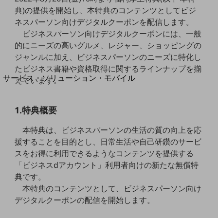
地域経済のさらなる活性化に取り組みます
典)の提供を開始し、本特典のコンテンツとしてビジ
自治体・地域社会との共創
ネスパーソン向けデジタルクーポンを配信します。
LGPF(Local Government Platform)
ビジネスパーソン向けデジタルクーポンには、一般
的にニーズの高いグルメ、レジャー、ショッピングの
別ウィンドウで開きます
ジャンルに加え、ビジネスパーソンのニーズに特化し
たビジネス書籍や資格取得に関するラインナップを揃
サービス・ソリューション・モバイル
えています。
サービス・ソリューションTOP
DXに関する課題を解決する
1.特典概要
サービス・ソリューションをご紹介
カテゴリーで探す
本特典は、ビジネスパーソンの生活の質の向上を応
カテゴリーで探すTOP
援することを目的とし、日常生活や自己研鑽のサービ
スをお得に利用できるようなコンテンツを提供する
ネットワーク・モバイル
「ビジネスdアカウント」利用者向けの新たな無償特
クラウド・データセンター
典です。
本特典のコンテンツとして、ビジネスパーソン向け
電話・映像コミュニケーション
デジタルクーポンの配信を開始します。
セキュリティ