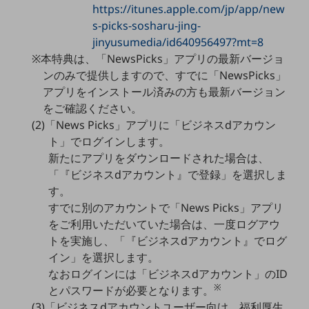
https://itunes.apple.com/jp/app/new
通信モジュール製品
s-picks-sosharu-jing-
jinyusumedia/id640956497?mt=8
衛星携帯電話
※本特典は、「NewsPicks」アプリの最新バージョ
ンのみで提供しますので、すでに「NewsPicks」
IOT完了済みメーカーブランド製品
料金
アプリをインストール済みの方も最新バージョン
料金TOP
をご確認ください。
(2)「News Picks」アプリに「ビジネスdアカウン
ドコモBiz データ無制限 ドコモ MAX ドコモ mini ドコモBiz かけ放題
ト」でログインします。
ケータイプラン
新たにアプリをダウンロードされた場合は、
「『ビジネスdアカウント』で登録」を選択しま
5Gデータプラス
す。
データプラス
すでに別のアカウントで「News Picks」アプリ
をご利用いただいていた場合は、一度ログアウ
IoT向け回線料金
トを実施し、「『ビジネスdアカウント』でログ
home5Gプラン
イン」を選択します。
モバイルサービス
なおログインには「ビジネスdアカウント」のID
端末の一元管理
※
とパスワードが必要となります。
(3)「ビジネスdアカウントユーザー向け、福利厚生