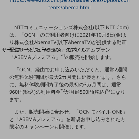
https://www.ntt.com/personal/services/option/con
地域経済のさらなる活性化に取り組みます
tents/abema.html
自治体・地域社会との共創
LGPF(Local Government Platform)
NTTコミュニケーションズ株式会社(以下 NTT Com)
別ウィンドウで開きます
は、「OCN」のご利用者向けに2021年10月8日(金)よ
り株式会社AbemaTV(以下AbemaTV)が提供する動画
サービス・ソリューション・モバイル
配信サービス「ABEMA」のプレミアムプラン
*1
サービス・ソリューションTOP
「ABEMAプレミアム」
の販売を開始します。
DXに関する課題を解決する
「OCN」経由でお申し込みいただくと、通常2週間
サービス・ソリューションをご紹介
の無料体験期間が最大2カ月間に延長されます。さら
カテゴリーで探す
に、無料体験期間終了後の最初の3カ月間は、通常
カテゴリーで探すTOP
*2
*3
960円(税込)の利用料金
が月額500円(税込)
になり
ネットワーク・モバイル
ます。
クラウド・データセンター
また、販売開始に合わせ、「OCN モバイル ONE」
と「ABEMAプレミアム」を新規お申し込みされた方
電話・映像コミュニケーション
限定のキャンペーンも開催します。
セキュリティ