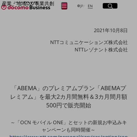
産業・地域DX/事業共創
サイト内検索
開く
日本語
English
メニュー
開く
JP
EN
OPEN HUB for Plural Futures
自律・分散・協調型社会の実現を目指し、
フリーワードを入力して探す
「社会可能性」を探究・実装する事業共創エコシステムです。
2021年10月8日
OPEN HUB for Plural Futuresとは
イベント/ウェビナー
NTTコミュニケーションズ株式会社
検索する
記事コンテンツ
プレイヤー(カタリスト/パートナー企業)
NTTレゾナント株式会社
事例
Smart World
フリーワードでNTTドコモビジネスの
取り組みを検索
産業・地域DXプラットフォーマーとして
企業と地域が持続成長する社会を目指します
Smart City
「ABEMA」のプレミアムプラン「ABEMAプ
Smart Education
Smart Healthcare
レミアム」を最大2カ月間無料＆3カ月間月額
Smart Industry
500円で販売開始
Smart Mobility
Smart Worksite
生成AI(Generative AI)
～「OCN モバイル ONE」とセットの新規お申込みキ
地域の取り組み
ャンペーンも同時開催～
地域社会を支える皆さまと地域課題の解決や