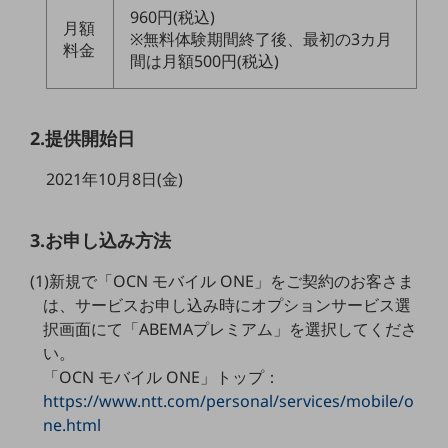
職場環境整備
960円(税込)
月額
※無料体験期間終了後、最初の3カ月
料金
地域共創・地方創生
間は月額500円(税込)
セキュリティ対策
遠隔監視
2.提供開始日
顧客体験（CX）改善
2021年10月8日(金)
自動化・省電化
人材不足解消
3.お申し込み方法
業種・業態で探す
業種・業態で探すTOP
(1)新規で「OCN モバイル ONE」をご契約のお客さま
は、サービスお申し込み時にオプションサービス選
自治体
択画面にて「ABEMAプレミアム」を選択してくださ
一次産業
い。
「OCN モバイル ONE」トップ：
医療・介護
https://www.ntt.com/personal/services/mobile/o
ne.html
観光