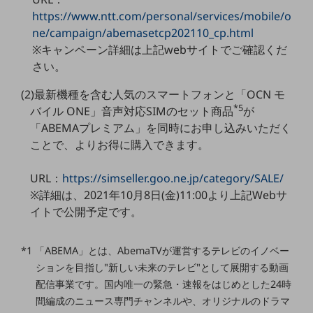
https://www.ntt.com/personal/services/mobile/o
通信モジュール製品
ne/campaign/abemasetcp202110_cp.html
※キャンペーン詳細は上記webサイトでご確認くだ
衛星携帯電話
さい。
IOT完了済みメーカーブランド製品
料金
(2)最新機種を含む人気のスマートフォンと「OCN モ
料金TOP
*5
バイル ONE」音声対応SIMのセット商品
が
「ABEMAプレミアム」を同時にお申し込みいただく
ドコモBiz データ無制限 ドコモ MAX ドコモ mini ドコモBiz かけ放題
ことで、よりお得に購入できます。
ケータイプラン
URL：
https://simseller.goo.ne.jp/category/SALE/
5Gデータプラス
※詳細は、2021年10月8日(金)11:00より上記Webサ
データプラス
イトで公開予定です。
IoT向け回線料金
*1 「ABEMA」とは、AbemaTVが運営するテレビのイノベー
home5Gプラン
ションを目指し"新しい未来のテレビ"として展開する動画
モバイルサービス
配信事業です。国内唯一の緊急・速報をはじめとした24時
端末の一元管理
間編成のニュース専門チャンネルや、オリジナルのドラマ