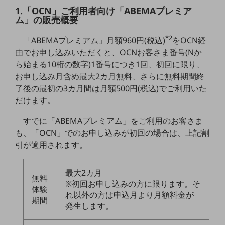
5G
1.「OCN」ご利用者向け「ABEMAプレミア
ム」の販売概要
IoT
*2
「ABEMAプレミアム」月額960円(税込)
をOCN経
AI
由でお申し込みいただくと、OCNお客さま番号(Nか
データ利活用
ら始まる10桁の数字)1番号につき1回、初回に限り、
お申し込み月含め最大2カ月無料、さらに無料期間終
運用管理
了後の最初の3カ月間は月額500円(税込)でご利用いた
だけます。
業務支援・マーケティング
災害対策・BCP
すでに「ABEMAプレミアム」をご利用のお客さま
課題・ニーズで探す
も、「OCN」でのお申し込みが初回の場合は、上記割
課題・ニーズで探すTOP
引が適用されます。
コミュニケーション・情報共有
最大2カ月
マーケティング
無料
※初回お申し込みの方に限ります。そ
体験
れ以外の方は申込月より月額料金が
業務効率化
期間
発生します。
災害対策