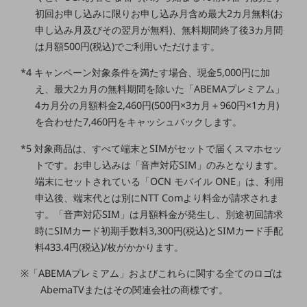
ビジネスお役立ち情報
初回お申し込みに限りお申し込み月含め最大2カ月無料(お
旬な話題やお役立ち資料などDXの課題を
申し込み月及びその翌月が無料)、無料期間終了後3カ月間
解決するヒントをお届けする記事サイト
は月額500円(税込)でご利用いただけます。
新着記事
お役立ち資料ダウンロード
*4 キャンペーン対象条件を満たす場合、現金5,000円に加
トレンド記事特集
え、最大2カ月の無料期間を除いた「ABEMAプレミアム」
IT用語集
中堅中小企業向け
4カ月分の月額料金2,460円(500円×3カ月＋960円×1カ月)
サービス・ソリューション
を合わせた7,460円をキャッシュバックします。
課題やニーズに合ったサービスをご紹介し、
*5 対象商品は、すべて端末とSIMがセットで届くスマホセッ
中堅中小企業のビジネスをサポート！
トです。お申し込みは「音声対応SIM」のみとなります。
お悩みから見つける
端末にセットされている「OCN モバイル ONE」は、利用
お悩みから見つけるTOP
申込後、端末代とは別にNTT Comより料金が請求されま
ネットワーク
す。「音声対応SIM」は月額料金が発生し、別途初回請求
時にSIMカード初期手数料3,300円(税込)とSIMカード手配
モバイル・音声
料433.4円(税込)/枚がかかります。
バックオフィス
※「ABEMAプレミアム」およびこれらに関する全てのロゴは
リモート・ハイブリッドワーク
AbemaTVまたはその関連会社の商標です。