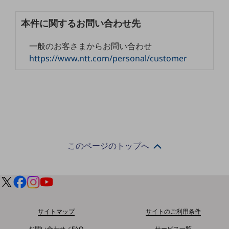
セキュリティ
本件に関するお問い合わせ先
その他のお悩みはこちら
業界から見つける
業界から見つけるTOP
一般のお客さまからお問い合わせ
https://www.ntt.com/personal/customer
製造業
小売・卸売業
運輸業
建設業
地域産業
このページのトップへ
その他の業界はこちら
ゲーム感覚で見つける
ビジネスお悩み診断
NTTドコモビジネス
オンラインショップ
サイトマップ
サイトのご利用条件
モバイル・ICTサービスをオンラインで
相談・申し込みができるバーチャルショップ
お問い合わせ／FAQ
サービス一覧