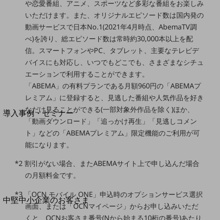
セキュリティ
や恋愛番組、アニメ、スポーツなど多彩な番組をお楽しみ
いただけます。また、オリジナルエピソード数は国内発の
運用保守・故障紛失サポート
動画サービスで日本No.1(2021年4月時点、AbemaTV調
回線・ネットワーク
べ)を誇り、総エピソード数は常時約30,000本以上を配
お手続き
信。スマートフォンやPC、タブレット、主要なテレビデ
バイスにも対応し、いつでもどこでも、さまざまなシチュ
エーションで利用することができます。
「ABEMA」の有料プランである月額960円の「ABEMAプ
レミアム」に登録すると、見逃した番組や人気作品を好き
別ウィンドウで開きます
サービスをご利用中のお客さま
なだけ見ることができる(一部対象外作品を除く)ほか、
導入事例・セミナー
「動画ダウンロード」「追っかけ再生」「見逃しコメン
導入事例TOP
ト」などの「ABEMAプレミアム」限定機能のご利用が可
最新の導入事例や注目の導入事例をご紹介します
能になります。
セミナー
*2 割引がない場合、またABEMAサイト上で申し込んだ場合
開催・出展する各種セミナー、イベント情報をご紹介します
の月額料金です。
*3 「OCN モバイル ONE」申込時のオプションサービス選択
別ウィンドウで開きます
中堅中小企業のお客さま
画面、または「OCNマイページ」からお申し込みいただ
NTTドコモビジネスウォッチ
くと、OCNお客さま番号(Nから始まる10桁の番号)あたり