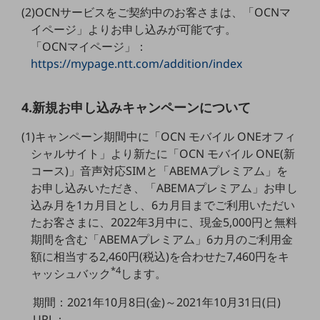
教育
(2)OCNサービスをご契約中のお客さまは、「OCNマ
イページ」よりお申し込みが可能です。
モビリティ
「OCNマイページ」：
https://mypage.ntt.com/addition/index
製造・建設業
小売業
キーワードで探す
4.新規お申し込みキャンペーンについて
モバイルTOP
(1)キャンペーン期間中に「OCN モバイル ONEオフィ
法人向けスマホ・携帯に関する、
シャルサイト」より新たに「OCN モバイル ONE(新
おすすめの機種、料金やサービスをご紹介
コース)」音声対応SIMと「ABEMAプレミアム」を
製品
製品TOP
お申し込みいただき、「ABEMAプレミアム」お申し
込み月を1カ月目とし、6カ月目までご利用いただい
ビジネス向けスマートフォン
たお客さまに、2022年3月中に、現金5,000円と無料
期間を含む「ABEMAプレミアム」6カ月のご利用金
タフネススマートフォン
額に相当する2,460円(税込)を合わせた7,460円をキ
データ通信製品
*4
ャッシュバック
します。
ドコモケータイ
期間：2021年10月8日(金)～2021年10月31日(日)
5G対応ホームルーター
URL：