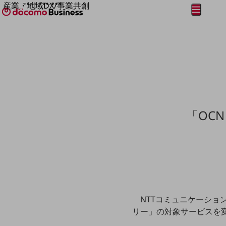
産業・地域DX/事業共創
メニュー
開く
OPEN HUB for Plural Futures
自律・分散・協調型社会の実現を目指し、
フリーワードを入力して探す
「社会可能性」を探究・実装する事業共創エコシステムです。
OPEN HUB for Plural Futuresとは
イベント/ウェビナー
記事コンテンツ
プレイヤー(カタリスト/パートナー企業)
事例
Smart World
フリーワードでNTTドコモビジネスの
「OC
取り組みを検索
産業・地域DXプラットフォーマーとして
企業と地域が持続成長する社会を目指します
Smart City
Smart Education
Smart Healthcare
Smart Industry
Smart Mobility
Smart Worksite
生成AI(Generative AI)
NTTコミュニケーション
地域の取り組み
リー」の対象サービスを
地域社会を支える皆さまと地域課題の解決や