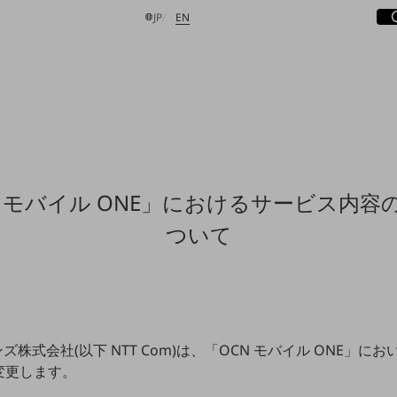
サ
開
日本語
English
JP
EN
検索する
N モバイル ONE」におけるサービス内容
ついて
ズ株式会社(以下 NTT Com)は、「OCN モバイル ONE」にお
変更します。