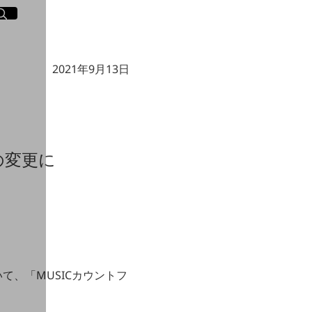
イト内検索
く
2021年9月13日
の変更に
いて、「MUSICカウントフ