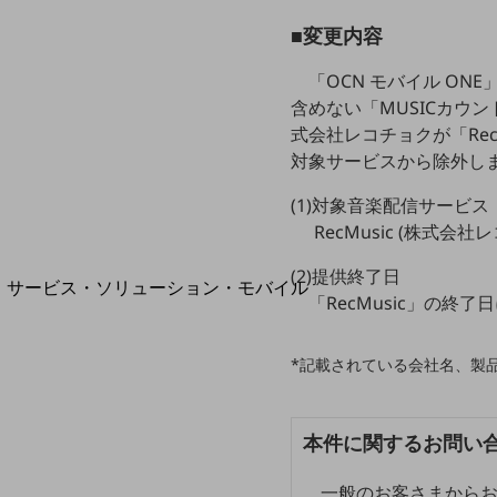
地域経済のさらなる活性化に取り組みます
自治体・地域社会との共創
■変更内容
LGPF(Local Government Platform)
「OCN モバイル O
含めない「MUSICカウ
式会社レコチョクが「Re
対象サービスから除外し
別ウィンドウで開きます
(1)対象音楽配信サービス
RecMusic (株式会
(2)提供終了日
サービス・ソリューション・モバイル
「RecMusic」の終
サービス・ソリューションTOP
DXに関する課題を解決する
*記載されている会社名、製
サービス・ソリューションをご紹介
カテゴリーで探す
カテゴリーで探すTOP
本件に関するお問い
ネットワーク・モバイル
一般のお客さまから