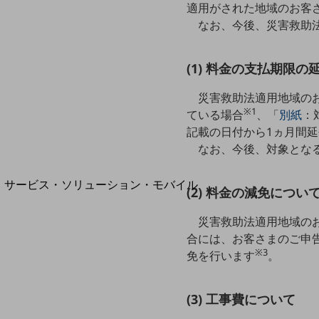
地域経済のさらなる活性化に取り組みます
適用がされた地域のお客
自治体・地域社会との共創
なお、今後、災害救助
LGPF(Local Government Platform)
(1) 料金の支払期限の
災害救助法適用地域の
別ウィンドウで開きます
※1
ている場合
、「
別紙
：
記載の日付から1ヵ月間
なお、今後、対象とな
サービス・ソリューション・モバイル
(2) 料金の減免につい
サービス・ソリューションTOP
災害救助法適用地域のお
DXに関する課題を解決する
合には、お客さまのご申
サービス・ソリューションをご紹介
※3
カテゴリーで探す
免を行います
。
カテゴリーで探すTOP
ネットワーク・モバイル
(3) 工事費について