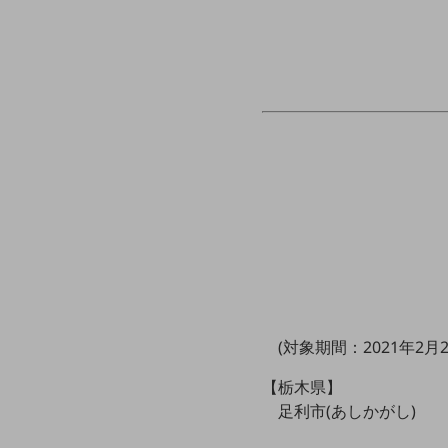
マーケティング
業務効率化
災害対策
職場環境整備
地域共創・地方創生
セキュリティ対策
遠隔監視
顧客体験（CX）改善
自動化・省電化
人材不足解消
(対象期間：2021年2月2
業種・業態で探す
業種・業態で探すTOP
【栃木県】
足利市(あしかがし)
自治体