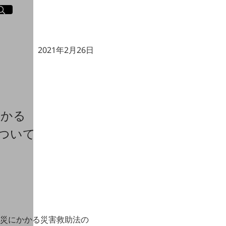
イト内検索
く
2021年2月26日
かかる
ついて
模火災にかかる災害救助法の