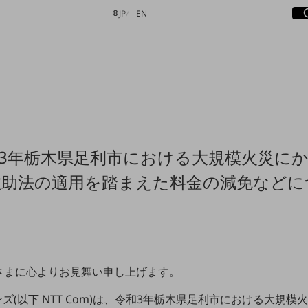
サ
開
日本語
English
JP
EN
検索する
3年栃木県足利市における大規模火災に
救助法の適用を踏まえた料金の減免などに
さまに心よりお見舞い申し上げます。
ンズ(以下 NTT Com)は、令和3年栃木県足利市における大規