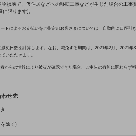
物損壊で、仮住居などへの移転工事などが生じた場合の工事費を
事に限ります)。
カードによるお支払いをご指定のお客さまについては、自動的に口座引
。
に減免日数を計算します。なお、減免する期間は、2021年2月、2021
せていただきます。
事業者からの情報により被災が確認できた場合、ご申告の有無に関わらず
合わせ先
ンタ
祝日を除く)