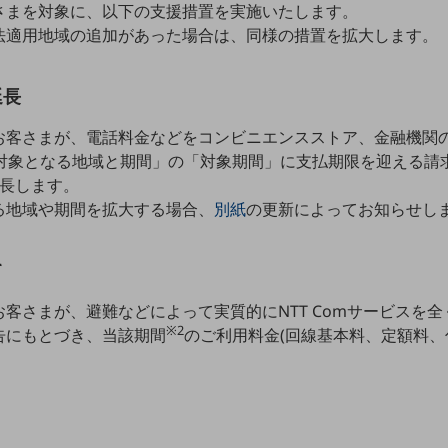
さまを対象に、以下の支援措置を実施いたします。
法適用地域の追加があった場合は、同様の措置を拡大します。
延長
お客さまが、電話料金などをコンビニエンスストア、金融機関
対象となる地域と期間」の「対象期間」に支払期限を迎える請
延長します。
る地域や期間を拡大する場合、
別紙
の更新によってお知らせし
て
客さまが、避難などによって実質的にNTT Comサービスを
※2
告にもとづき、当該期間
のご利用料金(回線基本料、定額料、