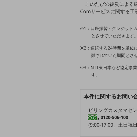
クラウド・データセンター
このたびの被災による建
Comサービスに関する工
電話・映像コミュニケーション
セキュリティ
※1：口座振替・クレジット
5G
とさせていただきます
IoT
※2：連続する24時間を単位
難されていた期間とさ
AI
※3：NTT東日本など協定
データ利活用
す。
運用管理
業務支援・マーケティング
本件に関するお問い
災害対策・BCP
課題・ニーズで探す
ビリングカスタマセ
課題・ニーズで探すTOP
0120-506-100
(9:00-17:00、土日
コミュニケーション・情報共有