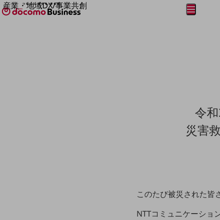
産業・地域DX/事業共創
メニュー
開く
OPEN HUB for Plural Futures
自律・分散・協調型社会の実現を目指し、
フリーワードを入力して探す
「社会可能性」を探究・実装する事業共創エコシステムです。
OPEN HUB for Plural Futuresとは
イベント/ウェビナー
記事コンテンツ
プレイヤー(カタリスト/パートナー企業)
事例
Smart World
フリーワードでNTTドコモビジネスの
令和
取り組みを検索
産業・地域DXプラットフォーマーとして
企業と地域が持続成長する社会を目指します
災害
Smart City
Smart Education
Smart Healthcare
Smart Industry
Smart Mobility
Smart Worksite
生成AI(Generative AI)
このたび被災された皆
地域の取り組み
NTTコミュニケーショ
地域社会を支える皆さまと地域課題の解決や