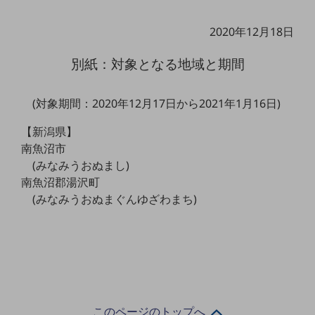
教育
2020年12月18日
モビリティ
別紙：対象となる地域と期間
製造・建設業
小売業
キーワードで探す
(対象期間：2020年12月17日から2021年1月16日)
モバイルTOP
【新潟県】
法人向けスマホ・携帯に関する、
南魚沼市
おすすめの機種、料金やサービスをご紹介
(みなみうおぬまし)
製品
南魚沼郡湯沢町
製品TOP
(みなみうおぬまぐんゆざわまち)
ビジネス向けスマートフォン
タフネススマートフォン
データ通信製品
ドコモケータイ
このページのトップへ
5G対応ホームルーター