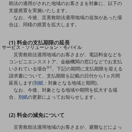
地域経済のさらなる活性化に取り組みます
助法の適用がされた地域のお客さまを対象に、以下の
自治体・地域社会との共創
支援措置を実施いたします。
LGPF(Local Government Platform)
なお、今後、災害救助法適用地域の追加があった場
合は、同様の措置を拡大します。
別ウィンドウで開きます
(1) 料金の支払期限の延長
サービス・ソリューション・モバイル
サービス・ソリューションTOP
災害救助法適用地域のお客さまが、電話料金などを
コンビニエンスストア、金融機関の窓口などでお支払
DXに関する課題を解決する
※1
いされている場合
、下記の期間に支払期限を迎える
サービス・ソリューションをご紹介
請求書について、支払期限を記載の日付から1ヵ月間
カテゴリーで探す
カテゴリーで探すTOP
延長します(
別紙
：対象となる地域と期間)。
なお、今後、対象となる地域や期間を拡大する場
ネットワーク・モバイル
合、
別紙
の更新によってお知らせします。
クラウド・データセンター
(2) 料金の減免について
電話・映像コミュニケーション
セキュリティ
災害救助法適用地域のお客さまが、避難などによっ