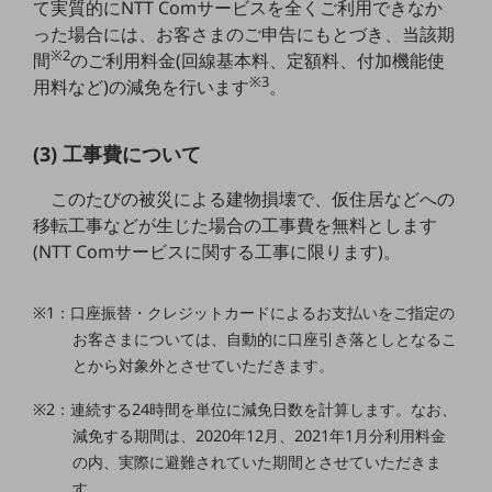
て実質的にNTT Comサービスを全くご利用できなか
5G
った場合には、お客さまのご申告にもとづき、当該期
※2
IoT
間
のご利用料金(回線基本料、定額料、付加機能使
※3
用料など)の減免を行います
。
AI
データ利活用
(3) 工事費について
運用管理
このたびの被災による建物損壊で、仮住居などへの
業務支援・マーケティング
移転工事などが生じた場合の工事費を無料とします
(NTT Comサービスに関する工事に限ります)。
災害対策・BCP
課題・ニーズで探す
課題・ニーズで探すTOP
※1：口座振替・クレジットカードによるお支払いをご指定の
お客さまについては、自動的に口座引き落としとなるこ
コミュニケーション・情報共有
とから対象外とさせていただきます。
マーケティング
※2：連続する24時間を単位に減免日数を計算します。なお、
業務効率化
減免する期間は、2020年12月、2021年1月分利用料金
の内、実際に避難されていた期間とさせていただきま
災害対策
す。