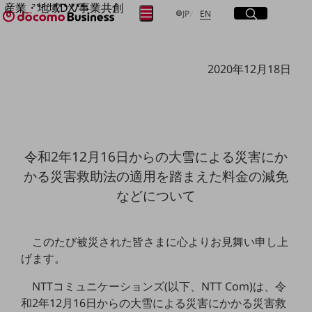
産業・地域DX/事業共創
サイト内検索
開く
日本語
English
メニュー
開く
JP
EN
OPEN HUB for Plural Futures
自律・分散・協調型社会の実現を目指し、
フリーワードを入力して探す
「社会可能性」を探究・実装する事業共創エコシステムです。
2020年12月18日
OPEN HUB for Plural Futuresとは
イベント/ウェビナー
検索する
記事コンテンツ
プレイヤー(カタリスト/パートナー企業)
事例
Smart World
フリーワードでNTTドコモビジネスの
令和2年12月16日からの大雪による災害にか
取り組みを検索
産業・地域DXプラットフォーマーとして
かる災害救助法の適用を踏まえた料金の減免
企業と地域が持続成長する社会を目指します
Smart City
などについて
Smart Education
Smart Healthcare
Smart Industry
Smart Mobility
このたび被災された皆さまに心よりお見舞い申し上
Smart Worksite
げます。
生成AI(Generative AI)
地域の取り組み
NTTコミュニケーションズ(以下、NTT Com)は、令
和2年12月16日からの大雪による災害にかかる災害救
地域社会を支える皆さまと地域課題の解決や