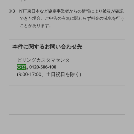
職場環境整備
※3：NTT東日本など協定事業者からの情報により被災が確認
地域共創・地方創生
できた場合、ご申告の有無に関わらず料金の減免を行う
ことがあります。
セキュリティ対策
遠隔監視
本件に関するお問い合わせ先
顧客体験（CX）改善
ビリングカスタマセンタ
自動化・省電化
0120-506-100
人材不足解消
(9:00-17:00、土日祝日を除く)
業種・業態で探す
業種・業態で探すTOP
自治体
一次産業
医療・介護
観光