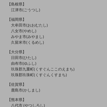
ビジネスお役立ち情報
【島根県】
江津市(ごうつし)
旬な話題やお役立ち資料などDXの課題を
解決するヒントをお届けする記事サイト
新着記事
【福岡県】
お役立ち資料ダウンロード
大牟田市(おおむたし)
トレンド記事特集
八女市(やめし)
IT用語集
みやま市(みやまし)
中堅中小企業向け
久留米市(くるめし)
サービス・ソリューション
課題やニーズに合ったサービスをご紹介し、
【大分県】
中堅中小企業のビジネスをサポート！
日田市(ひたし)
お悩みから見つける
由布市(ゆふし)
お悩みから見つけるTOP
玖珠郡九重町(くすぐんここのえまち)
ネットワーク
玖珠郡玖珠町(くすぐんくすまち)
モバイル・音声
【佐賀県】
鹿島市(かしまし)
バックオフィス
【熊本県】
リモート・ハイブリッドワーク
八代市 (やつしろし)