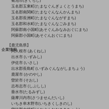
菊池市(きくちし)
法人向けモバイルトップ
玉名郡玉東町(たまなぐんぎょくとうまち)
はじめての方へ
玉名郡南関町(たまなぐんなんかんまち)
サービス・商品を探す
新規会員登録/ログインはこちら
玉名郡長洲町(たまなぐんながすまち)
100回線以上のお問い合わせ・お見積りはこちら
玉名郡和水町(たまなぐんなごみまち)
阿蘇郡南小国町(あそぐんみなみおぐにまち)
阿蘇郡小国町(あそぐんおぐにまち)
【鹿児島県】
別ウィンドウで開きます
企業情報
阿久根市 (あくねし)
企業情報TOP
出水市 (いずみし)
会社案内
伊佐市 (いさし)
会社案内TOP
出水郡長島町 (いずみぐんながしまちょう)
鹿屋市 (かのやし)
組織
曽於市 (そおし)
沿革
志布志市 (しぶしし)
垂水市(たるみずし)
社長からのご挨拶
薩摩川内市(さつませんだいし)
事業拠点
いちき串木野市(いちきくしきのし)