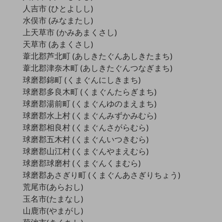
セキュリティ
人吉市 (ひとよしし)
水俣市 (みなまたし)
その他のお悩みはこちら
上天草市 (かみあまくさし)
業界から見つける
業界から見つけるTOP
天草市 (あまくさし)
葦北郡芦北町 (あしきたぐんあしきたまち)
製造業
葦北郡津奈木町 (あしきたぐんつなぎまち)
球磨郡錦町 (くまぐんにしきまち)
小売・卸売業
球磨郡多良木町 (くまぐんたらぎまち)
運輸業
球磨郡湯前町 (くまぐんゆのまえまち)
球磨郡水上村 (くまぐんみずかみむら)
建設業
球磨郡相良村 (くまぐんさがらむら)
地域産業
球磨郡五木村 (くまぐんいつきむら)
球磨郡山江村 (くまぐんやまえむら)
その他の業界はこちら
球磨郡球磨村 (くまぐんくまむら)
ゲーム感覚で見つける
ビジネスお悩み診断
球磨郡あさぎり町 (くまぐんあさぎりちょう)
NTTドコモビジネス
荒尾市(あらおし)
オンラインショップ
玉名市(たまなし)
山鹿市(やまがし)
モバイル・ICTサービスをオンラインで
相談・申し込みができるバーチャルショップ