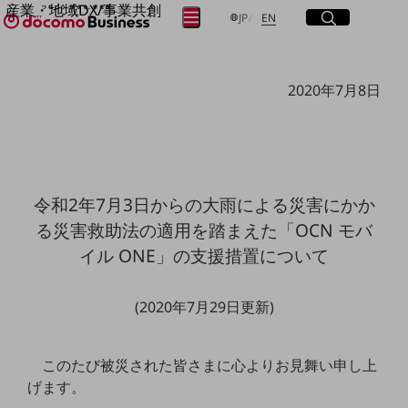
産業・地域DX/事業共創
サイト内検索
開く
日本語
English
メニュー
開く
JP
EN
OPEN HUB for Plural Futures
自律・分散・協調型社会の実現を目指し、
フリーワードを入力して探す
「社会可能性」を探究・実装する事業共創エコシステムです。
2020年7月8日
OPEN HUB for Plural Futuresとは
イベント/ウェビナー
検索する
記事コンテンツ
プレイヤー(カタリスト/パートナー企業)
事例
Smart World
フリーワードでNTTドコモビジネスの
令和2年7月3日からの大雨による災害にかか
取り組みを検索
産業・地域DXプラットフォーマーとして
る災害救助法の適用を踏まえた「OCN モバ
企業と地域が持続成長する社会を目指します
Smart City
イル ONE」の支援措置について
Smart Education
Smart Healthcare
Smart Industry
(2020年7月29日更新)
Smart Mobility
Smart Worksite
生成AI(Generative AI)
このたび被災された皆さまに心よりお見舞い申し上
地域の取り組み
げます。
地域社会を支える皆さまと地域課題の解決や