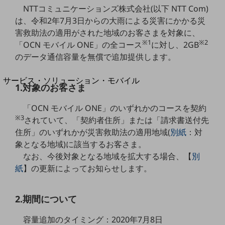
地域経済のさらなる活性化に取り組みます
NTTコミュニケーションズ株式会社(以下 NTT Com)
自治体・地域社会との共創
は、令和2年7月3日からの大雨による災害にかかる災
LGPF(Local Government Platform)
害救助法の適用がされた地域のお客さまを対象に、
※1
※2
「OCN モバイル ONE」の全コース
に対し、2GB
別ウィンドウで開きます
のデータ通信容量を無償で追加提供します。
サービス・ソリューション・モバイル
1.対象のお客さま
サービス・ソリューションTOP
「OCN モバイル ONE」のいずれかのコースを契約
DXに関する課題を解決する
※3
サービス・ソリューションをご紹介
されていて、「契約者住所」または「請求書送付先
カテゴリーで探す
住所」のいずれかが災害救助法の適用地域(
別紙
：対
カテゴリーで探すTOP
象となる地域)に該当するお客さま。
なお、今後対象となる地域を拡大する場合、【
別
ネットワーク・モバイル
紙
】の更新によってお知らせします。
クラウド・データセンター
電話・映像コミュニケーション
2.期間について
セキュリティ
容量追加のタイミング：2020年7月8日