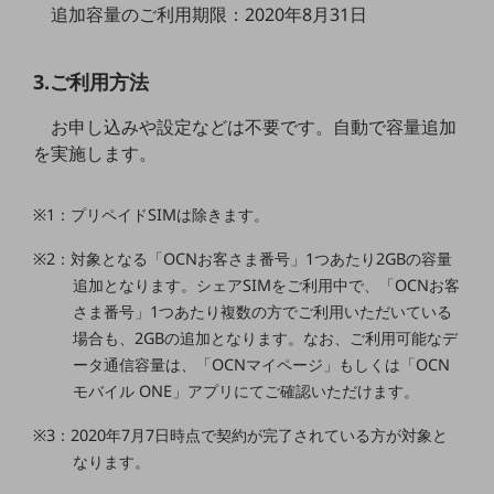
追加容量のご利用期限：2020年8月31日
5G
IoT
3.ご利用方法
AI
お申し込みや設定などは不要です。自動で容量追加
データ利活用
を実施します。
運用管理
※1：プリペイドSIMは除きます。
業務支援・マーケティング
※2：対象となる「OCNお客さま番号」1つあたり2GBの容量
災害対策・BCP
課題・ニーズで探す
追加となります。シェアSIMをご利用中で、「OCNお客
課題・ニーズで探すTOP
さま番号」1つあたり複数の方でご利用いただいている
場合も、2GBの追加となります。なお、ご利用可能なデ
コミュニケーション・情報共有
ータ通信容量は、「OCNマイページ」もしくは「OCN
マーケティング
モバイル ONE」アプリにてご確認いただけます。
業務効率化
※3：2020年7月7日時点で契約が完了されている方が対象と
なります。
災害対策