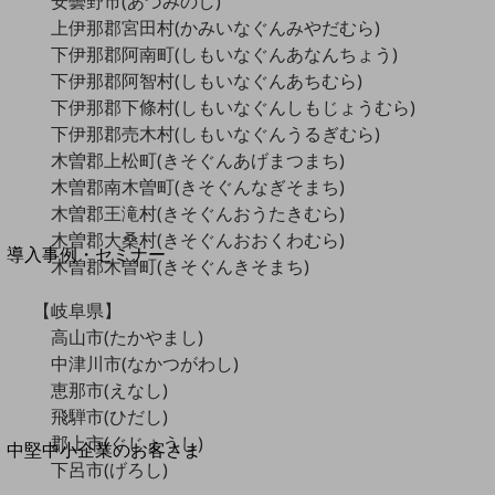
安曇野市(あづみのし)
セキュリティ
上伊那郡宮田村(かみいなぐんみやだむら)
運用保守・故障紛失サポート
下伊那郡阿南町(しもいなぐんあなんちょう)
下伊那郡阿智村(しもいなぐんあちむら)
回線・ネットワーク
お手続き
下伊那郡下條村(しもいなぐんしもじょうむら)
下伊那郡売木村(しもいなぐんうるぎむら)
木曽郡上松町(きそぐんあげまつまち)
木曽郡南木曽町(きそぐんなぎそまち)
木曽郡王滝村(きそぐんおうたきむら)
別ウィンドウで開きます
サービスをご利用中のお客さま
木曽郡大桑村(きそぐんおおくわむら)
導入事例・セミナー
木曽郡木曽町(きそぐんきそまち)
導入事例TOP
【岐阜県】
最新の導入事例や注目の導入事例をご紹介します
高山市(たかやまし)
セミナー
中津川市(なかつがわし)
開催・出展する各種セミナー、イベント情報をご紹介します
恵那市(えなし)
飛騨市(ひだし)
郡上市(ぐじょうし)
別ウィンドウで開きます
中堅中小企業のお客さま
下呂市(げろし)
NTTドコモビジネスウォッチ