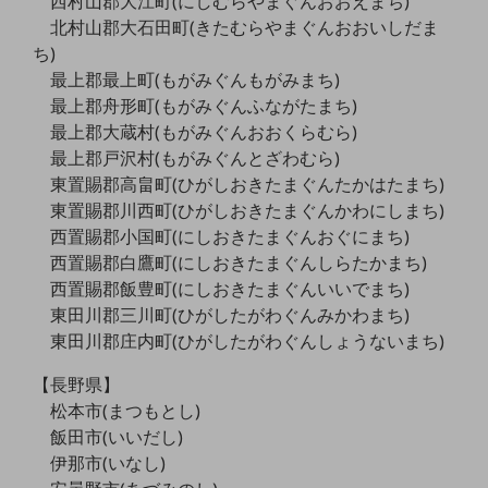
西村山郡大江町(にしむらやまぐんおおえまち)
北村山郡大石田町(きたむらやまぐんおおいしだま
通信モジュール製品
ち)
衛星携帯電話
最上郡最上町(もがみぐんもがみまち)
最上郡舟形町(もがみぐんふながたまち)
IOT完了済みメーカーブランド製品
最上郡大蔵村(もがみぐんおおくらむら)
料金
最上郡戸沢村(もがみぐんとざわむら)
料金TOP
東置賜郡高畠町(ひがしおきたまぐんたかはたまち)
ドコモBiz データ無制限 ドコモ MAX ドコモ mini ドコモBiz かけ放題
東置賜郡川西町(ひがしおきたまぐんかわにしまち)
西置賜郡小国町(にしおきたまぐんおぐにまち)
ケータイプラン
西置賜郡白鷹町(にしおきたまぐんしらたかまち)
5Gデータプラス
西置賜郡飯豊町(にしおきたまぐんいいでまち)
東田川郡三川町(ひがしたがわぐんみかわまち)
データプラス
東田川郡庄内町(ひがしたがわぐんしょうないまち)
IoT向け回線料金
【長野県】
home5Gプラン
松本市(まつもとし)
モバイルサービス
飯田市(いいだし)
端末の一元管理
伊那市(いなし)