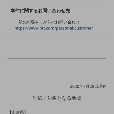
職場環境整備
本件に関するお問い合わせ先
地域共創・地方創生
一般のお客さまからのお問い合わせ
セキュリティ対策
https://www.ntt.com/personal/customer
遠隔監視
顧客体験（CX）改善
自動化・省電化
人材不足解消
業種・業態で探す
業種・業態で探すTOP
自治体
2020年7月29日現在
一次産業
別紙：対象となる地域
医療・介護
観光
【山形県】