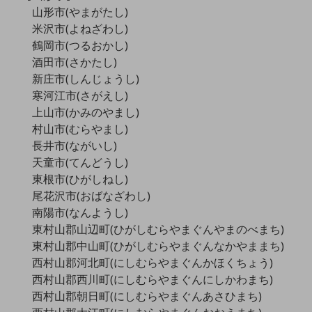
教育
山形市(やまがたし)
米沢市(よねざわし)
モビリティ
鶴岡市(つるおかし)
酒田市(さかたし)
製造・建設業
新庄市(しんじょうし)
小売業
寒河江市(さがえし)
キーワードで探す
上山市(かみのやまし)
モバイルTOP
村山市(むらやまし)
法人向けスマホ・携帯に関する、
長井市(ながいし)
おすすめの機種、料金やサービスをご紹介
天童市(てんどうし)
製品
東根市(ひがしねし)
製品TOP
尾花沢市(おばなざわし)
ビジネス向けスマートフォン
南陽市(なんようし)
東村山郡山辺町(ひがしむらやまぐんやまのべまち)
タフネススマートフォン
東村山郡中山町(ひがしむらやまぐんなかやままち)
データ通信製品
西村山郡河北町(にしむらやまぐんかほくちょう)
西村山郡西川町(にしむらやまぐんにしかわまち)
ドコモケータイ
西村山郡朝日町(にしむらやまぐんあさひまち)
5G対応ホームルーター