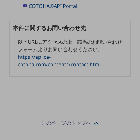
教育
COTOHA®API Portal
モビリティ
本件に関するお問い合わせ先
製造・建設業
小売業
以下URLにアクセスの上、該当のお問い合わせ
キーワードで探す
フォームよりお問い合わせください。
モバイルTOP
https://api.ce-
法人向けスマホ・携帯に関する、
cotoha.com/contents/contact.html
おすすめの機種、料金やサービスをご紹介
製品
製品TOP
ビジネス向けスマートフォン
タフネススマートフォン
データ通信製品
このページのトップへ
ドコモケータイ
5G対応ホームルーター