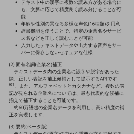
テキスト中の漢字に複数の読み方がある場合に
5G
も、文脈に応じて精度良く読み分けることが可
IoT
能
年齢や性別の異なる多様な声色(16種類)を用意
AI
辞書機能を使うことで、特定の企業名やサービ
データ利活用
ス名なども正しく読むことが可能
入力したテキストデータや出力する音声をサー
運用管理
バーに保存しないセキュアな仕様
業務支援・マーケティング
(2) 固有名詞(企業名)補正
災害対策・BCP
テキストデータ内の企業名に誤字や脱字があった
課題・ニーズで探す
際、正しい表記を補正候補として提示するAPIです
課題・ニーズで探すTOP
※1
。また、アルファベットとカタカナなど、複数の表
記が見られる企業名については、最も代表的な候補に
コミュニケーション・情報共有
揃えて補正することも可能です。
マーケティング
約60万語超の企業名データを利用し、高い精度の補
正を実現します。
業務効率化
(3) 要約(ベータ版)
災害対策
テキストデータ(原文)の中から重要な文を抽出する