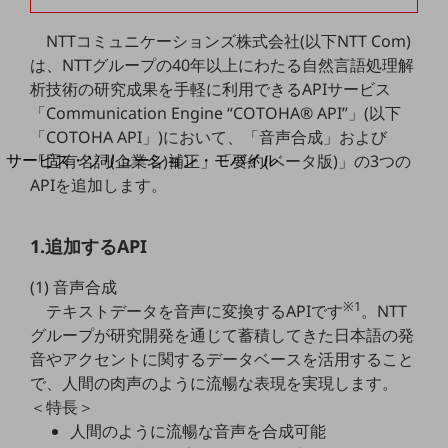
地域経済のさらなる活性化に取り組みます
自治体・地域社会との共創
NTTコミュニケーションズ株式会社(以下NTT Com)
LGPF(Local Government Platform)
は、NTTグループの40年以上にわたる自然言語処理解
析技術の研究成果を手軽に利用できるAPIサービス
別ウィンドウで開きます
「Communication Engine “COTOHA® API”」(以下
「COTOHA API」)において、「音声合成」および
サービス・ソリューション・モバイル
「固有名詞(企業名)補正」「要約(ベータ版)」の3つの
サービス・ソリューションTOP
APIを追加します。
DXに関する課題を解決する
サービス・ソリューションをご紹介
1.追加するAPI
カテゴリーで探す
カテゴリーで探すTOP
(1) 音声合成
※1
テキストデータを音声に変換するAPIです
。NTT
ネットワーク・モバイル
グループが研究開発を通じて蓄積してきた日本語の発
クラウド・データセンター
音やアクセントに関するデータベースを活用すること
で、人間の肉声のように流暢な表現を実現します。
電話・映像コミュニケーション
＜特長＞
セキュリティ
人間のように流暢な音声を合成可能