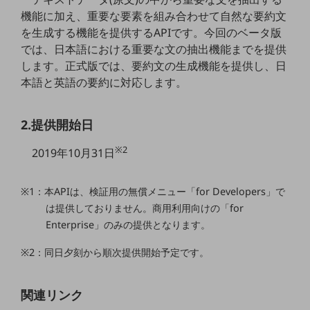
職場環境整備
機能に加え、重要な要素を組み合わせて自然な要約文
を生成する機能を提供するAPIです。今回のベータ版
地域共創・地方創生
では、日本語における重要な文の抽出機能までを提供
セキュリティ対策
します。正式版では、要約文の生成機能を提供し、日
本語と英語の要約に対応します。
遠隔監視
顧客体験（CX）改善
2.提供開始日
自動化・省電化
※2
2019年10月31日
人材不足解消
業種・業態で探す
※1：本APIは、検証用の無償メニュー「for Developers」で
業種・業態で探すTOP
は提供しておりません。商用利用向けの「for
自治体
Enterprise」のみの提供となります。
一次産業
※2：同日夕刻から順次提供開始予定です。
医療・介護
関連リンク
観光