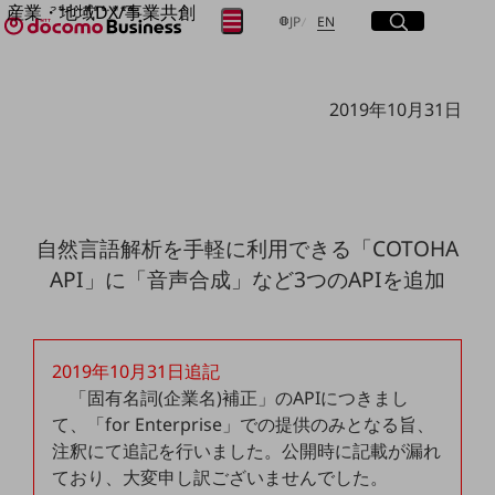
産業・地域DX/事業共創
サイト内検索
開く
日本語
English
メニュー
開く
JP
EN
OPEN HUB for Plural Futures
自律・分散・協調型社会の実現を目指し、
フリーワードを入力して探す
「社会可能性」を探究・実装する事業共創エコシステムです。
2019年10月31日
OPEN HUB for Plural Futuresとは
イベント/ウェビナー
検索する
記事コンテンツ
プレイヤー(カタリスト/パートナー企業)
事例
Smart World
フリーワードでNTTドコモビジネスの
自然言語解析を手軽に利用できる「COTOHA
取り組みを検索
産業・地域DXプラットフォーマーとして
API」に「音声合成」など3つのAPIを追加
企業と地域が持続成長する社会を目指します
Smart City
Smart Education
Smart Healthcare
Smart Industry
2019年10月31日追記
Smart Mobility
「固有名詞(企業名)補正」のAPIにつきまし
Smart Worksite
生成AI(Generative AI)
て、「for Enterprise」での提供のみとなる旨、
地域の取り組み
注釈にて追記を行いました。公開時に記載が漏れ
ており、大変申し訳ございませんでした。
地域社会を支える皆さまと地域課題の解決や