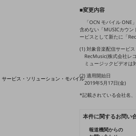
地域経済のさらなる活性化に取り組みます
自治体・地域社会との共創
■変更内容
LGPF(Local Government Platform)
「OCN モバイル O
含めない「MUSICカウ
ービスとして新たに「Rec
別ウィンドウで開きます
(1) 対象音楽配信サービス
RecMusic(株式会社
ミュージックビデオは
(2) 適用開始日
サービス・ソリューション・モバイル
2019年5月17日(金)
サービス・ソリューションTOP
*記載されている会社名
DXに関する課題を解決する
サービス・ソリューションをご紹介
カテゴリーで探す
カテゴリーで探すTOP
本件に関するお問い
ネットワーク・モバイル
報道機関からの