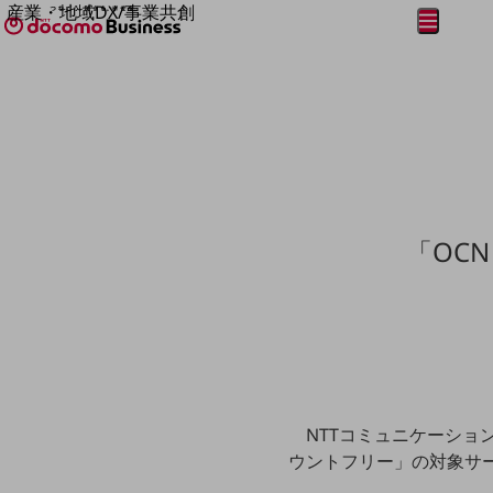
産業・地域DX/事業共創
メニュー
開く
OPEN HUB for Plural Futures
自律・分散・協調型社会の実現を目指し、
フリーワードを入力して探す
「社会可能性」を探究・実装する事業共創エコシステムです。
OPEN HUB for Plural Futuresとは
イベント/ウェビナー
記事コンテンツ
プレイヤー(カタリスト/パートナー企業)
事例
Smart World
フリーワードでNTTドコモビジネスの
「OC
取り組みを検索
産業・地域DXプラットフォーマーとして
企業と地域が持続成長する社会を目指します
Smart City
Smart Education
Smart Healthcare
Smart Industry
Smart Mobility
Smart Worksite
生成AI(Generative AI)
NTTコミュニケーションズ
地域の取り組み
ウントフリー」の対象サ
地域社会を支える皆さまと地域課題の解決や