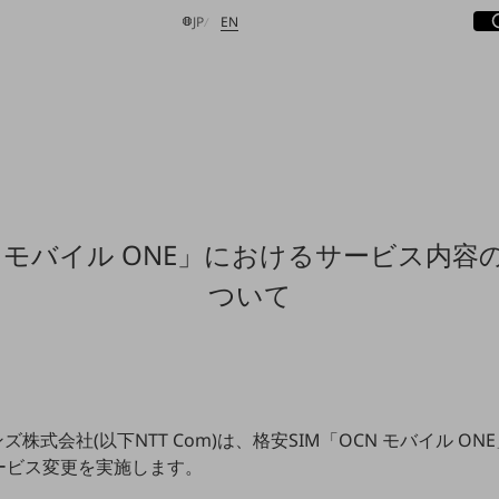
サ
開
日本語
English
JP
EN
検索する
N モバイル ONE」におけるサービス内容
ついて
株式会社(以下NTT Com)は、格安SIM「OCN モバイル ON
ービス変更を実施します。