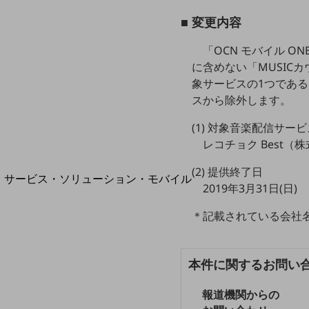
地域経済のさらなる活性化に取り組みます
自治体・地域社会との共創
■ 変更内容
LGPF(Local Government Platform)
「OCN モバイル 
に含めない「MUSIC
象サービスの1つである
スから除外します。
別ウィンドウで開きます
(1) 対象音楽配信サー
レコチョク Best
(2) 提供終了日
サービス・ソリューション・モバイル
2019年3月31日(日)
サービス・ソリューションTOP
＊記載されている会社
DXに関する課題を解決する
サービス・ソリューションをご紹介
カテゴリーで探す
カテゴリーで探すTOP
本件に関するお問い
ネットワーク・モバイル
報道機関からの