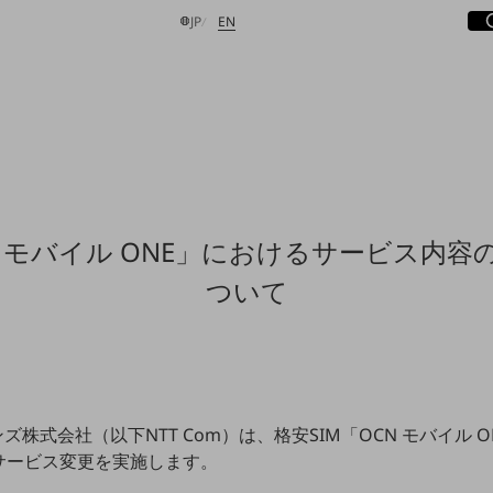
サ
開
日本語
English
JP
EN
検索する
N モバイル ONE」におけるサービス内容
ついて
ズ株式会社（以下NTT Com）は、格安SIM「OCN モバイル O
サービス変更を実施します。