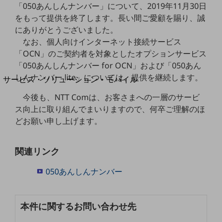
地域経済のさらなる活性化に取り組みます
「050あんしんナンバー」について、2019年11月30日
自治体・地域社会との共創
をもって提供を終了します。長い間ご愛顧を賜り、誠
LGPF(Local Government Platform)
にありがとうございました。
なお、個人向けインターネット接続サービス
別ウィンドウで開きます
「OCN」のご契約者を対象としたオプションサービス
「050あんしんナンバー for OCN」および「050あん
しんナンバー lite」については、提供を継続します。
サービス・ソリューション・モバイル
サービス・ソリューションTOP
今後も、NTT Comは、お客さまへの一層のサービ
DXに関する課題を解決する
ス向上に取り組んでまいりますので、何卒ご理解のほ
サービス・ソリューションをご紹介
どお願い申し上げます。
カテゴリーで探す
カテゴリーで探すTOP
関連リンク
ネットワーク・モバイル
050あんしんナンバー
クラウド・データセンター
電話・映像コミュニケーション
本件に関するお問い合わせ先
セキュリティ