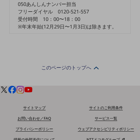
050あんしんナンバー担当
5G
フリーダイヤル 0120-521-557
IoT
受付時間 10：00〜18：00
※年末年始(12月29日〜1月3日)は除きます。
AI
データ利活用
運用管理
業務支援・マーケティング
このページのトップへ
災害対策・BCP
課題・ニーズで探す
課題・ニーズで探すTOP
コミュニケーション・情報共有
サイトマップ
サイトのご利用条件
マーケティング
お問い合わせ／FAQ
サービス一覧
業務効率化
プライバシーポリシー
ウェブアクセシビリティポリシー
災害対策
情報の外部送信について
NTTドコモグループ