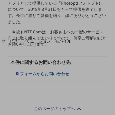
地域経済のさらなる活性化に取り組みます
アプリとして提供している「Photopt(フォトプト)」
自治体・地域社会との共創
について、2018年8月31日をもって提供を終了しま
LGPF(Local Government Platform)
す。長年に渡りご愛顧を賜り、誠にありがとうござい
ました。
別ウィンドウで開きます
今後もNTT Comは、お客さまへの一層のサービス
向上に取り組んでまいりますので、何卒ご理解のほど
サービス・ソリューション・モバイル
お願い申し上げます。
サービス・ソリューションTOP
DXに関する課題を解決する
サービス・ソリューションをご紹介
本件に関するお問い合わせ先
カテゴリーで探す
カテゴリーで探すTOP
フォームからお問い合わせ
ネットワーク・モバイル
クラウド・データセンター
電話・映像コミュニケーション
このページのトップへ
セキュリティ