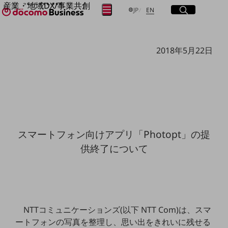
産業・地域DX/事業共創
サイト内検索
開く
日本語
English
メニュー
開く
JP
EN
OPEN HUB for Plural Futures
自律・分散・協調型社会の実現を目指し、
フリーワードを入力して探す
「社会可能性」を探究・実装する事業共創エコシステムです。
2018年5月22日
OPEN HUB for Plural Futuresとは
イベント/ウェビナー
検索する
記事コンテンツ
プレイヤー(カタリスト/パートナー企業)
事例
Smart World
フリーワードでNTTドコモビジネスの
取り組みを検索
産業・地域DXプラットフォーマーとして
企業と地域が持続成長する社会を目指します
スマートフォン向けアプリ「Photopt」の提
Smart City
供終了について
Smart Education
Smart Healthcare
Smart Industry
Smart Mobility
Smart Worksite
生成AI(Generative AI)
地域の取り組み
NTTコミュニケーションズ(以下 NTT Com)は、スマ
ートフォンの写真を整理し、思い出をきれいに残せる
地域社会を支える皆さまと地域課題の解決や