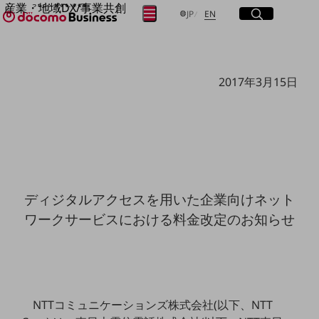
f
産業・地域DX/事業共創
サイト内検索
開く
日本語
English
メニュー
開く
JP
EN
OPEN HUB for Plural Futures
自律・分散・協調型社会の実現を目指し、
フリーワードを入力して探す
「社会可能性」を探究・実装する事業共創エコシステムです。
OPEN HUB for Plural Futuresとは
2017年3月15日
イベント/ウェビナー
検索する
記事コンテンツ
プレイヤー(カタリスト/パートナー企業)
事例
Smart World
フリーワードでNTTドコモビジネスの
取り組みを検索
産業・地域DXプラットフォーマーとして
企業と地域が持続成長する社会を目指します
Smart City
ディジタルアクセスを用いた企業向けネット
Smart Education
ワークサービスにおける料金改定のお知らせ
Smart Healthcare
Smart Industry
Smart Mobility
Smart Worksite
生成AI(Generative AI)
地域の取り組み
NTTコミュニケーションズ株式会社(以下、NTT
地域社会を支える皆さまと地域課題の解決や