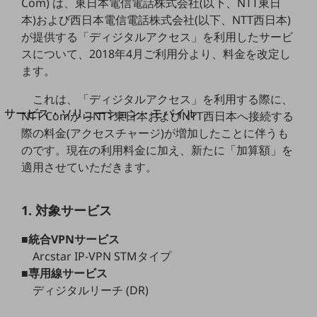
Com) は、東日本電信電話株式会社(以下、NTT東日
地域経済のさらなる活性化に取り組みます
自治体・地域社会との共創
本)および西日本電信電話株式会社(以下、NTT西日本)
LGPF(Local Government Platform)
が提供する「ディジタルアクセス」を利用したサービ
スについて、2018年4月ご利用分より、料金を改定し
ます。
別ウィンドウで開きます
これは、「ディジタルアクセス」を利用する際に、
サービス・ソリューション・モバイル
NTT ComからNTT東日本およびNTT西日本へ接続する
サービス・ソリューションTOP
際の料金(アクセスチャージ)が増加したことに伴うも
のです。現在の利用料金に加え、新たに「加算額」を
DXに関する課題を解決する
適用させていただきます。
サービス・ソリューションをご紹介
カテゴリーで探す
カテゴリーで探すTOP
1. 対象サービス
ネットワーク・モバイル
■統合VPNサービス
クラウド・データセンター
Arcstar IP-VPN STMタイプ
■専用線サービス
電話・映像コミュニケーション
ディジタルリーチ (DR)
セキュリティ