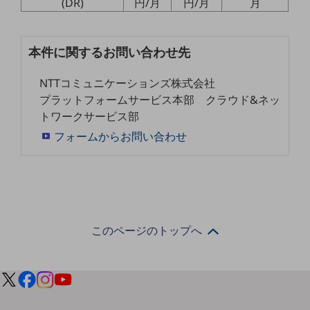
(DR)
円/月
円/月
月
職場環境整備
地域共創・地方創生
本件に関するお問い合わせ先
セキュリティ対策
NTTコミュニケーションズ株式会社
遠隔監視
プラットフォームサービス本部 クラウド&ネッ
顧客体験（CX）改善
トワークサービス部
フォームからお問い合わせ
自動化・省電化
人材不足解消
業種・業態で探す
業種・業態で探すTOP
自治体
このページのトップへ
一次産業
医療・介護
観光