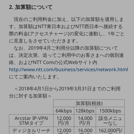
5G
2. 加算額について
IoT
現在のご利用料金に加え、以下の加算額を適用しま
す。加算額はNTT東日本およびNTT西日本へ接続する
AI
際の料金(アクセスチャージ)の変化に連動し、1年ごと
データ利活用
に見直しをさせていただきます。
なお、2019年4月ご利用分以降の加算額について
運用管理
は、決定次第、追ってご利用中のお客さまへの個別連
業務支援・マーケティング
絡、およびNTT Comの公式Webサイト内
http://www.ntt.com/business/services/network.html
災害対策・BCP
にてご案内いたします。
課題・ニーズで探す
課題・ニーズで探すTOP
＜2018年4月1日から2019年3月31日までのご利用
コミュニケーション・情報共有
分に対する加算額＞
加算額(税抜)
マーケティング
64kbps
128kbps
1500kbps
業務効率化
Arcstar IP-VPN
12,000
14,000
該当メニュ
STMタイプ
円/月
円/月
ーなし
災害対策
ディジタルリーチ
12,000
16,000
162,000円/