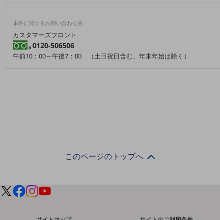
5G
本件に関するお問い合わせ先
IoT
カスタマーズフロント
AI
0120-506506
午前10：00～午後7：00 （土日祝日含む、年末年始は除く）
データ利活用
運用管理
業務支援・マーケティング
災害対策・BCP
課題・ニーズで探す
課題・ニーズで探すTOP
コミュニケーション・情報共有
このページのトップへ
マーケティング
業務効率化
災害対策
サイトマップ
サイトのご利用条件