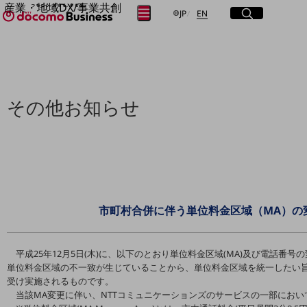
産業・地域DX/事業共創
サイト内検索
開く
日本語
English
メニュー
開く
JP
EN
OPEN HUB for Plural Futures
自律・分散・協調型社会の実現を目指し、
フリーワードを入力して探す
「社会可能性」を探究・実装する事業共創エコシステムです。
OPEN HUB for Plural Futuresとは
イベント/ウェビナー
検索する
記事コンテンツ
その他お知らせ
プレイヤー(カタリスト/パートナー企業)
事例
Smart World
フリーワードでNTTドコモビジネスの
取り組みを検索
産業・地域DXプラットフォーマーとして
企業と地域が持続成長する社会を目指します
Smart City
Smart Education
市町村合併に伴う単位料金区域（MA）の
Smart Healthcare
Smart Industry
Smart Mobility
Smart Worksite
平成25年12月5日(木)に、以下のとおり単位料金区域(MA)及び電話番
生成AI(Generative AI)
単位料金区域の不一致が生じていることから、単位料金区域を統一したい
地域の取り組み
受け実施されるものです。
当該MA変更に伴い、NTTコミュニケーションズのサービスの一部にお
地域社会を支える皆さまと地域課題の解決や