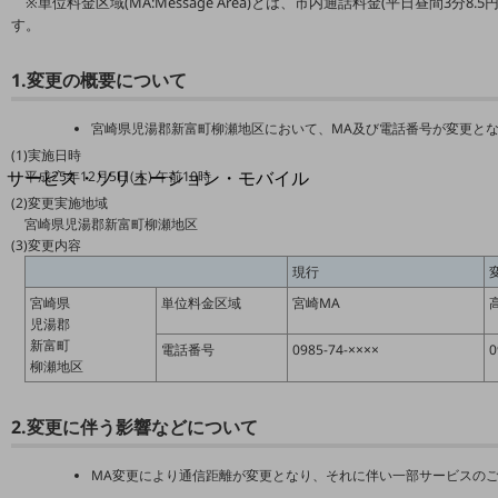
※単位料金区域(MA:Message Area)とは、市内通話料金(平日昼間3分8.
地域経済のさらなる活性化に取り組みます
す。
自治体・地域社会との共創
LGPF(Local Government Platform)
1.変更の概要について
別ウィンドウで開きます
宮崎県児湯郡新富町柳瀬地区において、MA及び電話番号が変更と
(1)実施日時
サービス・ソリューション・モバイル
平成25年12月5日(木) 午前10時
サービス・ソリューションTOP
(2)変更実施地域
宮崎県児湯郡新富町柳瀬地区
DXに関する課題を解決する
(3)変更内容
サービス・ソリューションをご紹介
現行
カテゴリーで探す
宮崎県
単位料金区域
宮崎MA
カテゴリーで探すTOP
児湯郡
新富町
ネットワーク・モバイル
電話番号
0985-74-××××
0
柳瀬地区
クラウド・データセンター
2.変更に伴う影響などについて
電話・映像コミュニケーション
セキュリティ
MA変更により通信距離が変更となり、それに伴い一部サービスの