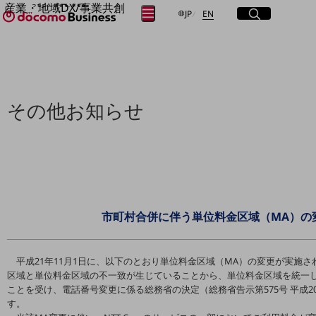
産業・地域DX/事業共創
サイト内検索
開く
日本語
English
メニュー
開く
JP
EN
OPEN HUB for Plural Futures
自律・分散・協調型社会の実現を目指し、
フリーワードを入力して探す
「社会可能性」を探究・実装する事業共創エコシステムです。
OPEN HUB for Plural Futuresとは
イベント/ウェビナー
検索する
記事コンテンツ
その他お知らせ
プレイヤー(カタリスト/パートナー企業)
事例
Smart World
フリーワードでNTTドコモビジネスの
取り組みを検索
産業・地域DXプラットフォーマーとして
企業と地域が持続成長する社会を目指します
Smart City
Smart Education
市町村合併に伴う単位料金区域（MA）の
Smart Healthcare
Smart Industry
Smart Mobility
Smart Worksite
平成21年11月1日に、以下のとおり単位料金区域（MA）の変更が実施
生成AI(Generative AI)
区域と単位料金区域の不一致が生じていることから、単位料金区域を統一
地域の取り組み
ことを受け、電話番号変更に係る総務省の決定（総務省告示第575号 平成2
す。
地域社会を支える皆さまと地域課題の解決や