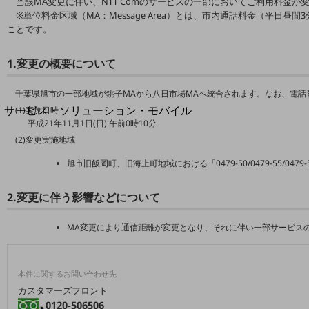
当該MA変更に伴い、NTT Comのサービスの一部においてご利用料金が
地域経済のさらなる活性化に取り組みます
※単位料金区域（MA：Message Area）とは、市内通話料金（平日昼間3
自治体・地域社会との共創
ことです。
LGPF(Local Government Platform)
1.変更の概要について
別ウィンドウで開きます
千葉県旭市の一部地域が銚子MAから八日市場MAへ統合されます。なお、電話
サービス・ソリューション・モバイル
(1)実施日時
平成21年11月1日(日) 午前0時10分
サービス・ソリューションTOP
(2)変更実施地域
DXに関する課題を解決する
サービス・ソリューションをご紹介
旭市旧飯岡町、旧海上町地域における「0479-50/0479-55/047
カテゴリーで探す
カテゴリーで探すTOP
2.変更に伴う影響などについて
ネットワーク・モバイル
MA変更により通信距離が変更となり、それに伴い一部サービス
クラウド・データセンター
電話・映像コミュニケーション
本件に関するお問い合わせ先
カスタマーズフロント
セキュリティ
0120-506506