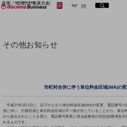
産業・地域DX/事業共創
サイト内検索
開く
日本語
English
メニュー
開く
JP
EN
OPEN HUB for Plural Futures
自律・分散・協調型社会の実現を目指し、
フリーワードを入力して探す
「社会可能性」を探究・実装する事業共創エコシステムです。
OPEN HUB for Plural Futuresとは
イベント/ウェビナー
検索する
記事コンテンツ
その他お知らせ
プレイヤー(カタリスト/パートナー企業)
事例
Smart World
フリーワードでNTTドコモビジネスの
取り組みを検索
産業・地域DXプラットフォーマーとして
企業と地域が持続成長する社会を目指します
Smart City
Smart Education
市町村合併に伴う単位料金区域(MA)の
Smart Healthcare
Smart Industry
Smart Mobility
Smart Worksite
平成21年3月1日に、以下のとおり単位料金区域(MA)の変更、電話番
生成AI(Generative AI)
併に伴い、行政区域と単位料金区域の不一致が生じていることから、単位
地域の取り組み
から提出されたことを受け、電話番号変更に係る総務省の決定(総務省告示第57
れるものです。
地域社会を支える皆さまと地域課題の解決や