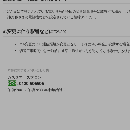
5G
お客さまにて設定されている電話番号が今回の変更対象番号に該当する場合、お
IoT
例)お客さまの電話機などで設定されている短縮ダイヤル。
AI
3.変更に伴う影響などについて
データ利活用
MA変更により通信距離が変更となり、それに伴い料金が変動する場合
運用管理
切替工事時間中は一時的に通話・通信がつながらなくなる場合があり
業務支援・マーケティング
災害対策・BCP
本件に関するお問い合わせ先
課題・ニーズで探す
カスタマーズフロント
課題・ニーズで探すTOP
0120-506506
午前9:00 ～ 午後 9:00 年末年始除く
コミュニケーション・情報共有
マーケティング
業務効率化
災害対策