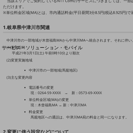
当該エリアでご契約しているNTT Comのサービスにつきましては、一
地域経済のさらなる活性化に取り組みます
ただけます。
自治体・地域社会との共創
※単位料金区域(MA)とは、市内通話料金(平日昼間3分8.5円(税込8.925円
LGPF(Local Government Platform)
1.岐阜県中津川市関連
別ウィンドウで開きます
中津川市の一部地域が木曾福島MAから中津川MAへ統合されます。それに伴い
サービス・ソリューション・モバイル
(1)実施日時
平成21年3月1日(土) 午前0時10分より順次
サービス・ソリューションTOP
(2)変更実施地域
DXに関する課題を解決する
サービス・ソリューションをご紹介
中津川市の一部地域(馬籠地区)
カテゴリーで探す
(3)主な変更内容
カテゴリーで探すTOP
電話番号の変更
現：0264-59-XXXX → 新：0573-69-XXXX
ネットワーク・モバイル
単位料金区域(MA)の変更
クラウド・データセンター
現：木曾福島MA → 新：中津川MA
料金変更
電話・映像コミュニケーション
馬籠地区への通話は、中津川MA宛の料金と同一になります。
セキュリティ
2.変更に伴う設定などについて