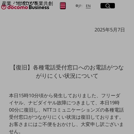
産業・地域DX/事業共創
サイト内検索
開く
日本語
English
メニュー
開く
JP
EN
OPEN HUB for Plural Futures
自律・分散・協調型社会の実現を目指し、
フリーワードを入力して探す
「社会可能性」を探究・実装する事業共創エコシステムです。
2025年5月7日
OPEN HUB for Plural Futuresとは
イベント/ウェビナー
検索する
記事コンテンツ
プレイヤー(カタリスト/パートナー企業)
事例
Smart World
フリーワードでNTTドコモビジネスの
【復旧】各種電話受付窓口へのお電話がつな
取り組みを検索
産業・地域DXプラットフォーマーとして
がりにくい状況について
企業と地域が持続成長する社会を目指します
Smart City
Smart Education
Smart Healthcare
本日15時10分頃から発生しておりました、フリーダ
Smart Industry
イヤル、ナビダイヤル故障につきまして、本日19時
Smart Mobility
Smart Worksite
00分に復旧し、NTTコミュニケーションズの各種電話
生成AI(Generative AI)
受付窓口がつながりにくい状況は復旧しております。
地域の取り組み
お客さまにはご不便をおかけし、大変申し訳ございま
地域社会を支える皆さまと地域課題の解決や
せん。