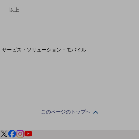
地域経済のさらなる活性化に取り組みます
自治体・地域社会との共創
以上
LGPF(Local Government Platform)
別ウィンドウで開きます
サービス・ソリューション・モバイル
サービス・ソリューションTOP
DXに関する課題を解決する
サービス・ソリューションをご紹介
カテゴリーで探す
カテゴリーで探すTOP
ネットワーク・モバイル
クラウド・データセンター
このページのトップへ
電話・映像コミュニケーション
セキュリティ