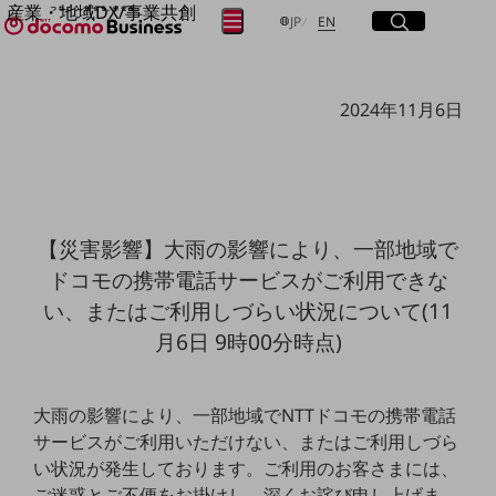
産業・地域DX/事業共創
サイト内検索
開く
日本語
English
メニュー
開く
JP
EN
OPEN HUB for Plural Futures
自律・分散・協調型社会の実現を目指し、
フリーワードを入力して探す
「社会可能性」を探究・実装する事業共創エコシステムです。
2024年11月6日
OPEN HUB for Plural Futuresとは
イベント/ウェビナー
検索する
記事コンテンツ
プレイヤー(カタリスト/パートナー企業)
事例
Smart World
フリーワードでNTTドコモビジネスの
【災害影響】大雨の影響により、一部地域で
取り組みを検索
産業・地域DXプラットフォーマーとして
ドコモの携帯電話サービスがご利用できな
企業と地域が持続成長する社会を目指します
Smart City
い、またはご利用しづらい状況について(11
Smart Education
月6日 9時00分時点)
Smart Healthcare
Smart Industry
Smart Mobility
Smart Worksite
大雨の影響により、一部地域でNTTドコモの携帯電話
生成AI(Generative AI)
サービスがご利用いただけない、またはご利用しづら
地域の取り組み
い状況が発生しております。ご利用のお客さまには、
地域社会を支える皆さまと地域課題の解決や
ご迷惑とご不便をお掛けし、深くお詫び申し上げま