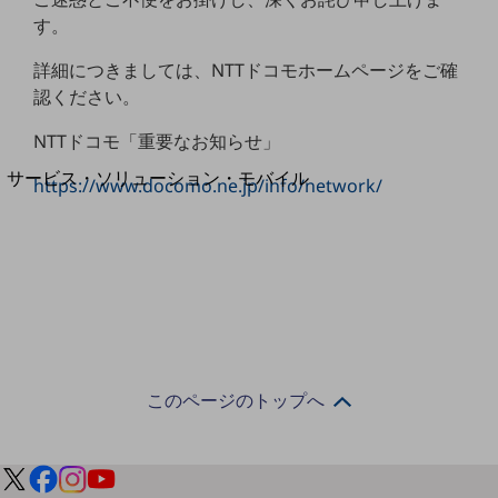
地域経済のさらなる活性化に取り組みます
す。
自治体・地域社会との共創
LGPF(Local Government Platform)
詳細につきましては、NTTドコモホームページをご確
認ください。
別ウィンドウで開きます
NTTドコモ「重要なお知らせ」
サービス・ソリューション・モバイル
https://www.docomo.ne.jp/info/network/
サービス・ソリューションTOP
DXに関する課題を解決する
サービス・ソリューションをご紹介
カテゴリーで探す
カテゴリーで探すTOP
ネットワーク・モバイル
クラウド・データセンター
このページのトップへ
電話・映像コミュニケーション
セキュリティ