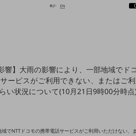
サ
開
日本語
English
JP
EN
検索する
影響】大雨の影響により、一部地域でド
話サービスがご利用できない、またはご利
らい状況について(10月21日9時00分時点
地域でNTTドコモの携帯電話サービスがご利用いただけない、