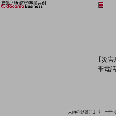
産業・地域DX/事業共創
メニュー
開く
OPEN HUB for Plural Futures
自律・分散・協調型社会の実現を目指し、
フリーワードを入力して探す
「社会可能性」を探究・実装する事業共創エコシステムです。
OPEN HUB for Plural Futuresとは
イベント/ウェビナー
記事コンテンツ
プレイヤー(カタリスト/パートナー企業)
事例
Smart World
フリーワードでNTTドコモビジネスの
【災害
取り組みを検索
産業・地域DXプラットフォーマーとして
企業と地域が持続成長する社会を目指します
帯電
Smart City
Smart Education
Smart Healthcare
Smart Industry
Smart Mobility
Smart Worksite
生成AI(Generative AI)
地域の取り組み
大雨の影響により、一部
地域社会を支える皆さまと地域課題の解決や