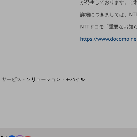
が発生しております。ご
地域経済のさらなる活性化に取り組みます
自治体・地域社会との共創
LGPF(Local Government Platform)
詳細につきましては、NT
NTTドコモ「重要なお知
https://www.docomo.ne.
別ウィンドウで開きます
サービス・ソリューション・モバイル
サービス・ソリューションTOP
DXに関する課題を解決する
サービス・ソリューションをご紹介
カテゴリーで探す
カテゴリーで探すTOP
ネットワーク・モバイル