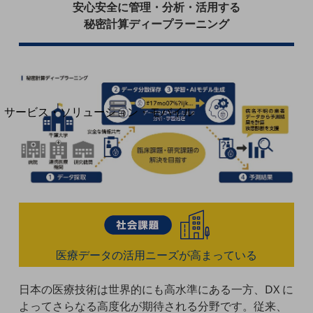
地域経済のさらなる活性化に取り組みます
安心安全に管理・分析・活用する
自治体・地域社会との共創
秘密計算ディープラーニング
LGPF(Local Government Platform)
別ウィンドウで開きます
サービス・ソリューション・モバイル
サービス・ソリューションTOP
DXに関する課題を解決する
サービス・ソリューションをご紹介
カテゴリーで探す
カテゴリーで探すTOP
ネットワーク・モバイル
クラウド・データセンター
医療データの活用ニーズが高まっている
電話・映像コミュニケーション
日本の医療技術は世界的にも高水準にある一方、DX に
セキュリティ
よってさらなる高度化が期待される分野です。従来、