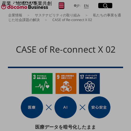
産業・地域DX/事業共創
サイト内検索
開く
日本語
English
メニュー
開く
JP
EN
OPEN HUB for Plural Futures
企業情報
サステナビリティの取り組み
私たちの事業を通
自律・分散・協調型社会の実現を目指し、
じた社会課題の解決
CASE of Re-connect X 02
フリーワードを入力して探す
「社会可能性」を探究・実装する事業共創エコシステムです。
OPEN HUB for Plural Futuresとは
イベント/ウェビナー
検索する
記事コンテンツ
CASE of Re-connect X 02
プレイヤー(カタリスト/パートナー企業)
事例
Smart World
フリーワードでNTTドコモビジネスの
取り組みを検索
産業・地域DXプラットフォーマーとして
企業と地域が持続成長する社会を目指します
Smart City
Smart Education
Smart Healthcare
Smart Industry
Smart Mobility
Smart Worksite
生成AI(Generative AI)
地域の取り組み
医療データを暗号化したまま
地域社会を支える皆さまと地域課題の解決や