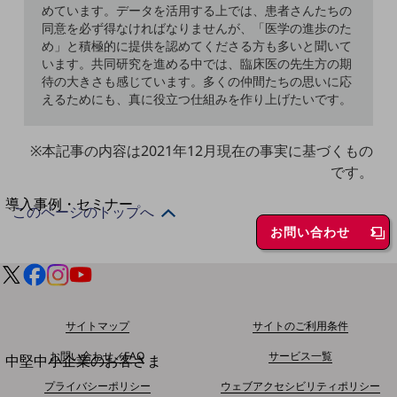
セキュリティ
めています。データを活用する上では、患者さんたちの
同意を必ず得なければなりませんが、「医学の進歩のた
運用保守・故障紛失サポート
め」と積極的に提供を認めてくださる方も多いと聞いて
います。共同研究を進める中では、臨床医の先生方の期
回線・ネットワーク
待の大きさも感じています。多くの仲間たちの思いに応
お手続き
えるためにも、真に役立つ仕組みを作り上げたいです。
※本記事の内容は2021年12月現在の事実に基づくもの
です。
別ウィンドウで開きます
サービスをご利用中のお客さま
導入事例・セミナー
このページのトップへ
導入事例TOP
お問い合わせ
最新の導入事例や注目の導入事例をご紹介します
セミナー
開催・出展する各種セミナー、イベント情報をご紹介します
サイトマップ
サイトのご利用条件
別ウィンドウで開きます
お問い合わせ／FAQ
サービス一覧
中堅中小企業のお客さま
NTTドコモビジネスウォッチ
プライバシーポリシー
ウェブアクセシビリティポリシー