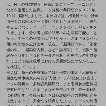
職場環境整備
は、NTTの独自技術「秘密計算ディープラーニング」
などを活用した臨床データ分析の共同研究を2020 年
地域共創・地方創生
10 月に開始しました。本技術では、機微性の高い診療
セキュリティ対策
情報を含む臨床データを暗号化したまま保存し、復号
することなくディープラーニングを行い、AIモデルを
遠隔監視
生成します。分析者は解析結果のみを取得可能なこと
から、データの秘匿性は守りながら、さまざまな利活
顧客体験（CX）改善
用の可能性を広げます。現在、「脳神経内科」「消化
自動化・省電化
器内科」「感染症内科」などの診療科にて、複数の施
設から収集した臨床データの分析、AIモデルの生成を
人材不足解消
業種・業態で探す
行うことで臨床現場における課題解決につながること
業種・業態で探すTOP
を検証しています。
例えば、単一の医療施設では症例数が限定され解析が
自治体
困難な希少疾患のAI 診断支援ツール開発および臨床デ
一次産業
ータの解析や、多施設共同研究による患者参加型長期
観察研究など、さまざまなAIモデル生成、データ解析
医療・介護
に有効です。今後も私たちは各診療科との共同研究を
推進する中で、安全性を確保した上で、データの利活
観光