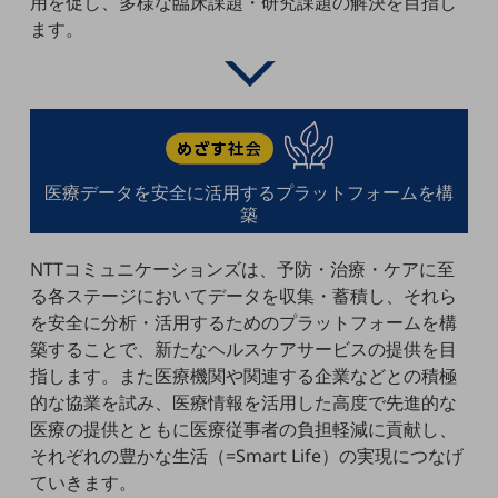
用を促し、多様な臨床課題・研究課題の解決を目指し
教育
ます。
モビリティ
製造・建設業
小売業
キーワードで探す
モバイルTOP
医療データを安全に活用するプラットフォームを構
築
法人向けスマホ・携帯に関する、
おすすめの機種、料金やサービスをご紹介
製品
NTTコミュニケーションズは、予防・治療・ケアに至
製品TOP
る各ステージにおいてデータを収集・蓄積し、それら
を安全に分析・活用するためのプラットフォームを構
ビジネス向けスマートフォン
築することで、新たなヘルスケアサービスの提供を目
タフネススマートフォン
指します。また医療機関や関連する企業などとの積極
的な協業を試み、医療情報を活用した高度で先進的な
データ通信製品
医療の提供とともに医療従事者の負担軽減に貢献し、
ドコモケータイ
それぞれの豊かな生活（=Smart Life）の実現につなげ
ていきます。
5G対応ホームルーター