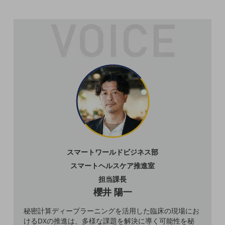
通信モジュール製品
衛星携帯電話
IOT完了済みメーカーブランド製品
料金
料金TOP
ドコモBiz データ無制限 ドコモ MAX ドコモ mini ドコモBiz かけ放題
ケータイプラン
5Gデータプラス
データプラス
スマートワールドビジネス部
スマートヘルスケア推進室
IoT向け回線料金
担当課長
home5Gプラン
櫻井 陽一
モバイルサービス
端末の一元管理
秘密計算ディープラーニングを活用した臨床の現場にお
けるDXの推進は、多様な課題を解決に導く可能性を秘