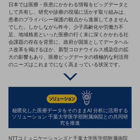
日本では医療・疾患にかかわる情報をビッグデータと
5G
して共有し、研究や診療の現場に活かす取り組みは、
IoT
患者のプライバシー保護の観点から進展してきません
でした。しかしながら昨今、少子高齢化や労働力不
AI
足、地域格差といった医療の行く末に深くかかわる社
データ利活用
会課題の存在を背景に、政府が国策としてデータヘル
ス改革を掲げるほか、新型コロナウイルス感染症の拡
運用管理
大の影響もあり、医療ビッグデータの積極的な利活用
業務支援・マーケティング
のニーズはこれまでになく高まっている状況です。
災害対策・BCP
課題・ニーズで探す
課題・ニーズで探すTOP
コミュニケーション・情報共有
マーケティング
秘匿化した医療データをそのままAI 分析に活用する
ソリューション 千葉大学医学部附属病院との共同研
業務効率化
究を推進
災害対策
NTTコミュニケーションズと千葉大学医学部附属病院