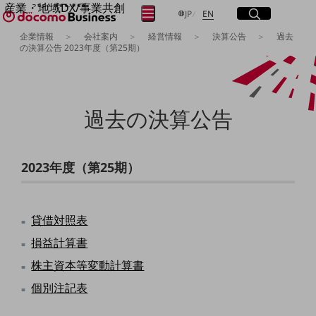
産業・地域DX/事業共創
サイト内検索
開く
日本語
English
メニュー
開く
JP
EN
OPEN HUB for Plural Futures
企業情報
会社案内
経営情報
決算公告
過去
自律・分散・協調型社会の実現を目指し、
の決算公告 2023年度（第25期）
フリーワードを入力して探す
「社会可能性」を探究・実装する事業共創エコシステムです。
OPEN HUB for Plural Futuresとは
イベント/ウェビナー
検索する
記事コンテンツ
過去の決算公告
プレイヤー(カタリスト/パートナー企業)
事例
Smart World
フリーワードでNTTドコモビジネスの
取り組みを検索
産業・地域DXプラットフォーマーとして
2023年度（第25期）
企業と地域が持続成長する社会を目指します
Smart City
Smart Education
Smart Healthcare
貸借対照表
Smart Industry
損益計算書
Smart Mobility
Smart Worksite
株主資本等変動計算書
生成AI(Generative AI)
地域の取り組み
個別注記表
地域社会を支える皆さまと地域課題の解決や