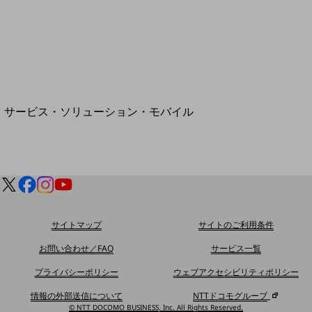
地域経済のさらなる活性化に取り組みます
自治体・地域社会との共創
LGPF(Local Government Platform)
別ウィンドウで開きます
サービス・ソリューション・モバイル
サービス・ソリューションTOP
DXに関する課題を解決する
サービス・ソリューションをご紹介
カテゴリーで探す
カテゴリーで探すTOP
ネットワーク・モバイル
サイトマップ
サイトのご利用条件
クラウド・データセンター
お問い合わせ／FAQ
サービス一覧
電話・映像コミュニケーション
プライバシーポリシー
ウェブアクセシビリティポリシー
セキュリティ
情報の外部送信について
NTTドコモグループ
© NTT DOCOMO BUSINESS, Inc. All Rights Reserved.