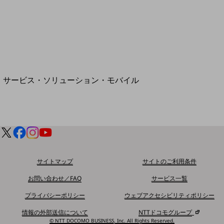
地域経済のさらなる活性化に取り組みます
自治体・地域社会との共創
LGPF(Local Government Platform)
別ウィンドウで開きます
サービス・ソリューション・モバイル
サービス・ソリューションTOP
DXに関する課題を解決する
サービス・ソリューションをご紹介
カテゴリーで探す
カテゴリーで探すTOP
ネットワーク・モバイル
サイトマップ
サイトのご利用条件
クラウド・データセンター
お問い合わせ／FAQ
サービス一覧
電話・映像コミュニケーション
プライバシーポリシー
ウェブアクセシビリティポリシー
セキュリティ
情報の外部送信について
NTTドコモグループ
© NTT DOCOMO BUSINESS, Inc. All Rights Reserved.