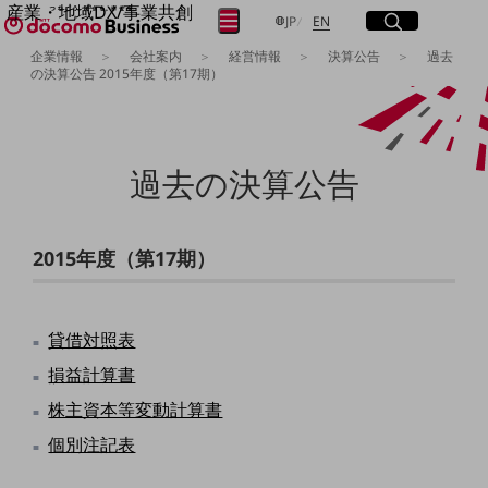
産業・地域DX/事業共創
サイト内検索
開く
日本語
English
メニュー
開く
JP
EN
OPEN HUB for Plural Futures
企業情報
会社案内
経営情報
決算公告
過去
自律・分散・協調型社会の実現を目指し、
の決算公告 2015年度（第17期）
フリーワードを入力して探す
「社会可能性」を探究・実装する事業共創エコシステムです。
OPEN HUB for Plural Futuresとは
イベント/ウェビナー
検索する
記事コンテンツ
過去の決算公告
プレイヤー(カタリスト/パートナー企業)
事例
Smart World
フリーワードでNTTドコモビジネスの
取り組みを検索
産業・地域DXプラットフォーマーとして
2015年度（第17期）
企業と地域が持続成長する社会を目指します
Smart City
Smart Education
Smart Healthcare
貸借対照表
Smart Industry
損益計算書
Smart Mobility
Smart Worksite
株主資本等変動計算書
生成AI(Generative AI)
地域の取り組み
個別注記表
地域社会を支える皆さまと地域課題の解決や