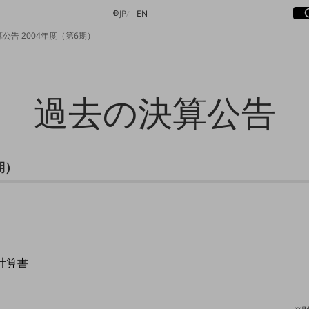
サ
開
日本語
English
JP
EN
公告 2004年度（第6期）
過去の決算公告
検索する
期）
計算書