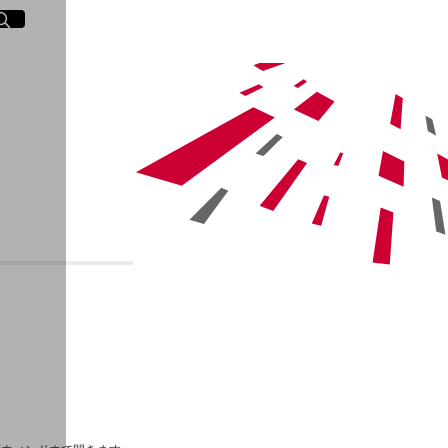
イト内検索
く