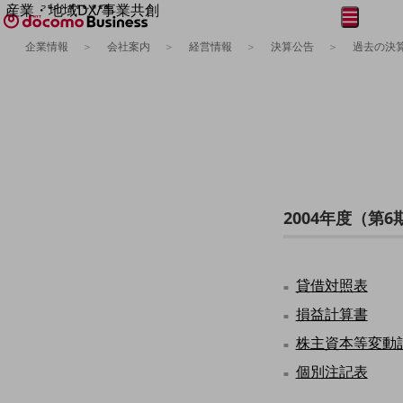
産業・地域DX/事業共創
メニュー
開く
OPEN HUB for Plural Futures
企業情報
会社案内
経営情報
決算公告
過去の決算
自律・分散・協調型社会の実現を目指し、
フリーワードを入力して探す
「社会可能性」を探究・実装する事業共創エコシステムです。
OPEN HUB for Plural Futuresとは
イベント/ウェビナー
記事コンテンツ
プレイヤー(カタリスト/パートナー企業)
事例
Smart World
フリーワードでNTTドコモビジネスの
取り組みを検索
産業・地域DXプラットフォーマーとして
2004年度（第6
企業と地域が持続成長する社会を目指します
Smart City
Smart Education
Smart Healthcare
貸借対照表
Smart Industry
Smart Mobility
損益計算書
Smart Worksite
株主資本等変動
生成AI(Generative AI)
地域の取り組み
個別注記表
地域社会を支える皆さまと地域課題の解決や