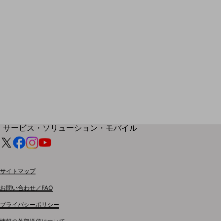
地域経済のさらなる活性化に取り組みます
自治体・地域社会との共創
LGPF(Local Government Platform)
別ウィンドウで開きます
サービス・ソリューション・モバイル
サービス・ソリューションTOP
DXに関する課題を解決する
サービス・ソリューションをご紹介
サイトマップ
カテゴリーで探す
カテゴリーで探すTOP
お問い合わせ／FAQ
ネットワーク・モバイル
プライバシーポリシー