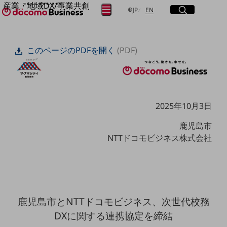
産業・地域DX/事業共創
サイト内検索
開く
日本語
English
メニュー
開く
JP
EN
OPEN HUB for Plural Futures
自律・分散・協調型社会の実現を目指し、
フリーワードを入力して探す
「社会可能性」を探究・実装する事業共創エコシステムです。
このページのPDFを開く
(PDF)
OPEN HUB for Plural Futuresとは
イベント/ウェビナー
検索する
記事コンテンツ
プレイヤー(カタリスト/パートナー企業)
事例
Smart World
2025年10月3日
フリーワードでNTTドコモビジネスの
取り組みを検索
産業・地域DXプラットフォーマーとして
鹿児島市
企業と地域が持続成長する社会を目指します
NTTドコモビジネス株式会社
Smart City
Smart Education
Smart Healthcare
Smart Industry
Smart Mobility
Smart Worksite
生成AI(Generative AI)
鹿児島市とNTTドコモビジネス、次世代校務
地域の取り組み
DXに関する連携協定を締結
地域社会を支える皆さまと地域課題の解決や