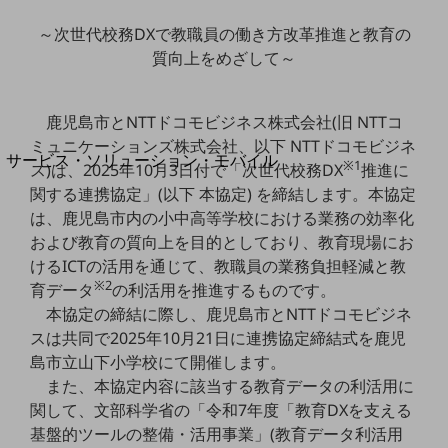
地域経済のさらなる活性化に取り組みます
自治体・地域社会との共創
～次世代校務DXで教職員の働き方改革推進と教育の
LGPF(Local Government Platform)
質向上をめざして～
別ウィンドウで開きます
鹿児島市とNTTドコモビジネス株式会社(旧 NTTコ
ミュニケーションズ株式会社、以下 NTTドコモビジネ
サービス・ソリューション・モバイル
※1
ス)は、2025年10月3日付で「次世代校務DX
推進に
サービス・ソリューションTOP
関する連携協定」(以下 本協定) を締結します。本協定
は、鹿児島市内の小中高等学校における業務の効率化
DXに関する課題を解決する
サービス・ソリューションをご紹介
および教育の質向上を目的としており、教育現場にお
カテゴリーで探す
けるICTの活用を通じて、教職員の業務負担軽減と教
カテゴリーで探すTOP
※2
育データ
の利活用を推進するものです。
本協定の締結に際し、鹿児島市とNTTドコモビジネ
ネットワーク・モバイル
スは共同で2025年10月21日に連携協定締結式を鹿児
クラウド・データセンター
島市立山下小学校にて開催します。
また、本協定内容に該当する教育データの利活用に
電話・映像コミュニケーション
関して、文部科学省の「令和7年度「教育DXを支える
セキュリティ
基盤的ツールの整備・活用事業」(教育データ利活用