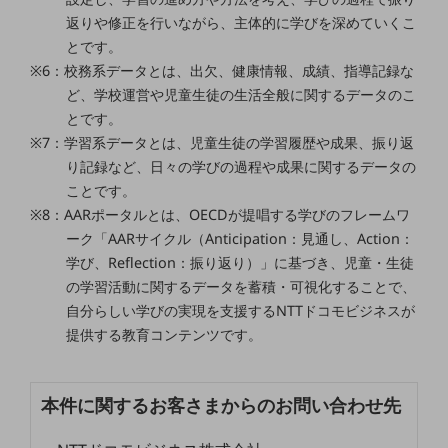
ビジネスお役立ち情報
返りや修正を行いながら、主体的に学びを深めていくこ
旬な話題やお役立ち資料などDXの課題を
とです。
解決するヒントをお届けする記事サイト
※6：校務系データとは、出欠、健康情報、成績、指導記録な
新着記事
ど、学校運営や児童生徒の生活全般に関するデータのこ
お役立ち資料ダウンロード
トレンド記事特集
とです。
IT用語集
※7：学習系データとは、児童生徒の学習履歴や成果、振り返
中堅中小企業向け
り記録など、日々の学びの過程や成果に関するデータの
サービス・ソリューション
ことです。
課題やニーズに合ったサービスをご紹介し、
※8：AARポータルとは、OECDが提唱する学びのフレームワ
中堅中小企業のビジネスをサポート！
ーク「AARサイクル（Anticipation：見通し、Action：
お悩みから見つける
学び、Reflection：振り返り）」に基づき、児童・生徒
お悩みから見つけるTOP
の学習活動に関するデータを蓄積・可視化することで、
ネットワーク
自分らしい学びの実現を支援するNTTドコモビジネスが
提供する教育コンテンツです。
モバイル・音声
バックオフィス
本件に関するお客さまからのお問い合わせ先
リモート・ハイブリッドワーク