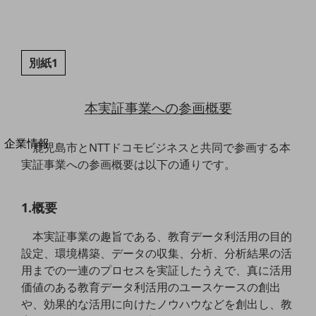
法人向けモバイルトップ
はじめての方へ
サービス・商品を探す
新規会員登録/ログインはこちら
別紙1
100回線以上のお問い合わせ・お見積りはこちら
本実証事業への参画概要
別ウィンドウで開きます
企業情報
鹿児島市とNTTドコモビジネスと共同で参画する本
企業情報TOP
実証事業への参画概要は以下の通りです。
会社案内
会社案内TOP
1.概要
組織
本実証事業の趣旨である、教育データ利活用の目的
沿革
設定、環境構築、データの収集、分析、分析結果の活
社長からのご挨拶
用までの一連のプロセスを実証したうえで、真に活用
価値のある教育データ利活用のユースケースの創出
事業拠点
や、効果的な活用に向けたノウハウなどを創出し、教