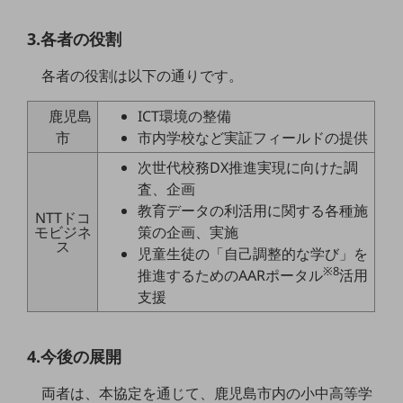
教育
3.各者の役割
モビリティ
各者の役割は以下の通りです。
製造・建設業
小売業
鹿児島
ICT環境の整備
キーワードで探す
市
市内学校など実証フィールドの提供
モバイルTOP
次世代校務DX推進実現に向けた調
法人向けスマホ・携帯に関する、
査、企画
おすすめの機種、料金やサービスをご紹介
教育データの利活用に関する各種施
製品
NTTドコ
モビジネ
策の企画、実施
製品TOP
ス
児童生徒の「自己調整的な学び」を
ビジネス向けスマートフォン
※8
推進するためのAARポータル
活用
支援
タフネススマートフォン
データ通信製品
4.今後の展開
ドコモケータイ
両者は、本協定を通じて、鹿児島市内の小中高等学
5G対応ホームルーター