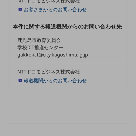
NTTドコモビジネス株式会社
セキュリティ
お客さまからのお問い合わせ
その他のお悩みはこちら
業界から見つける
本件に関する報道機関からのお問い合わせ先
業界から見つけるTOP
製造業
鹿児島市教育委員会
学校ICT推進センター
小売・卸売業
gakko-ict@city.kagoshima.lg.jp
運輸業
NTTドコモビジネス株式会社
建設業
報道機関からのお問い合わせ
地域産業
その他の業界はこちら
ゲーム感覚で見つける
ビジネスお悩み診断
NTTドコモビジネス
オンラインショップ
モバイル・ICTサービスをオンラインで
相談・申し込みができるバーチャルショップ