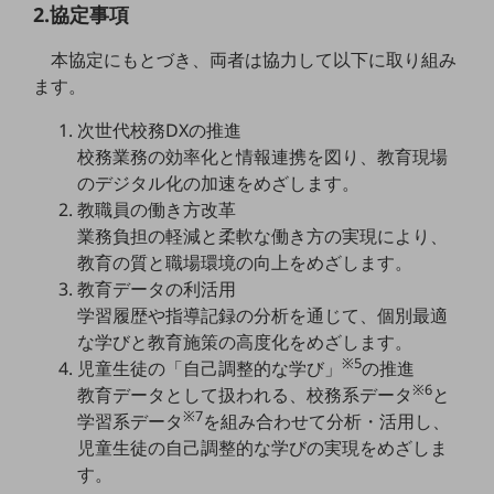
2.協定事項
職場環境整備
地域共創・地方創生
本協定にもとづき、両者は協力して以下に取り組み
ます。
セキュリティ対策
次世代校務DXの推進
遠隔監視
校務業務の効率化と情報連携を図り、教育現場
顧客体験（CX）改善
のデジタル化の加速をめざします。
教職員の働き方改革
自動化・省電化
業務負担の軽減と柔軟な働き方の実現により、
教育の質と職場環境の向上をめざします。
人材不足解消
業種・業態で探す
教育データの利活用
業種・業態で探すTOP
学習履歴や指導記録の分析を通じて、個別最適
な学びと教育施策の高度化をめざします。
自治体
※5
児童生徒の「自己調整的な学び」
の推進
一次産業
※6
教育データとして扱われる、校務系データ
と
※7
学習系データ
を組み合わせて分析・活用し、
医療・介護
児童生徒の自己調整的な学びの実現をめざしま
観光
す。