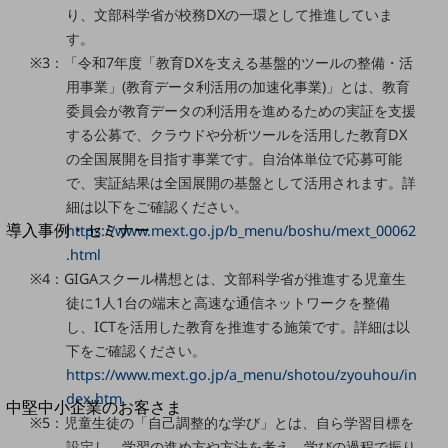
セキュリティ
り、文部科学省が校務DXの一環として推進していま
す。
運用保守・故障紛失サポート
※3：「令和7年度「教育DXを支える基盤的ツールの整備・活
回線・ネットワーク
用事業」(教育データ利活用の加速化事業)」とは、教育
お手続き
委員会が教育データの利活用を進めるための実証を支援
する公募で、クラウドや分析ツールを活用した教育DX
の全国展開を目指す事業です。自治体単位で応募可能
で、実証結果は全国展開の基盤として活用されます。詳
別ウィンドウで開きます
細は以下をご確認ください。
サービスをご利用中のお客さま
導入事例・セミナー
https://www.mext.go.jp/b_menu/boshu/mext_00062
導入事例TOP
.html
※4：GIGAスクール構想とは、文部科学省が推進する児童生
最新の導入事例や注目の導入事例をご紹介します
徒に1人1台の端末と高速な通信ネットワークを整備
セミナー
し、ICTを活用した教育を推進する施策です。詳細は以
開催・出展する各種セミナー、イベント情報をご紹介します
下をご確認ください。
https://www.mext.go.jp/a_menu/shotou/zyouhou/in
dex.htm
別ウィンドウで開きます
中堅中小企業のお客さま
※5：児童生徒の「自己調整的な学び」とは、自ら学習目標を
NTTドコモビジネスウォッチ
設定し、学習の進め方や方法を考え、学びの過程で振り