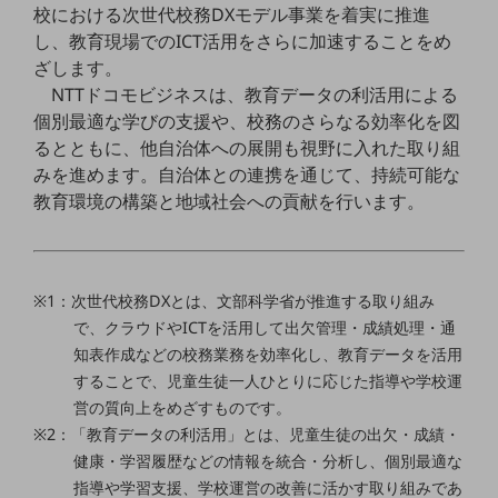
校における次世代校務DXモデル事業を着実に推進
通信モジュール製品
し、教育現場でのICT活用をさらに加速することをめ
ざします。
衛星携帯電話
NTTドコモビジネスは、教育データの利活用による
個別最適な学びの支援や、校務のさらなる効率化を図
IOT完了済みメーカーブランド製品
料金
るとともに、他自治体への展開も視野に入れた取り組
料金TOP
みを進めます。自治体との連携を通じて、持続可能な
教育環境の構築と地域社会への貢献を行います。
ドコモBiz データ無制限 ドコモ MAX ドコモ mini ドコモBiz かけ放題
ケータイプラン
5Gデータプラス
※1：次世代校務DXとは、文部科学省が推進する取り組み
で、クラウドやICTを活用して出欠管理・成績処理・通
データプラス
知表作成などの校務業務を効率化し、教育データを活用
IoT向け回線料金
することで、児童生徒一人ひとりに応じた指導や学校運
営の質向上をめざすものです。
home5Gプラン
※2：「教育データの利活用」とは、児童生徒の出欠・成績・
モバイルサービス
端末の一元管理
健康・学習履歴などの情報を統合・分析し、個別最適な
指導や学習支援、学校運営の改善に活かす取り組みであ