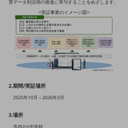
育データ利活用の推進に寄与することをめざします。
グループ会社
<実証事業のイメージ図>
会社案内パンフレット
ニュースルーム
ニュースルームTOP
ニュースリリース
地域からの発表
重要なお知らせ
お知らせ
社外からの評価実績
サステナビリティ
2.期間/実証場所
サステナビリティTOP
2025年10月～2026年3月
NTTドコモビジネスグループのサステナビリティ
サステナビリティ基本方針
3.場所
サステナビリティレポート
市内2小中学校