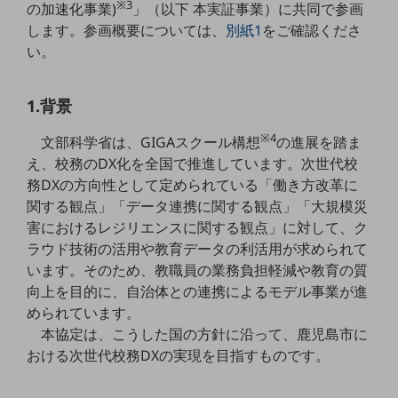
※3
の加速化事業)
」（以下 本実証事業）に共同で参画
5G
します。参画概要については、
別紙1
をご確認くださ
IoT
い。
AI
1.背景
データ利活用
※4
文部科学省は、GIGAスクール構想
の進展を踏ま
運用管理
え、校務のDX化を全国で推進しています。次世代校
業務支援・マーケティング
務DXの方向性として定められている「働き方改革に
関する観点」「データ連携に関する観点」「大規模災
災害対策・BCP
害におけるレジリエンスに関する観点」に対して、ク
課題・ニーズで探す
課題・ニーズで探すTOP
ラウド技術の活用や教育データの利活用が求められて
います。そのため、教職員の業務負担軽減や教育の質
コミュニケーション・情報共有
向上を目的に、自治体との連携によるモデル事業が進
められています。
マーケティング
本協定は、こうした国の方針に沿って、鹿児島市に
業務効率化
おける次世代校務DXの実現を目指すものです。
災害対策