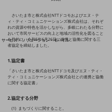
地域経済のさらなる活性化に取り組みます
自治体・地域社会との共創
LGPF(Local Government Platform)
さいたま市と株式会社NTTドコモおよびエヌ・テ
ィ・ティ・コミュニケーションズ株式会社は、それぞ
別ウィンドウで開きます
れの資源や特色を活かしながら、多岐にわたる分野に
おいて市民サービスの向上と地域の活性化を図ること
を目的に、令和5年6月26日に連携と協働に関する三
サービス・ソリューション・モバイル
者協定を締結しました。
サービス・ソリューションTOP
DXに関する課題を解決する
サービス・ソリューションをご紹介
1.協定書
カテゴリーで探す
カテゴリーで探すTOP
「さいたま市と株式会社NTTドコモ及びエヌ・ティ・
ティ・コミュニケーションズ株式会社との連携と協働
ネットワーク・モバイル
に関する協定書」
クラウド・データセンター
電話・映像コミュニケーション
2.協定する分野
セキュリティ
(1) まちづくりに関すること。