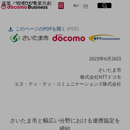
産業・地域DX/事業共創
サイト内検索
開く
日本語
English
メニュー
開く
JP
EN
OPEN HUB for Plural Futures
自律・分散・協調型社会の実現を目指し、
フリーワードを入力して探す
「社会可能性」を探究・実装する事業共創エコシステムです。
このページのPDFを開く
(PDF)
OPEN HUB for Plural Futuresとは
イベント/ウェビナー
検索する
記事コンテンツ
プレイヤー(カタリスト/パートナー企業)
事例
Smart World
2023年6月26日
フリーワードでNTTドコモビジネスの
取り組みを検索
産業・地域DXプラットフォーマーとして
さいたま市
企業と地域が持続成長する社会を目指します
株式会社NTTドコモ
Smart City
エヌ・ティ・ティ・コミュニケーションズ株式会社
Smart Education
Smart Healthcare
Smart Industry
Smart Mobility
Smart Worksite
生成AI(Generative AI)
地域の取り組み
さいたま市と幅広い分野における連携協定を
地域社会を支える皆さまと地域課題の解決や
締結