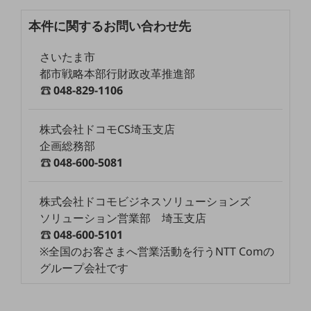
教育
本件に関するお問い合わせ先
モビリティ
さいたま市
製造・建設業
都市戦略本部行財政改革推進部
小売業
048-829-1106
キーワードで探す
モバイルTOP
株式会社ドコモCS埼玉支店
法人向けスマホ・携帯に関する、
企画総務部
おすすめの機種、料金やサービスをご紹介
048-600-5081
製品
製品TOP
株式会社ドコモビジネスソリューションズ
ビジネス向けスマートフォン
ソリューション営業部 埼玉支店
タフネススマートフォン
048-600-5101
※全国のお客さまへ営業活動を行うNTT Comの
データ通信製品
グループ会社です
ドコモケータイ
5G対応ホームルーター