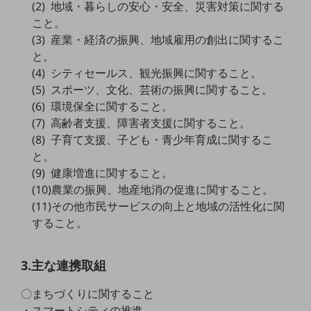
(2) 地域・暮らしの安心・安全、災害対策に関する
5G
こと。
IoT
(3) 産業・経済の振興、地域雇用の創出に関するこ
と。
AI
(4) シティセールス、観光振興に関すること。
データ利活用
(5) スポーツ、文化、芸術の振興に関すること。
(6) 環境保全に関すること。
運用管理
(7) 高齢者支援、障害者支援に関すること。
業務支援・マーケティング
(8) 子育て支援、子ども・青少年育成に関するこ
と。
災害対策・BCP
(9) 健康増進に関すること。
課題・ニーズで探す
(10)農業の振興、地産地消の促進に関すること。
課題・ニーズで探すTOP
(11)その他市民サービスの向上と地域の活性化に関
コミュニケーション・情報共有
すること。
マーケティング
3.主な連携取組
業務効率化
〇まちづくりに関すること
災害対策
・スマートシティの推進