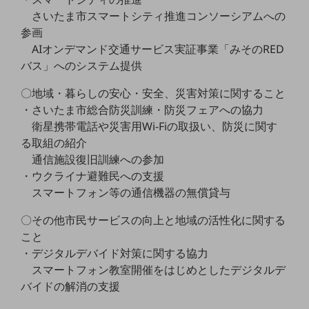
職場環境整備
さいたま市スマートシティ推進コンソーシアムへの
参画
地域共創・地方創生
AIオンデマンド交通サービス実証事業「みそのRED
セキュリティ対策
バス」へのシステム提供
遠隔監視
〇地域・暮らしの安心・安全、災害対策に関すること
・さいたま市総合防災訓練・防災フェアへの協力
顧客体験（CX）改善
衛星携帯電話や災害用Wi-Fiの取扱い、防災に関す
自動化・省電化
る取組の紹介
通信施設復旧訓練への参加
人材不足解消
・ウクライナ避難民への支援
業種・業態で探す
業種・業態で探すTOP
スマートフォン等の通信機器の無償貸与
自治体
〇その他市民サービスの向上と地域の活性化に関する
こと
一次産業
・デジタルデバイド対策に関する協力
医療・介護
スマートフォン教室開催をはじめとしたデジタルデ
バイドの解消の支援
観光