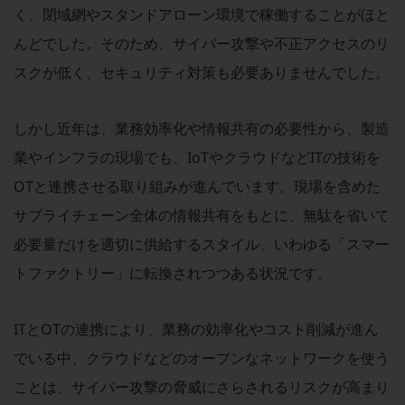
ビジネスお役立ち情報
く、閉域網やスタンドアローン環境で稼働することがほと
旬な話題やお役立ち資料などDXの課題を
んどでした。そのため、サイバー攻撃や不正アクセスのリ
解決するヒントをお届けする記事サイト
新着記事
スクが低く、セキュリティ対策も必要ありませんでした。
お役立ち資料ダウンロード
トレンド記事特集
IT用語集
しかし近年は、業務効率化や情報共有の必要性から、製造
中堅中小企業向け
業やインフラの現場でも、IoTやクラウドなどITの技術を
サービス・ソリューション
OTと連携させる取り組みが進んでいます。現場を含めた
課題やニーズに合ったサービスをご紹介し、
中堅中小企業のビジネスをサポート！
サプライチェーン全体の情報共有をもとに、無駄を省いて
お悩みから見つける
必要量だけを適切に供給するスタイル、いわゆる「スマー
お悩みから見つけるTOP
トファクトリー」に転換されつつある状況です。
ネットワーク
モバイル・音声
ITとOTの連携により、業務の効率化やコスト削減が進ん
バックオフィス
でいる中、クラウドなどのオープンなネットワークを使う
リモート・ハイブリッドワーク
ことは、サイバー攻撃の脅威にさらされるリスクが高まり