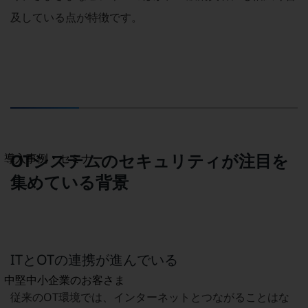
セキュリティ
及している点が特徴です。
運用保守・故障紛失サポート
回線・ネットワーク
お手続き
別ウィンドウで開きます
サービスをご利用中のお客さま
OTシステムのセキュリティが注目を
導入事例・セミナー
導入事例TOP
集めている背景
最新の導入事例や注目の導入事例をご紹介します
セミナー
開催・出展する各種セミナー、イベント情報をご紹介します
ITとOTの連携が進んでいる
別ウィンドウで開きます
中堅中小企業のお客さま
NTTドコモビジネスウォッチ
従来のOT環境では、インターネットとつながることはな