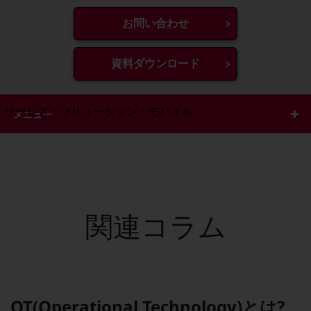
地域経済のさらなる活性化に取り組みます
自治体・地域社会との共創
お問い合わせ
LGPF(Local Government Platform)
資料ダウンロード
別ウィンドウで開きます
サービス・ソリューション・モバイル
メニュー
サービス・ソリューションTOP
DXに関する課題を解決する
サービス・ソリューションをご紹介
カテゴリーで探す
カテゴリーで探すTOP
関連コラム
ネットワーク・モバイル
クラウド・データセンター
電話・映像コミュニケーション
セキュリティ
OT(Operational Technology)とは?