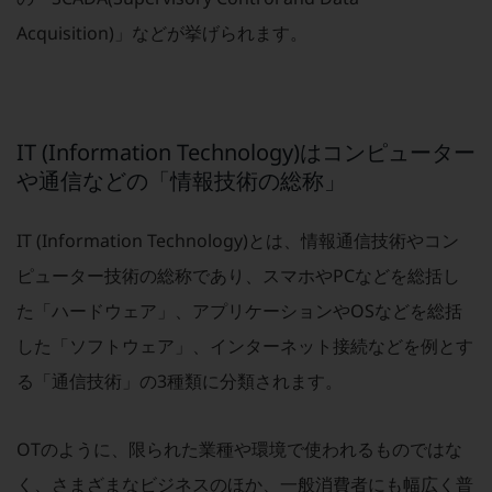
Acquisition)」などが挙げられます。
通信モジュール製品
衛星携帯電話
IOT完了済みメーカーブランド製品
料金
IT (Information Technology)はコンピューター
料金TOP
や通信などの「情報技術の総称」
ドコモBiz データ無制限 ドコモ MAX ドコモ mini ドコモBiz かけ放題
IT (Information Technology)とは、情報通信技術やコン
ケータイプラン
ピューター技術の総称であり、スマホやPCなどを総括し
5Gデータプラス
た「ハードウェア」、アプリケーションやOSなどを総括
データプラス
した「ソフトウェア」、インターネット接続などを例とす
IoT向け回線料金
る「通信技術」の3種類に分類されます。
home5Gプラン
モバイルサービス
OTのように、限られた業種や環境で使われるものではな
端末の一元管理
く、さまざまなビジネスのほか、一般消費者にも幅広く普