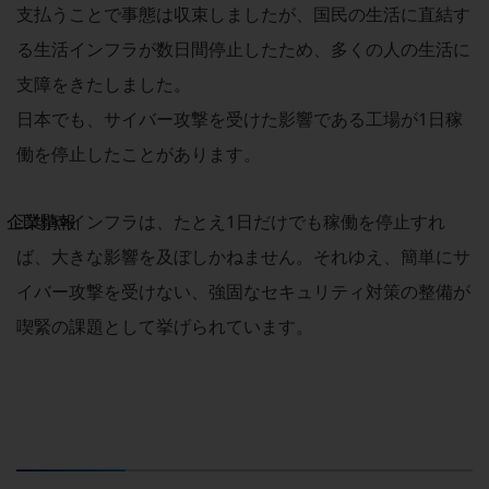
支払うことで事態は収束しましたが、国民の生活に直結す
法人向けモバイルトップ
はじめての方へ
る生活インフラが数日間停止したため、多くの人の生活に
サービス・商品を探す
新規会員登録/ログインはこちら
支障をきたしました。
100回線以上のお問い合わせ・お見積りはこちら
日本でも、サイバー攻撃を受けた影響である工場が1日稼
働を停止したことがあります。
別ウィンドウで開きます
工場やインフラは、たとえ1日だけでも稼働を停止すれ
企業情報
企業情報TOP
ば、大きな影響を及ぼしかねません。それゆえ、簡単にサ
会社案内
イバー攻撃を受けない、強固なセキュリティ対策の整備が
会社案内TOP
喫緊の課題として挙げられています。
組織
沿革
社長からのご挨拶
事業拠点