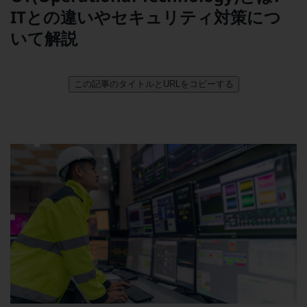
5G
ITとの違いやセキュリティ対策につ
いて解説
IoT
AI
この記事のタイトルとURLをコピーする
データ利活用
運用管理
業務支援・マーケティング
災害対策・BCP
課題・ニーズで探す
課題・ニーズで探すTOP
コミュニケーション・情報共有
マーケティング
業務効率化
災害対策