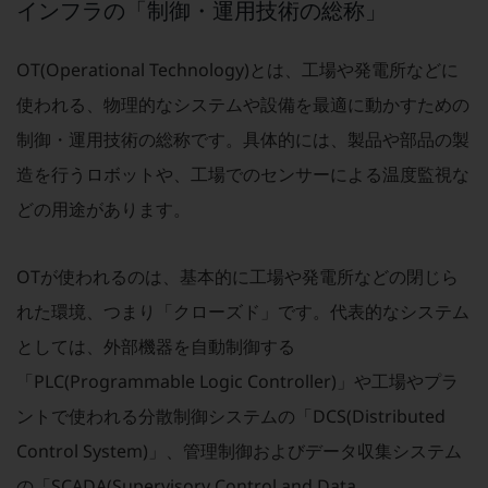
インフラの「制御・運用技術の総称」
教育
モビリティ
OT(Operational Technology)とは、工場や発電所などに
製造・建設業
使われる、物理的なシステムや設備を最適に動かすための
小売業
制御・運用技術の総称です。具体的には、製品や部品の製
キーワードで探す
造を行うロボットや、工場でのセンサーによる温度監視な
モバイルTOP
どの用途があります。
法人向けスマホ・携帯に関する、
おすすめの機種、料金やサービスをご紹介
製品
OTが使われるのは、基本的に工場や発電所などの閉じら
製品TOP
れた環境、つまり「クローズド」です。代表的なシステム
ビジネス向けスマートフォン
としては、外部機器を自動制御する
タフネススマートフォン
「PLC(Programmable Logic Controller)」や工場やプラ
データ通信製品
ントで使われる分散制御システムの「DCS(Distributed
ドコモケータイ
Control System)」、管理制御およびデータ収集システム
の「SCADA(Supervisory Control and Data
5G対応ホームルーター