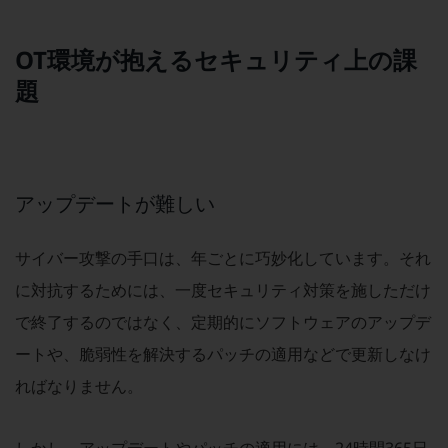
グループ会社
会社案内パンフレット
OT環境が抱えるセキュリティ上の課
ニュースルーム
題
ニュースルームTOP
ニュースリリース
地域からの発表
重要なお知らせ
アップデートが難しい
お知らせ
サイバー攻撃の手口は、年ごとに巧妙化しています。それ
社外からの評価実績
に対抗するためには、一度セキュリティ対策を施しただけ
サステナビリティ
サステナビリティTOP
で終了するのではなく、定期的にソフトウェアのアップデ
NTTドコモビジネスグループのサステナビリティ
ートや、脆弱性を解決するパッチの適用などで更新しなけ
サステナビリティ基本方針
ればなりません。
サステナビリティレポート