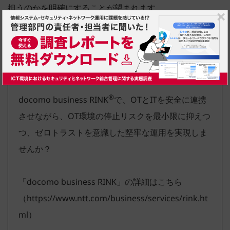
担うのかを明確にすることが望まれます。
【OTとITを安全に連携するなら、ネットワーク＆セ
キュリティを一体強化！】
®
docomo business RINK
で、OTとITを安全に連携
させながら、OT環境の停止リスクを最小限に抑えつ
つ、ゼロトラストを意識した堅牢な運用を実現しま
せんか？
「docomo business RINK」の詳細はこちら
（
https://www.ntt.com/business/services/rink.ht
ml
）