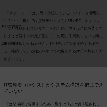
OTネットワークは、元々接続しているデバイスを管理し
料金分析(ご利用料金管理サービス)
にくい上、最近では接続デバイスもUSBやPC、タブレッ
Web明細(My docomo)
個人のお客さま
トなど多様化しています。そのため、ウイルスに感染して
NTTドコモ
しまうと端末の特定が難しく、対応に手間取っている間に
OCNなど
被害が拡大しかねません。外部デバイスを接続する場合
工事・故障情報
お客さまサポートサイト
は、接続している端末をすべて把握できる対策を施した方
SDPFナレッジセンター
がよいです。
NTTドコモ 通信障害情報
IT管理者（情シス）がシステム構築を把握でき
ていない
OTは閉域網で稼働するため、従来はITとは切り離されて