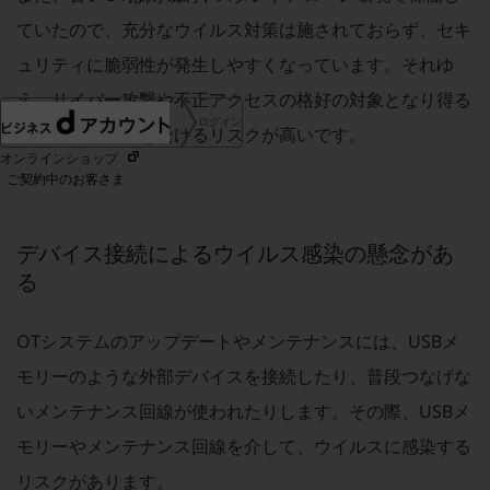
協賛
ていたので、充分なウイルス対策は施されておらず、セキ
NTTドコモグループ
ュリティに脆弱性が発生しやすくなっています。それゆ
え、サイバー攻撃や不正アクセスの格好の対象となり得る
ログイン
ことから、被害を受けるリスクが高いです。
オンラインショップ
ご契約中のお客さま
サービス別サポート情報
デバイス接続によるウイルス感染の懸念があ
る
OTシステムのアップデートやメンテナンスには、USBメ
ご契約中サービスの一元管理
モリーのような外部デバイスを接続したり、普段つなげな
いメンテナンス回線が使われたりします。その際、USBメ
モリーやメンテナンス回線を介して、ウイルスに感染する
Web明細(ビリングステーション)
リスクがあります。