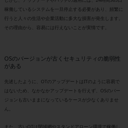
しかし、アップデートやパッチの適用には、24時間365日
ダイバーシティ
経営情報
稼働しているシステムを一旦停止する必要があり、頻繁に
経営情報TOP
行うと人々の生活や企業活動に多大な損害が発生します。
業績
その理由から、容易には行えないことが実情です。
決算公告
電子公告
基礎的電気通信役務損益明細表
OSのバージョンが古くセキュリティの脆弱性
採用情報
がある
採用情報TOP
新卒採用
先述したように、OTのアップデートはITのように容易で
経験者採用
はないため、なかなかアップデートを行えず、OSのバー
ジョンも古いままになっているケースが少なくありませ
障がい者採用
ん。
人材育成制度
広告・協賛
広告
また、古いOTは閉域網やスタンドアローン環境で稼働し