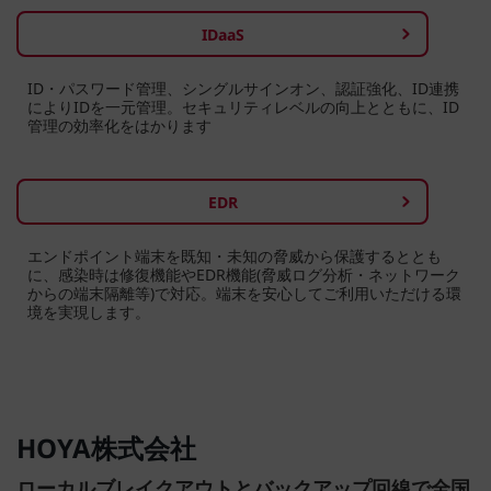
IDaaS
ID・パスワード管理、シングルサインオン、認証強化、ID連携
によりIDを一元管理。セキュリティレベルの向上とともに、ID
管理の効率化をはかります
EDR
エンドポイント端末を既知・未知の脅威から保護するととも
に、感染時は修復機能やEDR機能(脅威ログ分析・ネットワーク
からの端末隔離等)で対応。端末を安心してご利用いただける環
境を実現します。
HOYA株式会社
ローカルブレイクアウトとバックアップ回線で全国