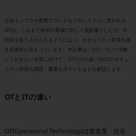
職場環境整備
地域共創・地方創生
社会インフラや産業プラントなどのシステムに使われる
セキュリティ対策
OTは、これまで外部の脅威に対して無防備でしたが、IT
遠隔監視
技術を取り入れられるようになり、セキュリティ対策を施
す必要性が高まっています。本記事は、OTについて理解
顧客体験（CX）改善
しておきたい企業に向けて、OTとITの違いやOTのセキュ
自動化・省電化
リティ対策の課題・重要なポイントなどを解説します。
人材不足解消
業種・業態で探す
業種・業態で探すTOP
OTとITの違い
自治体
一次産業
医療・介護
観光
OT(Operational Technology)は製造業・社会