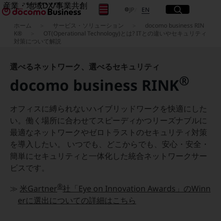
産業・地域DX/事業共創
サイト内検索
開く
日本語
English
メニュー
開く
JP
EN
OPEN HUB for Plural Futures
ホーム
サービス・ソリューション
docomo business RIN
自律・分散・協調型社会の実現を目指し、
K®
OT(Operational Technology)とは? ITとの違いやセキュリティ
対策について解説
フリーワードを入力して探す
「社会可能性」を探究・実装する事業共創エコシステムです。
OPEN HUB for Plural Futuresとは
イベント/ウェビナー
選べるネットワーク、選べるセキュリティ
検索する
記事コンテンツ
®
プレイヤー(カタリスト/パートナー企業)
docomo business RINK
事例
Smart World
フリーワードでNTTドコモビジネスの
オフィスに縛られないハイブリッドワークを快適にした
取り組みを検索
産業・地域DXプラットフォーマーとして
い。働く場所に合わせてスピーディかつリーズナブルに
企業と地域が持続成長する社会を目指します
最適なネットワークやゼロトラストのセキュリティ対策
Smart City
Smart Education
を導入したい。 いつでも、どこからでも、安心・安全・
Smart Healthcare
簡単にセキュリティと一体化した統合ネットワークサー
Smart Industry
ビスです。
Smart Mobility
Smart Worksite
®
生成AI(Generative AI)
≫
米Gartner
社「Eye on Innovation Awards」の
Winn
地域の取り組み
erに選出についての詳細はこちら
地域社会を支える皆さまと地域課題の解決や