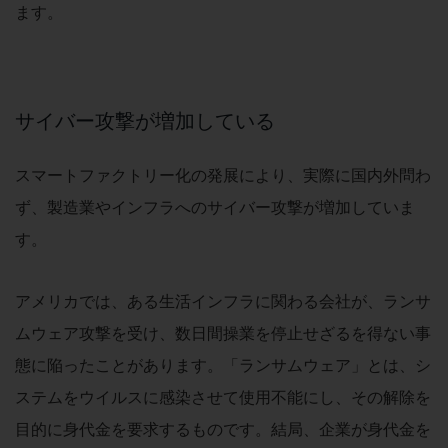
セキュリティ
ます。
その他のお悩みはこちら
業界から見つける
業界から見つけるTOP
サイバー攻撃が増加している
製造業
小売・卸売業
スマートファクトリー化の発展により、実際に国内外問わ
運輸業
ず、製造業やインフラへのサイバー攻撃が増加していま
建設業
す。
地域産業
アメリカでは、ある生活インフラに関わる会社が、ランサ
その他の業界はこちら
ゲーム感覚で見つける
ムウェア攻撃を受け、数日間操業を停止せざるを得ない事
ビジネスお悩み診断
態に陥ったことがあります。「ランサムウェア」とは、シ
NTTドコモビジネス
オンラインショップ
ステムをウイルスに感染させて使用不能にし、その解除を
モバイル・ICTサービスをオンラインで
目的に身代金を要求するものです。結局、企業が身代金を
相談・申し込みができるバーチャルショップ