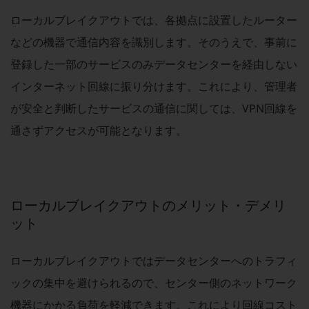
ローカルブレイクアウトでは、各拠点に設置したルーター
通信モジュール製品
などの機器で通信内容を識別します。そのうえで、事前に
衛星携帯電話
登録した一部のサービスのみデータセンターを経由しない
IOT完了済みメーカーブランド製品
インターネット回線に振り分けます。これにより、管理者
料金
料金TOP
が安全と判断したサービスの通信に関しては、VPN回線を
ドコモBiz データ無制限 ドコモ MAX ドコモ mini ドコモBiz かけ放題
通さずアクセスが可能となります。
ケータイプラン
5Gデータプラス
ローカルブレイクアウトのメリット・デメリ
データプラス
ット
IoT向け回線料金
home5Gプラン
ローカルブレイクアウトではデータセンターへのトラフィ
モバイルサービス
ックの集中を避けられるので、センター側のネットワーク
端末の一元管理
機器にかかる負荷を軽減できます。これにより回線コスト