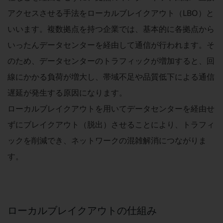
教育
アクセスさせる手法をローカルブレイクアウト（LBO）と
モビリティ
いいます。複数拠点を持つ企業では、基本的に各拠点から
製造・建設業
いったんデータセンターを経由して通信が行われます。そ
のため、データセンターのトラフィックが増加すると、回
小売業
キーワードで探す
線にかかる負荷が増大し、帯域不足や品質低下による通信
モバイルTOP
遅延が発生する原因になります。
法人向けスマホ・携帯に関する、
ローカルブレイクアウトを用いてデータセンターを経由せ
おすすめの機種、料金やサービスをご紹介
製品
ずにブレイクアウト（脱出）させることにより、トラフィ
製品TOP
ックを削減でき、ネットワークの混雑解消につながりま
ビジネス向けスマートフォン
す。
タフネススマートフォン
データ通信製品
ドコモケータイ
ローカルブレイクアウトの仕組み
5G対応ホームルーター