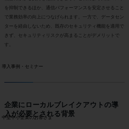
セキュリティ
を抑制できるほか、通信パフォーマンスを安定させること
運用保守・故障紛失サポート
で業務効率の向上につなげられます。一方で、データセン
回線・ネットワーク
ターを経由しないため、既存のセキュリティ機能を適用で
お手続き
きず、セキュリティリスクが高まることがデメリットで
す。
別ウィンドウで開きます
サービスをご利用中のお客さま
導入事例・セミナー
導入事例TOP
最新の導入事例や注目の導入事例をご紹介します
セミナー
開催・出展する各種セミナー、イベント情報をご紹介します
企業にローカルブレイクアウトの導
入が必要とされる背景
別ウィンドウで開きます
中堅中小企業のお客さま
NTTドコモビジネスウォッチ