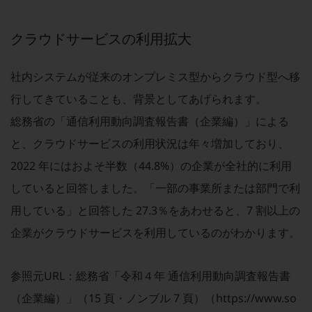
グループ会社
会社案内パンフレット
クラウドサービスの利用拡大
ニュースルーム
ニュースルームTOP
社内システムが従来のオンプレミス型からクラウド型へ移
ニュースリリース
行してきていることも、背景としてあげられます。
地域からの発表
総務省の「通信利用動向調査報告書（企業編）」による
重要なお知らせ
と、クラウドサービスの利用状況は年々増加しており、
お知らせ
2022 年にはおよそ半数（44.8%）の企業が全社的に利用
していると回答しました。「一部の事業所または部門で利
社外からの評価実績
サステナビリティ
用している」と回答した 27.3％をあわせると、7 割以上の
サステナビリティTOP
企業がクラウドサービスを利用しているのがわかります。
NTTドコモビジネスグループのサステナビリティ
サステナビリティ基本方針
参照元URL：総務省「令和４年 通信利用動向調査報告書
サステナビリティレポート
（企業編）」（15 頁・ノンブル 7 頁）（
https://www.so