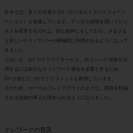
セキュリティ
昨今では、多くの企業が DX（デジタルトランスフォーメ
その他のお悩みはこちら
業界から見つける
ーション）を推進しています。デジタル技術を用いてビジ
業界から見つけるTOP
ネスを変革する DX は、国も後押しをしており、さまざま
製造業
な新しいテクノロジーが積極的に利用されるようになって
小売・卸売業
きました。
運輸業
とはいえ、IoT やクラウドサービス、AI といった技術を活
用するには膨大なネットワーク通信を必要とするため、
建設業
DX が進むにつれてトラフィックも急増しています。
地域産業
そのため、ローカルブレイクアウトのような、負荷を軽減
その他の業界はこちら
させる技術の導入が求められるようになりました。
ゲーム感覚で見つける
ビジネスお悩み診断
NTTドコモビジネス
オンラインショップ
モバイル・ICTサービスをオンラインで
テレワークの普及
相談・申し込みができるバーチャルショップ