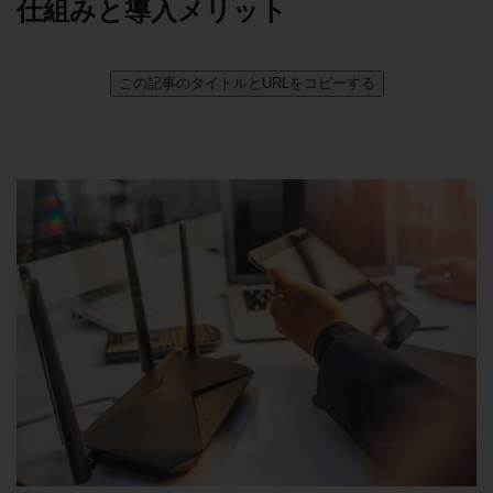
仕組みと導入メリット
5G
IoT
この記事のタイトルとURLをコピーする
AI
データ利活用
運用管理
業務支援・マーケティング
災害対策・BCP
課題・ニーズで探す
課題・ニーズで探すTOP
コミュニケーション・情報共有
マーケティング
業務効率化
災害対策