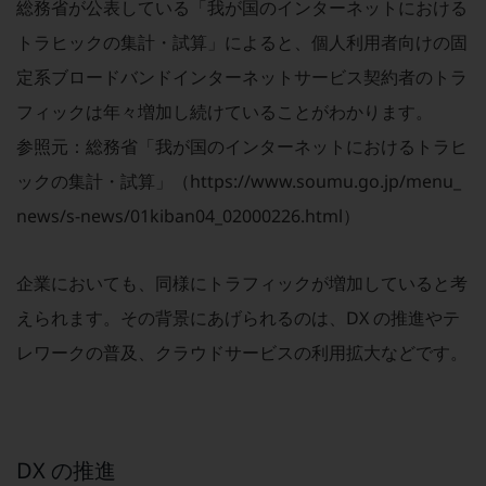
ビジネスお役立ち情報
総務省が公表している「我が国のインターネットにおける
トラヒックの集計・試算」によると、個人利用者向けの固
旬な話題やお役立ち資料などDXの課題を
解決するヒントをお届けする記事サイト
定系ブロードバンドインターネットサービス契約者のトラ
新着記事
お役立ち資料ダウンロード
フィックは年々増加し続けていることがわかります。
トレンド記事特集
IT用語集
参照元：総務省「我が国のインターネットにおけるトラヒ
中堅中小企業向け
ックの集計・試算」（
https://www.soumu.go.jp/menu_
サービス・ソリューション
news/s-news/01kiban04_02000226.html
）
課題やニーズに合ったサービスをご紹介し、
中堅中小企業のビジネスをサポート！
お悩みから見つける
企業においても、同様にトラフィックが増加していると考
お悩みから見つけるTOP
えられます。その背景にあげられるのは、DX の推進やテ
ネットワーク
レワークの普及、クラウドサービスの利用拡大などです。
モバイル・音声
バックオフィス
リモート・ハイブリッドワーク
DX の推進