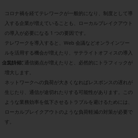
法人向けモバイルトップ
はじめての方へ
コロナ禍を経てテレワークが一般的になり、制度として導
サービス・商品を探す
新規会員登録/ログインはこちら
入する企業が増えていることも、ローカルブレイクアウト
100回線以上のお問い合わせ・お見積りはこちら
の導入が必要になる 1 つの要因です。
テレワークを導入すると、Web 会議などオンラインツー
ルを活用する機会が増えたり、サテライトオフィスの導入
別ウィンドウで開きます
によって通信拠点が増えたりと、必然的にトラフィックが
企業情報
企業情報TOP
増大します。
会社案内
ネットワークへの負荷が大きくなればレスポンスの遅れが
会社案内TOP
生じたり、通信が途切れたりする可能性があります。この
組織
ような業務効率を低下させるトラブルを避けるためには、
沿革
ローカルブレイクアウトのような負荷軽減の対策が必要で
社長からのご挨拶
す。
事業拠点