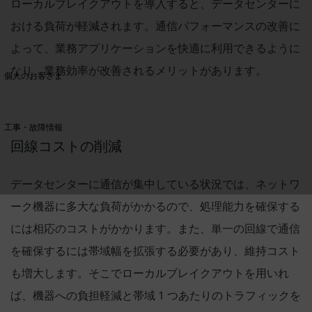
ローカルブレイクアウトを導入すると、データセンターに
おける負荷が軽減されます。通信パフォーマンスの改善に
料金分析(ご利用料金管理サービス)
よって、業務アプリケーションを快適に利用できるように
Web明細(My docomo)
なり、業務効率が改善されるメリットがあります。
個人のお客さま
NTTドコモ
OCNなど
工事・故障情報
お客さまサポートサイト
回線コストの削減
SDPFナレッジセンター
データセンターに通信が集中している状況では、ネットワ
NTTドコモ 通信障害情報
ーク機器に多大な負荷がかかるので、処理能力を確保する
には相応のコストがかかります。また、単一の回線で通信
を確保するには帯域幅を拡張する必要があり、維持コスト
も増大します。そこでローカルブレイクアウトを用いれ
ば、機器への負担軽減と帯域 1 つあたりのトラフィックを