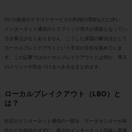
職場環境整備
地域共創・地方創生
DX の推進やクラウドサービスの利用の増加などに伴い、
セキュリティ対策
インターネット通信のトラフィック増大が課題となってい
遠隔監視
る企業は少なくありません。こうした課題の解決法として
ローカルブレイクアウトという手法が注目を集めていま
顧客体験（CX）改善
す。この記事ではローカルブレイクアウトとは何か、導入
自動化・省電化
のメリットや気をつけるべき点をまとめます。
人材不足解消
業種・業態で探す
業種・業態で探すTOP
ローカルブレイクアウト（LBO）と
自治体
は？
一次産業
医療・介護
特定のインターネット通信の一部を、データセンターや本
観光
社などを経由させずに、拠点のインターネット回線へ直接