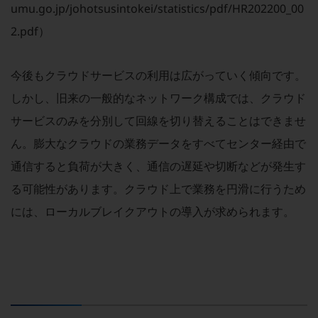
ダイバーシティ
umu.go.jp/johotsusintokei/statistics/pdf/HR202200_00
経営情報
2.pdf
）
経営情報TOP
業績
今後もクラウドサービスの利用は広がっていく傾向です。
決算公告
しかし、旧来の一般的なネットワーク構成では、クラウド
電子公告
サービスのみを分別して回線を切り替えることはできませ
基礎的電気通信役務損益明細表
ん。膨大なクラウドの業務データをすべてセンター経由で
採用情報
通信すると負荷が大きく、通信の遅延や切断などが発生す
採用情報TOP
る可能性があります。クラウド上で業務を円滑に行うため
新卒採用
には、ローカルブレイクアウトの導入が求められます。
経験者採用
障がい者採用
人材育成制度
広告・協賛
広告