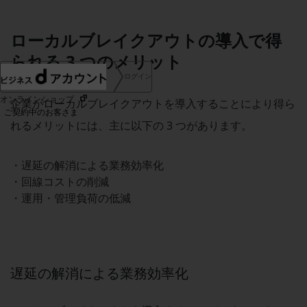
協賛
NTTドコモグループ
ローカルブレイクアウトの導入で得
られる 3 つのメリット
ログイン
オンラインショップ
企業がローカルブレイクアウトを導入することにより得ら
ご契約中のお客さま
れるメリットには、主に以下の 3 つがあります。
サービス別サポート情報
・遅延の解消による業務効率化
・回線コストの削減
・運用・管理負荷の低減
ご契約中サービスの一元管理
遅延の解消による業務効率化
Web明細(ビリングステーション)