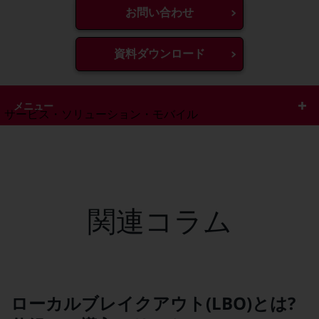
地域経済のさらなる活性化に取り組みます
お問い合わせ
自治体・地域社会との共創
LGPF(Local Government Platform)
資料ダウンロード
別ウィンドウで開きます
メニュー
サービス・ソリューション・モバイル
サービス・ソリューションTOP
DXに関する課題を解決する
サービス・ソリューションをご紹介
カテゴリーで探す
カテゴリーで探すTOP
関連コラム
ネットワーク・モバイル
クラウド・データセンター
電話・映像コミュニケーション
ローカルブレイクアウト(LBO)とは?
セキュリティ