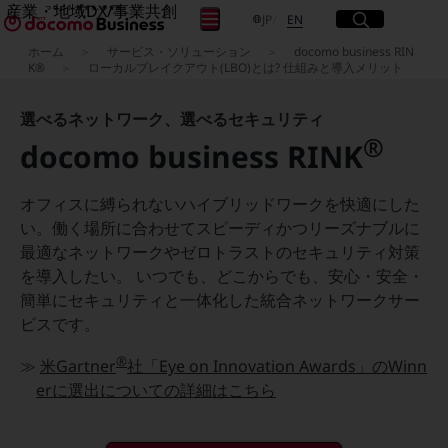
産業・地域DX/事業共創
サイト内検索
開く
日本語
English
メニュー
開く
JP
EN
OPEN HUB for Plural Futures
ホーム
サービス・ソリューション
docomo business RIN
自律・分散・協調型社会の実現を目指し、
K®
ローカルブレイクアウト(LBO)とは? 仕組みと導入メリット
フリーワードを入力して探す
「社会可能性」を探究・実装する事業共創エコシステムです。
OPEN HUB for Plural Futuresとは
選べるネットワーク、選べるセキュリティ
イベント/ウェビナー
®
検索する
記事コンテンツ
docomo business RINK
プレイヤー(カタリスト/パートナー企業)
事例
Smart World
オフィスに縛られないハイブリッドワークを快適にした
フリーワードでNTTドコモビジネスの
取り組みを検索
い。働く場所に合わせてスピーディかつリーズナブルに
産業・地域DXプラットフォーマーとして
最適なネットワークやゼロトラストのセキュリティ対策
企業と地域が持続成長する社会を目指します
Smart City
を導入したい。 いつでも、どこからでも、安心・安全・
Smart Education
簡単にセキュリティと一体化した統合ネットワークサー
Smart Healthcare
ビスです。
Smart Industry
Smart Mobility
®
Smart Worksite
≫
米Gartner
社「Eye on Innovation Awards」の
Winn
生成AI(Generative AI)
erに選出についての詳細はこちら
地域の取り組み
地域社会を支える皆さまと地域課題の解決や