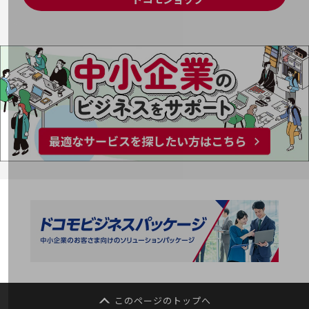
経営情報TOP
業績
決算公告
電子公告
基礎的電気通信役務損益明細表
採用情報
採用情報TOP
新卒採用
経験者採用
障がい者採用
人材育成制度
広告・協賛
広告
協賛
このページのトップへ
NTTドコモグループ