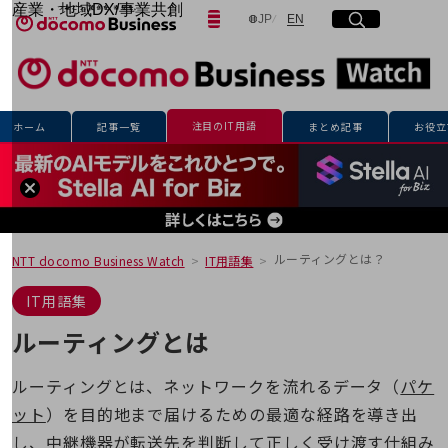
産業・地域DX/事業共創
日本語
English
JP
EN
サイト内検索
開く
メニュー
開く
OPEN HUB for Plural Futures
自律・分散・協調型社会の実現を目指し、
「社会可能性」を探究・実装する事業共創エコシステムです。
フリーワードを入力して探す
OPEN HUB for Plural Futuresとは
イベント/ウェビナー
注目のIT用語
ホーム
記事一覧
まとめ記事
お役立
記事コンテンツ
検索する
プレイヤー(カタリスト/パートナー企業)
事例
Smart World
フリーワードでNTTドコモビジネスの
取り組みを検索
産業・地域DXプラットフォーマーとして
企業と地域が持続成長する社会を目指します
ルーティングとは？
NTT docomo Business Watch
IT用語集
Smart City
Smart Education
IT用語集
Smart Healthcare
Smart Industry
ルーティングとは
Smart Mobility
Smart Worksite
生成AI(Generative AI)
ルーティングとは、ネットワークを流れるデータ（
パケ
地域の取り組み
ット
）を目的地まで届けるための最適な経路を導き出
地域社会を支える皆さまと地域課題の解決や
し、中継機器が転送先を判断して正しく受け渡す仕組み