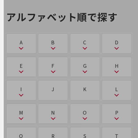
なりすまし
ハイパーバイザー
マルウェア
ユビキタス
旬な話題やお役立ち資料などDXの課題を
アグリテック（AgriTech）
サイバー空間
第5世代通信（5G）
ら
わ
解決するヒントをお届けする記事サイト
強化学習
アルファベット順で探す
新着記事
パケット
に
め
お役立ち資料ダウンロード
アジャイルワーキング（AgileWorking）
サイロ
ランサムウェア
ワンタイムパスワード認証
機械学習
ち
トレンド記事特集
パスワードリスト攻撃
IT用語集
2025年問題
メドテック（MedTech）
中堅中小企業向け
アップセル
サブスクリプション
A
B
C
D
機械翻訳
チャットボット
り
サービス・ソリューション
パブリッククラウド/プライベートクラウド/ハイ
2026年問題(AI)
も
ブリッドクラウド
アノテーション
サブブランド
課題やニーズに合ったサービスをご紹介し、
リモートデスクトップ
く
て
A
B
C
D
中堅中小企業のビジネスをサポート！
E
F
G
H
2026年問題(物流)
モニタリング技術
お悩みから見つける
オーバーレイネットワーク／アンダーレイネット
サプライチェーン
ひ
量子コンピューター
お悩みから見つけるTOP
クラウド
データセンター
ワーク
ABW
BCP
CASB
CDP/DMP
2要素認証
サプライチェーンマネジメント（SCM）
E
F
G
H
ネットワーク
ピーサート（PSIRT）
I
J
K
L
クラスタリング
データ駆動型
る
ACD
BEC（ビジネスメール詐欺）
CDN
D2C
い
モバイル・音声
ね
サンドボックス
EDR／XDR
5G
GitHub
HealthTech
標的型攻撃
グリーントラストフォーメーション（GX）
ディープラーニング（深層学習）
ルーティング
ACL
BPO
CDP/DMP
DaaS
バックオフィス
I
L
インサイドセールス
M
N
O
P
ネットワークスライシング
在宅勤務
EdTech
FeliCa
GX
HR Tech
標的型攻撃 APT攻撃
リモート・ハイブリッドワーク
クロステック（X-Tech）
ディザスタリカバリ（DR）
AGI（汎用型AI）／ASI（超知能AI）
BPR
CISO
DDoS攻撃
IaaS/PaaS/SaaS
LBO
れ
う
セキュリティ
electronic Know Your Customer(eKYC)
FinTech
M
N
O
P
Q
R
S
T
し