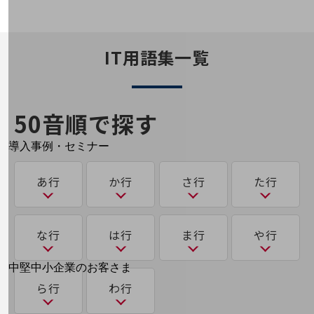
運用保守・故障紛失サポート
回線・ネットワーク
IT用語集一覧
お手続き
50音順で探す
別ウィンドウで開きます
サービスをご利用中のお客さま
導入事例・セミナー
導入事例TOP
あ行
か行
さ行
た行
最新の導入事例や注目の導入事例をご紹介します
セミナー
開催・出展する各種セミナー、イベント情報をご紹介します
あ
か
さ
た
な行
は行
ま行
や行
アクティビティ・ベースド・ワーキング（ABW）
可用性
サース（SaaS）
多要素認証
別ウィンドウで開きます
中堅中小企業のお客さま
な
は
ま
ゆ
NTTドコモビジネスウォッチ
ら行
わ行
アグリゲートコンピューティング
サイバーハイジーン
大規模言語モデル（LLM）
ビジネスお役立ち情報
き