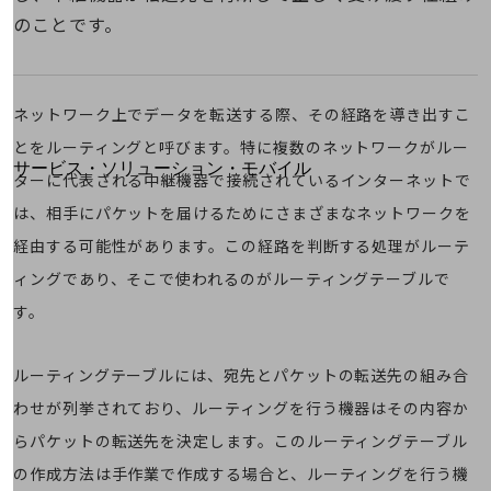
地域経済のさらなる活性化に取り組みます
のことです。
自治体・地域社会との共創
LGPF(Local Government Platform)
別ウィンドウで開きます
ネットワーク上でデータを転送する際、その経路を導き出すこ
とをルーティングと呼びます。特に複数のネットワークがルー
サービス・ソリューション・モバイル
ターに代表される中継機器で接続されているインターネットで
サービス・ソリューションTOP
は、相手にパケットを届けるためにさまざまなネットワークを
DXに関する課題を解決する
経由する可能性があります。この経路を判断する処理がルーテ
サービス・ソリューションをご紹介
カテゴリーで探す
ィングであり、そこで使われるのがルーティングテーブルで
カテゴリーで探すTOP
す。
ネットワーク・モバイル
ルーティングテーブルには、宛先とパケットの転送先の組み合
クラウド・データセンター
わせが列挙されており、ルーティングを行う機器はその内容か
電話・映像コミュニケーション
らパケットの転送先を決定します。このルーティングテーブル
セキュリティ
の作成方法は手作業で作成する場合と、ルーティングを行う機