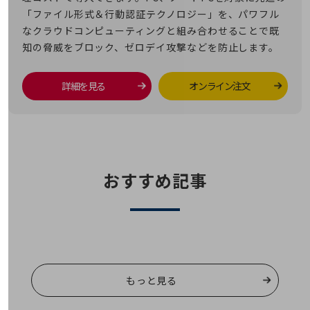
「ファイル形式＆行動認証テクノロジー」を、パワフル
通信モジュール製品
なクラウドコンピューティングと組み合わせることで既
衛星携帯電話
知の脅威をブロック、ゼロデイ攻撃などを防止します。
IOT完了済みメーカーブランド製品
料金
詳細を見る
オンライン注文
料金TOP
ドコモBiz データ無制限 ドコモ MAX ドコモ mini ドコモBiz かけ放題
ケータイプラン
5Gデータプラス
おすすめ記事
データプラス
IoT向け回線料金
home5Gプラン
モバイルサービス
端末の一元管理
もっと見る
セキュリティ