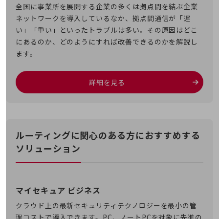
教育
全国に事業所を展開する企業の多くは拠点間を結ぶ企業
ネットワークを導入しているなか、拠点間通信が「遅
モビリティ
い」「重い」といったトラブルは多い。その原因はどこ
製造・建設業
にあるのか、どのようにすれば改善できるのかを解説し
ます。
小売業
キーワードで探す
モバイルTOP
詳細を見る
法人向けスマホ・携帯に関する、
おすすめの機種、料金やサービスをご紹介
製品
製品TOP
ルーティングに関心のある方におすすめする
ビジネス向けスマートフォン
ソリューション
タフネススマートフォン
データ通信製品
マイセキュア ビジネス
ドコモケータイ
クラウド上の最新セキュリティテクノロジーを最小の管
5G対応ホームルーター
理コストで導入できます。PC、ノートPCを対象に先進の