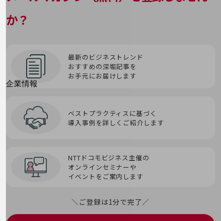
ストレージ
はじめての方へ
オブジェクトストレージ
ITIL
SDN
ブロックチェーン
サービス・商品を探す
か？
トロイの木馬
新規会員登録/ログインはこちら
スマートシティプラットフォーム
100回線以上のお問い合わせ・お見積りはこちら
オンプレミス
ITSM
SIEM
プロンプト
スマートワーク
IVR
SMS
最新のビジネストレンド
プロンプトエンジニアリング
おすすめの深堀記事を
お手元にお届けします
せ
SOAR
別ウィンドウで開きます
第5世代通信（5G）
企業情報
企業情報TOP
セキュリティインシデント
SOC
会社案内
輻輳(ふくそう）
ベストプラクティスに基づく
会社案内TOP
導入事例を詳しくご紹介します
セッション
Society 5.0
組織
へ
沿革
ゼロデイ攻撃
SoE(System of Engagement)
NTTドコモビジネス主催の
ペネトレーションテスト
オンラインセミナーや
社長からのご挨拶
イベントをご案内します
ゼロトラスト
SORA
ペリメータセキュリティ
事業拠点
＼ご登録は1分で完了／
生体認証
SPF/DKIM/DMARC
グループ会社
ほ