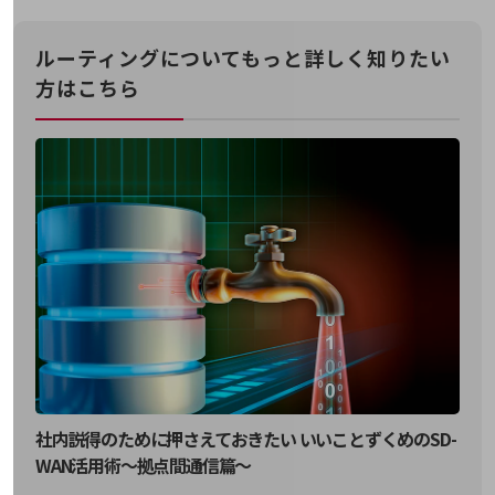
職場環境整備
地域共創・地方創生
ルーティングについてもっと詳しく知りたい
方はこちら
セキュリティ対策
遠隔監視
顧客体験（CX）改善
自動化・省電化
人材不足解消
業種・業態で探す
業種・業態で探すTOP
自治体
一次産業
医療・介護
社内説得のために押さえておきたい いいことずくめのSD-
観光
WAN活用術～拠点間通信篇～