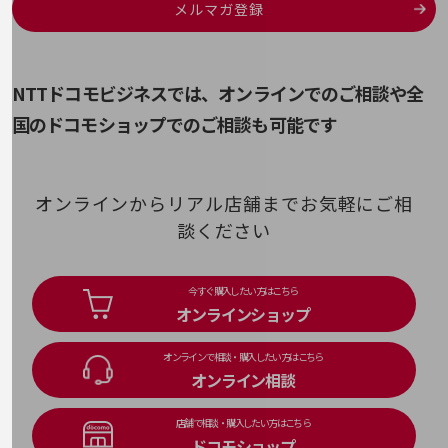
会社案内パンフレット
メルマガ登録
生成AI
SSH
ニュースルーム
ポリテック（PoliTech）
ニュースルームTOP
脆弱性／脆弱性診断
SSO
ニュースリリース
NTTドコモビジネスでは、オンラインでのご相談や
全
Systems of Record(SoR)
国のドコモショップでのご相談も可能です
地域からの発表
そ
重要なお知らせ
ソーシャルエンジニアリング
お知らせ
オンラインからリアル店舗までお気軽にご相
談ください
社外からの評価実績
サステナビリティ
サステナビリティTOP
今すぐ購入したい方はこちら
NTTドコモビジネスグループのサステナビリティ
オンラインショップ
サステナビリティ基本方針
オンラインで相談・購入したい方はこちら
オンライン相談
サステナビリティレポート
ダイバーシティ
店舗で相談・購入したい方はこちら
経営情報
ドコモショップ