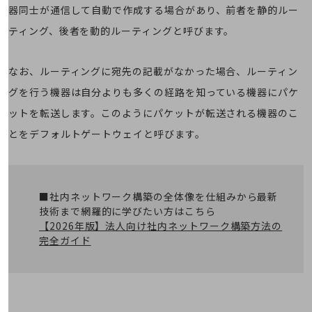
5G
器同士が通信して自動で作成する場合があり、前者を静的ルー
ティング、後者を動的ルーティングと呼びます。
IoT
AI
なお、ルーティングに宛先の記載がなかった場合、ルーティン
データ利活用
グを行う機器は自分よりも多くの経路を知っている機器にパケ
運用管理
ットを転送します。このようにパケットが転送される機器のこ
とをデフォルトゲートウェイと呼びます。
業務支援・マーケティング
災害対策・BCP
課題・ニーズで探す
課題・ニーズで探すTOP
■社内ネットワーク構築の全体像を仕組みから最新
技術まで網羅的に学びたい方はこちら
コミュニケーション・情報共有
【2026年版】法人向け社内ネットワーク構築方法の
マーケティング
完全ガイド
業務効率化
災害対策