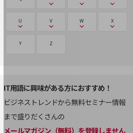
ふ
ディスラプター
AgileWorking
BYOD
CRM/SFA/MA
DKIM/DMARC/SPF
ICT
LLM
け
レガシーシステム
その他のお悩みはこちら
ウェアラブルデバイス
eSIM
CRM/SFA/MA
NaaS
OpenStack
PaaS/SaaS/IaaS
業界から見つける
シーサート（CSIRT）
ファイルレスマルウェア
デジタライゼーション
AgriTech
CSIRT
DMZ
携帯電話番号ポータビリティ（MNP）
業界から見つけるTOP
IoT
LooCipher
レピュテーション
R
S
T
U
V
W
X
え
M2M
nanoSIM
OWASP
PBX
シャドーIT
製造業
ファクトリーIoT
デジタルツイン
AR
CTI
DNSサーバー
IOWN®構想
LTE
RAG
CRM/SFA/MA
Tier1（Tier0/Tier0.5/Tier2/Tier3）
こ
ろ
NSA方式・SA方式（NSA方式・SA方式）
小売・卸売業
MDM
NAS
PoC
U
V
W
X
シンギュラリティー
Y
Z
フィジカルAI
デジタルトランスフォーメーション
AWS
Curveball
DR
IPoE／PPPoE
RAID
SaaS
コワーキングスペース
Local Break Out：ローカルブレイクアウト
運輸業
エッジAI
MedTech
NFV
PoliTech
UTM
VDI
WAF
X-Tech
シングルサインオン（SSO）
（LBO）
フィンテック（FinTech）
デュアルSIM
建設業
IPS・IDS
RPA
SaaS/IaaS/PaaS
エドテック（EdTech）
Mirai
NSA方式・SA方式
PSIRT
VD統合
Web3
死活監視
ロードバランサー
地域産業
フォレンジック
電子本人確認（electronic Know Your
IPsec
Samsam
Customer(eKYC)）
越境EC
その他の業界はこちら
MNP
IT用語に興味がある方におすすめ！
VPN
Webスキミング
深層学習（ディープラーニング）
ロボティクス
プライベートクラウド/パブリッククラウド/ハイ
ゲーム感覚で見つける
IP電話
SASE
ブリッドクラウド
ビジネスお悩み診断
と
ビジネストレンドから無料セミナー情報
Multi-access Edge Computing(MEC)
VR
Webフィルタリング
NTTドコモビジネス
お
ロボティック・プロセス・オートメーション
す
ISMS
（RPA）
SCM
オンラインショップ
プロキシサーバー
ドメイン認証
まで盛りだくさんの
MVNO
WPA
オーバーレイネットワーク／アンダーレイネット
モバイル・ICTサービスをオンラインで
ステートスポンサード攻撃
ワーク
ISP
SD-WAN
ブロックストレージ
相談・申し込みができるバーチャルショップ
トランジット
メールマガジン（無料）を登録しません
法人向けモバイルトップ
WPA3