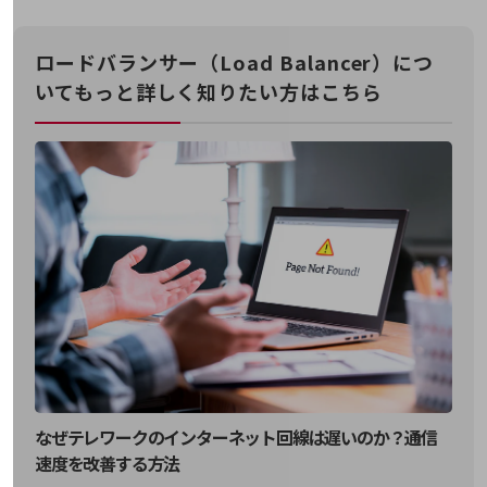
通信モジュール製品
ロードバランサー（Load Balancer）につ
衛星携帯電話
いてもっと詳しく知りたい方はこちら
IOT完了済みメーカーブランド製品
料金
料金TOP
ドコモBiz データ無制限 ドコモ MAX ドコモ mini ドコモBiz かけ放題
ケータイプラン
5Gデータプラス
データプラス
IoT向け回線料金
home5Gプラン
モバイルサービス
端末の一元管理
なぜテレワークのインターネット回線は遅いのか？通信
速度を改善する方法
セキュリティ