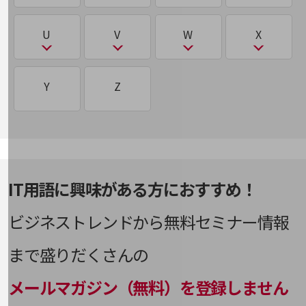
ウェアラブルデバイス
会社案内パンフレット
eSIM
CRM/SFA/MA
NaaS
OpenStack
PaaS/SaaS/IaaS
シーサート（CSIRT）
ファイルレスマルウェア
ニュースルーム
デジタライゼーション
AgriTech
CSIRT
DMZ
携帯電話番号ポータビリティ（MNP）
IoT
LooCipher
レピュテーション
R
S
T
ニュースルームTOP
U
V
W
X
え
M2M
nanoSIM
OWASP
PBX
シャドーIT
ファクトリーIoT
デジタルツイン
ニュースリリース
AR
CTI
DNSサーバー
IOWN®構想
LTE
RAG
CRM/SFA/MA
Tier1（Tier0/Tier0.5/Tier2/Tier3）
こ
ろ
NSA方式・SA方式（NSA方式・SA方式）
MDM
NAS
PoC
U
V
W
X
地域からの発表
シンギュラリティー
Y
Z
フィジカルAI
デジタルトランスフォーメーション
AWS
Curveball
DR
IPoE／PPPoE
RAID
SaaS
コワーキングスペース
Local Break Out：ローカルブレイクアウト
重要なお知らせ
エッジAI
MedTech
NFV
PoliTech
UTM
VDI
WAF
X-Tech
シングルサインオン（SSO）
（LBO）
フィンテック（FinTech）
デュアルSIM
IPS・IDS
RPA
SaaS/IaaS/PaaS
お知らせ
エドテック（EdTech）
Mirai
NSA方式・SA方式
PSIRT
VD統合
Web3
死活監視
ロードバランサー
フォレンジック
電子本人確認（electronic Know Your
社外からの評価実績
IPsec
Samsam
Customer(eKYC)）
サステナビリティ
越境EC
MNP
IT用語に興味がある方におすすめ！
VPN
Webスキミング
サステナビリティTOP
深層学習（ディープラーニング）
ロボティクス
プライベートクラウド/パブリッククラウド/ハイ
IP電話
SASE
ブリッドクラウド
NTTドコモビジネスグループのサステナビリティ
と
ビジネストレンドから無料セミナー情報
Multi-access Edge Computing(MEC)
VR
Webフィルタリング
お
ロボティック・プロセス・オートメーション
す
ISMS
（RPA）
SCM
サステナビリティ基本方針
プロキシサーバー
ドメイン認証
まで盛りだくさんの
MVNO
WPA
オーバーレイネットワーク／アンダーレイネット
ステートスポンサード攻撃
サステナビリティレポート
ワーク
ISP
SD-WAN
ブロックストレージ
トランジット
メールマガジン（無料）を登録しません
WPA3
ダイバーシティ
ストレージ
経営情報
オブジェクトストレージ
ITIL
SDN