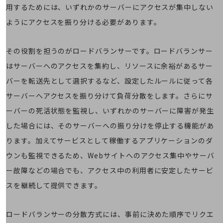
5G
用するためには、いずれかのサーバーにアクセスが集中しない
ようにアクセスを振り分ける必要があります。
IoT
AI
その役割を担うのがロードバランサーです。ロードバランサー
データ利活用
はサーバーへのアクセスを集約し、リソースに余裕があるサー
運用管理
バーを転送先として選択するなど、設定したルールに従って各
サーバーへアクセスを振り分けて負荷分散をします。さらにサ
業務支援・マーケティング
ーバーの死活状態を監視し、いずれかのサーバーに障害が発生
災害対策・BCP
課題・ニーズで探す
した場合には、そのサーバーへの振り分けを停止する機能があ
課題・ニーズで探すTOP
ります。加えてサービスとして稼働するアプリケーションのダ
コミュニケーション・情報共有
ウンも監視できるため、Webサイトへのアクセス集中やサーバ
ー故障などの場合でも、アクセス中の利用者に安定したサービ
マーケティング
スを継続して提供できます。
業務効率化
災害対策
ロードバランサーの分散方式には、事前に決めた順序でリクエ