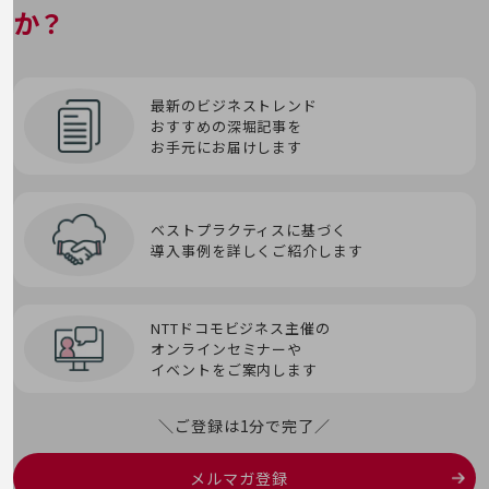
ブロックチェーン
経営情報TOP
か？
トロイの木馬
スマートシティプラットフォーム
オンプレミス
ITSM
SIEM
業績
プロンプト
スマートワーク
決算公告
IVR
SMS
最新のビジネストレンド
プロンプトエンジニアリング
おすすめの深堀記事を
電子公告
お手元にお届けします
せ
SOAR
第5世代通信（5G）
基礎的電気通信役務損益明細表
採用情報
セキュリティインシデント
SOC
採用情報TOP
輻輳(ふくそう）
ベストプラクティスに基づく
導入事例を詳しくご紹介します
新卒採用
セッション
Society 5.0
へ
経験者採用
ゼロデイ攻撃
SoE(System of Engagement)
NTTドコモビジネス主催の
障がい者採用
ペネトレーションテスト
オンラインセミナーや
イベントをご案内します
ゼロトラスト
SORA
人材育成制度
ペリメータセキュリティ
広告・協賛
広告
＼ご登録は1分で完了／
生体認証
SPF/DKIM/DMARC
ほ
協賛
メルマガ登録
NTTドコモグループ
生成AI
SSH