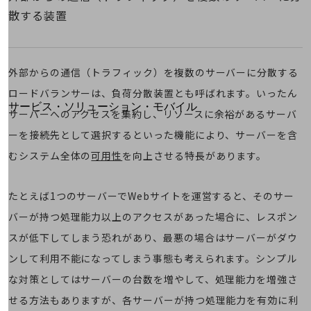
地域経済のさらなる活性化に取り組みます
散する装置
自治体・地域社会との共創
LGPF(Local Government Platform)
別ウィンドウで開きます
外部からの通信（トラフィック）を複数のサーバーに分散する
ロードバランサーは、負荷分散装置とも呼ばれます。いったん
サービス・ソリューション・モバイル
サーバーへのアクセスを集約し、リソースに余裕があるサーバ
サービス・ソリューションTOP
ーを接続先として選択するといった機能により、サーバーを含
DXに関する課題を解決する
むシステム全体の
可用性
を向上させる特長があります。
サービス・ソリューションをご紹介
カテゴリーで探す
カテゴリーで探すTOP
たとえば1つのサーバーでWebサイトを運営すると、そのサー
ネットワーク・モバイル
バーが持つ処理能力以上のアクセスがあった場合に、レスポン
スが低下してしまう恐れがあり、最悪の場合はサーバーがダウ
クラウド・データセンター
ンして利用不能になってしまう事態も考えられます。シンプル
電話・映像コミュニケーション
な対策としてはサーバーの台数を増やして、処理能力を増強さ
セキュリティ
せる方法もありますが、各サーバーが持つ処理能力を有効に利