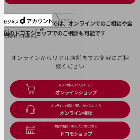
ポリテック（PoliTech）
脆弱性／脆弱性診断
SSO
ログイン
NTTドコモビジネスでは、オンラインでのご相談や
全
Systems of Record(SoR)
オンラインショップ
国のドコモショップでのご相談も可能です
そ
ご契約中のお客さま
ソーシャルエンジニアリング
サービス別サポート情報
オンラインからリアル店舗までお気軽にご相
談ください
ご契約中サービスの一元管理
今すぐ購入したい方はこちら
オンラインショップ
オンラインで相談・購入したい方はこちら
オンライン相談
Web明細(ビリングステーション)
店舗で相談・購入したい方はこちら
ドコモショップ