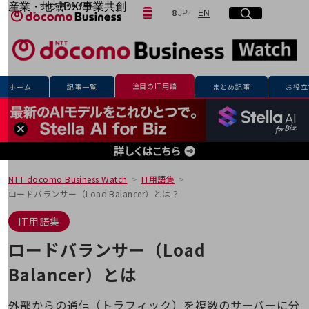
産業・地域DX/事業共創
日本語
English
JP
EN
サイト内検索
開く
メニュー
開く
OPEN HUB for Plural Futures
自律・分散・協調型社会の実現を目指し、
「社会可能性」を探究・実装する事業共創エコシステムです。
フリーワードを入力して探す
OPEN HUB for Plural Futuresとは
イベント/ウェビナー
注目のIT用語
ホーム
記事一覧
まとめ記事
お役立
記事コンテンツ
検索する
プレイヤー(カタリスト/パートナー企業)
事例
Smart World
フリーワードでNTTドコモビジネスの
取り組みを検索
産業・地域DXプラットフォーマーとして
企業と地域が持続成長する社会を目指します
NTT docomo Business Watch
IT用語集
Smart City
ロードバランサー（Load Balancer）とは？
Smart Education
Smart Healthcare
IT用語集
Smart Industry
Smart Mobility
ロードバランサー（Load
Smart Worksite
生成AI(Generative AI)
Balancer）とは
地域の取り組み
地域社会を支える皆さまと地域課題の解決や
外部からの通信（トラフィック）を複数のサーバーに分