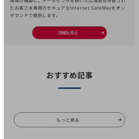
環境の構築に。データセンタを跨いだ広域負荷分散され
旬な話題やお役立ち資料などDXの課題を
たお客さま専用のセキュアなInternet GateWayをオン
解決するヒントをお届けする記事サイト
デマンドで提供します。
新着記事
お役立ち資料ダウンロード
トレンド記事特集
詳細を見る
IT用語集
中堅中小企業向け
サービス・ソリューション
課題やニーズに合ったサービスをご紹介し、
中堅中小企業のビジネスをサポート！
お悩みから見つける
おすすめ記事
お悩みから見つけるTOP
ネットワーク
モバイル・音声
バックオフィス
もっと見る
リモート・ハイブリッドワーク
セキュリティ