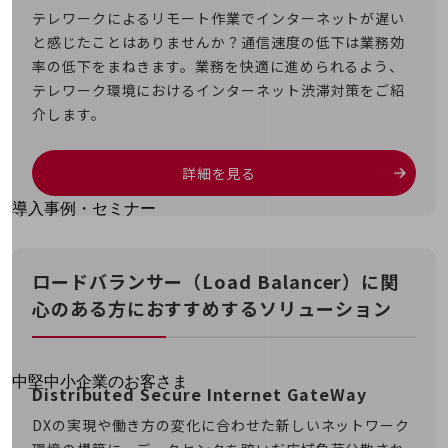
テレワークによるリモート作業でインターネットが遅い
運用保守・故障紛失サポート
と感じたことはありませんか？通信速度の低下は業務効
回線・ネットワーク
率の低下をまねきます。業務を快適に進められるよう、
お手続き
テレワーク環境におけるインターネット渋滞対策をご紹
介します。
詳細を見る
別ウィンドウで開きます
サービスをご利用中のお客さま
導入事例・セミナー
導入事例TOP
最新の導入事例や注目の導入事例をご紹介します
ロードバランサー（Load Balancer）に関
セミナー
心のある方におすすめするソリューション
開催・出展する各種セミナー、イベント情報をご紹介します
別ウィンドウで開きます
中堅中小企業のお客さま
Distributed Secure Internet GateWay
NTTドコモビジネスウォッチ
DXの実現や働き方の変化に合わせた新しいネットワーク
ビジネスお役立ち情報