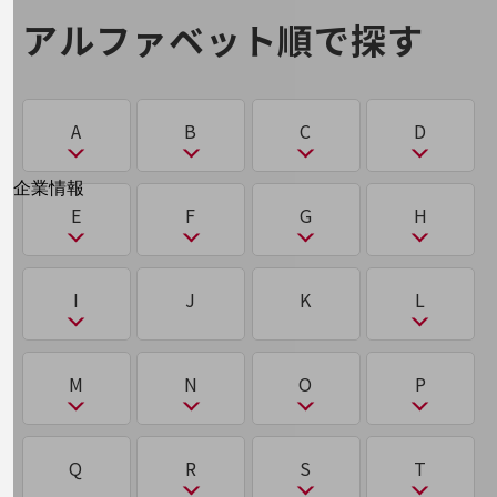
はじめての方へ
アグリテック（AgriTech）
サイバー空間
第5世代通信（5G）
ら
わ
強化学習
アルファベット順で探す
サービス・商品を探す
パケット
新規会員登録/ログインはこちら
に
め
アジャイルワーキング（AgileWorking）
サイロ
100回線以上のお問い合わせ・お見積りはこちら
ランサムウェア
ワンタイムパスワード認証
機械学習
ち
パスワードリスト攻撃
2025年問題
メドテック（MedTech）
アップセル
サブスクリプション
A
B
C
D
機械翻訳
チャットボット
り
パブリッククラウド/プライベートクラウド/ハイ
2026年問題(AI)
も
ブリッドクラウド
アノテーション
サブブランド
別ウィンドウで開きます
企業情報
リモートデスクトップ
く
て
A
B
C
D
E
F
G
H
企業情報TOP
2026年問題(物流)
モニタリング技術
オーバーレイネットワーク／アンダーレイネット
サプライチェーン
会社案内
ひ
量子コンピューター
クラウド
データセンター
ワーク
会社案内TOP
ABW
BCP
CASB
CDP/DMP
2要素認証
サプライチェーンマネジメント（SCM）
E
F
G
H
ピーサート（PSIRT）
I
J
K
L
組織
クラスタリング
データ駆動型
る
ACD
BEC（ビジネスメール詐欺）
CDN
D2C
い
ね
沿革
サンドボックス
EDR／XDR
5G
GitHub
HealthTech
標的型攻撃
グリーントラストフォーメーション（GX）
ディープラーニング（深層学習）
ルーティング
ACL
BPO
CDP/DMP
DaaS
I
L
インサイドセールス
M
N
O
P
社長からのご挨拶
ネットワークスライシング
在宅勤務
EdTech
FeliCa
GX
HR Tech
標的型攻撃 APT攻撃
クロステック（X-Tech）
ディザスタリカバリ（DR）
事業拠点
AGI（汎用型AI）／ASI（超知能AI）
BPR
CISO
DDoS攻撃
IaaS/PaaS/SaaS
LBO
れ
う
electronic Know Your Customer(eKYC)
FinTech
M
N
O
P
グループ会社
Q
R
S
T
し
ふ
ディスラプター
AgileWorking
BYOD
CRM/SFA/MA
DKIM/DMARC/SPF
ICT
LLM
け
レガシーシステム