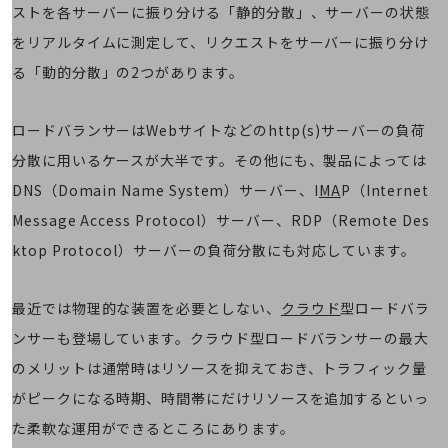
職場環境整備
ストを各サーバーに振り分ける「静的分散」、サーバーの状態
をリアルタイムに測定して、リクエストをサーバーに振り分け
地域共創・地方創生
る「動的分散」の2つがあります。
セキュリティ対策
遠隔監視
ロードバランサーはWebサイトなどのhttp(s)サーバーの負荷
顧客体験（CX）改善
分散に用いるケースが大半です。その他にも、製品によっては
DNS（Domain Name System）サーバー、I
MA
P（Internet
自動化・省電化
Message Access Protocol）サーバー、RDP（Remote Des
人材不足解消
業種・業態で探す
ktop Protocol）サーバーの負荷分散にも対応しています。
業種・業態で探すTOP
自治体
最近では物理的な装置を必要としない、
クラウド
型ロードバラ
ンサーも登場しています。クラウド型ロードバランサーの最大
一次産業
のメリットは通常時はリソースを抑えておき、トラフィック量
医療・介護
がピークになる時期、時間帯にだけリソースを追加するといっ
観光
た柔軟な運用ができるところにあります。