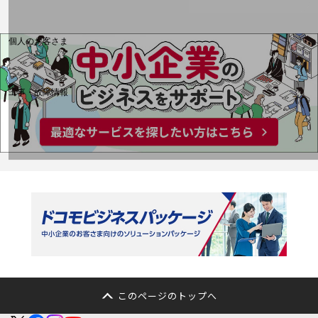
料金分析(ご利用料金管理サービス)
Web明細(My docomo)
個人のお客さま
NTTドコモ
OCNなど
工事・故障情報
お客さまサポートサイト
SDPFナレッジセンター
NTTドコモ 通信障害情報
このページのトップへ