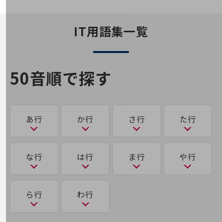
その他のお悩みはこちら
業界から見つける
IT用語集一覧
業界から見つけるTOP
製造業
小売・卸売業
50音順で探す
運輸業
建設業
あ行
か行
さ行
た行
地域産業
その他の業界はこちら
ゲーム感覚で見つける
あ
か
さ
た
な行
は行
ま行
や行
ビジネスお悩み診断
NTTドコモビジネス
アクティビティ・ベースド・ワーキング（ABW）
可用性
サース（SaaS）
多要素認証
オンラインショップ
な
は
ま
ゆ
ら行
わ行
モバイル・ICTサービスをオンラインで
アグリゲートコンピューティング
サイバーハイジーン
大規模言語モデル（LLM）
き
相談・申し込みができるバーチャルショップ
なりすまし
ハイパーバイザー
マルウェア
ユビキタス
法人向けモバイルトップ