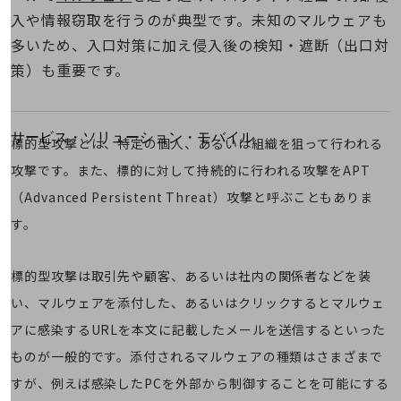
地域経済のさらなる活性化に取り組みます
入や情報窃取を行うのが典型です。未知のマルウェアも
自治体・地域社会との共創
LGPF(Local Government Platform)
多いため、入口対策に加え侵入後の検知・遮断（出口対
策）も重要です。
別ウィンドウで開きます
サービス・ソリューション・モバイル
標的型攻撃とは、特定の個人、あるいは組織を狙って行われる
サービス・ソリューションTOP
攻撃です。また、標的に対して持続的に行われる攻撃をAPT
DXに関する課題を解決する
（Advanced Persistent Threat）攻撃と呼ぶこともありま
サービス・ソリューションをご紹介
す。
カテゴリーで探す
カテゴリーで探すTOP
ネットワーク・モバイル
標的型攻撃は取引先や顧客、あるいは社内の関係者などを装
い、マルウェアを添付した、あるいはクリックするとマルウェ
クラウド・データセンター
アに感染するURLを本文に記載したメールを送信するといった
電話・映像コミュニケーション
ものが一般的です。添付されるマルウェアの種類はさまざまで
セキュリティ
すが、例えば感染したPCを外部から制御することを可能にする