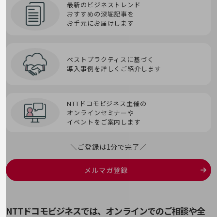
IVR
SMS
会社案内パンフレット
最新のビジネストレンド
プロンプトエンジニアリング
ニュースルーム
おすすめの深堀記事を
ニュースルームTOP
お手元にお届けします
せ
SOAR
第5世代通信（5G）
ニュースリリース
セキュリティインシデント
SOC
輻輳(ふくそう）
地域からの発表
ベストプラクティスに基づく
導入事例を詳しくご紹介します
セッション
Society 5.0
重要なお知らせ
へ
お知らせ
ゼロデイ攻撃
SoE(System of Engagement)
NTTドコモビジネス主催の
ペネトレーションテスト
社外からの評価実績
オンラインセミナーや
イベントをご案内します
サステナビリティ
ゼロトラスト
SORA
サステナビリティTOP
ペリメータセキュリティ
＼ご登録は1分で完了／
生体認証
SPF/DKIM/DMARC
NTTドコモビジネスグループのサステナビリティ
ほ
サステナビリティ基本方針
メルマガ登録
生成AI
SSH
ポリテック（PoliTech）
サステナビリティレポート
脆弱性／脆弱性診断
SSO
ダイバーシティ
NTTドコモビジネスでは、オンラインでのご相談や
全
経営情報