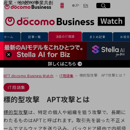
産業・地域DX/事業共創
日本語
English
JP
EN
サイト内検索
開く
メニュー
開く
OPEN HUB for Plural Futures
自律・分散・協調型社会の実現を目指し、
「社会可能性」を探究・実装する事業共創エコシステムです。
フリーワードを入力して探す
OPEN HUB for Plural Futuresとは
イベント/ウェビナー
注目のIT用語
ホーム
記事一覧
まとめ記事
お役立
記事コンテンツ
検索する
プレイヤー(カタリスト/パートナー企業)
事例
Smart World
フリーワードでNTTドコモビジネスの
取り組みを検索
産業・地域DXプラットフォーマーとして
企業と地域が持続成長する社会を目指します
標的型攻撃 APT攻撃とは？
NTT docomo Business Watch
IT用語集
Smart City
Smart Education
IT用語集
Smart Healthcare
Smart Industry
標的型攻撃 APT攻撃とは
Smart Mobility
Smart Worksite
生成AI(Generative AI)
標的型攻撃
は、特定の個人や組織を狙う攻撃で、長期に
地域の取り組み
わたるものはAPTと呼ばれます。取引先を装った不正メ
地域社会を支える皆さまと地域課題の解決や
ールで
マルウェア
を送り込み、バックドア経由で内部侵