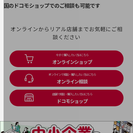
Systems of Record(SoR)
経営情報TOP
国のドコモショップでのご相談も可能です
そ
業績
ソーシャルエンジニアリング
決算公告
オンラインからリアル店舗までお気軽にご相
談ください
電子公告
基礎的電気通信役務損益明細表
採用情報
今すぐ購入したい方はこちら
採用情報TOP
オンラインショップ
新卒採用
オンラインで相談・購入したい方はこちら
経験者採用
オンライン相談
障がい者採用
店舗で相談・購入したい方はこちら
ドコモショップ
人材育成制度
広告・協賛
広告
協賛
NTTドコモグループ