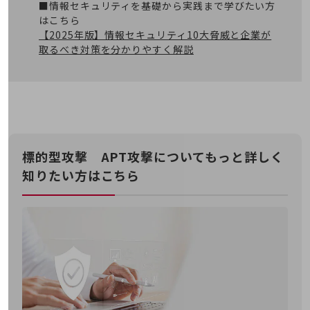
職場環境整備
■情報セキュリティを基礎から実践まで学びたい方
はこちら
地域共創・地方創生
【2025年版】情報セキュリティ10大脅威と企業が
取るべき対策を分かりやすく解説
セキュリティ対策
遠隔監視
顧客体験（CX）改善
自動化・省電化
標的型攻撃 APT攻撃についてもっと詳しく
人材不足解消
業種・業態で探す
知りたい方はこちら
業種・業態で探すTOP
自治体
一次産業
医療・介護
観光