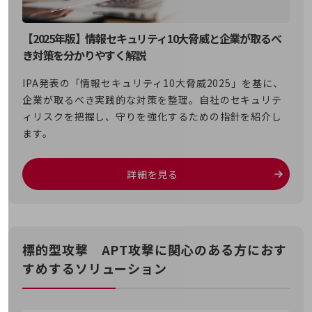
教育
モビリティ
【2025年版】情報セキュリティ10大脅威と企業が取るべ
き対策を分かりやすく解説
製造・建設業
小売業
IPA発表の「情報セキュリティ10大脅威2025」を基に、
キーワードで探す
企業が取るべき実践的な対策を整理。自社のセキュリテ
モバイルTOP
ィリスクを把握し、守りを強化するための指針を紹介し
法人向けスマホ・携帯に関する、
ます。
おすすめの機種、料金やサービスをご紹介
製品
製品TOP
詳細を見る
ビジネス向けスマートフォン
タフネススマートフォン
標的型攻撃 APT攻撃に関心のある方におす
データ通信製品
すめするソリューション
ドコモケータイ
5G対応ホームルーター