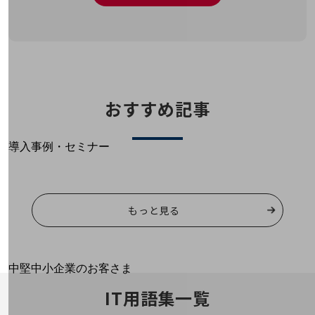
運用保守・故障紛失サポート
回線・ネットワーク
お手続き
おすすめ記事
別ウィンドウで開きます
サービスをご利用中のお客さま
導入事例・セミナー
導入事例TOP
最新の導入事例や注目の導入事例をご紹介します
セミナー
もっと見る
開催・出展する各種セミナー、イベント情報をご紹介します
別ウィンドウで開きます
中堅中小企業のお客さま
NTTドコモビジネスウォッチ
IT用語集一覧
ビジネスお役立ち情報