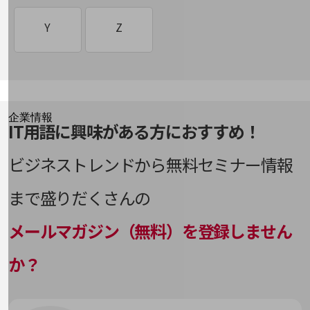
AR
CTI
DNSサーバー
IOWN®構想
LTE
RAG
CRM/SFA/MA
Tier1（Tier0/Tier0.5/Tier2/Tier3）
はじめての方へ
こ
ろ
NSA方式・SA方式（NSA方式・SA方式）
サービス・商品を探す
MDM
NAS
PoC
U
V
W
X
シンギュラリティー
Y
Z
フィジカルAI
新規会員登録/ログインはこちら
デジタルトランスフォーメーション
AWS
Curveball
DR
IPoE／PPPoE
RAID
SaaS
100回線以上のお問い合わせ・お見積りはこちら
コワーキングスペース
Local Break Out：ローカルブレイクアウト
エッジAI
MedTech
NFV
PoliTech
UTM
VDI
WAF
X-Tech
シングルサインオン（SSO）
（LBO）
フィンテック（FinTech）
デュアルSIM
IPS・IDS
RPA
SaaS/IaaS/PaaS
エドテック（EdTech）
Mirai
NSA方式・SA方式
PSIRT
VD統合
Web3
死活監視
ロードバランサー
フォレンジック
電子本人確認（electronic Know Your
IPsec
Samsam
Customer(eKYC)）
別ウィンドウで開きます
企業情報
越境EC
MNP
IT用語に興味がある方におすすめ！
VPN
Webスキミング
深層学習（ディープラーニング）
ロボティクス
プライベートクラウド/パブリッククラウド/ハイ
企業情報TOP
IP電話
SASE
ブリッドクラウド
会社案内
と
ビジネストレンドから無料セミナー情報
Multi-access Edge Computing(MEC)
VR
Webフィルタリング
お
会社案内TOP
ロボティック・プロセス・オートメーション
す
ISMS
（RPA）
SCM
プロキシサーバー
組織
ドメイン認証
まで盛りだくさんの
MVNO
WPA
オーバーレイネットワーク／アンダーレイネット
ステートスポンサード攻撃
ワーク
ISP
SD-WAN
沿革
ブロックストレージ
トランジット
メールマガジン（無料）を登録しません
WPA3
ストレージ
社長からのご挨拶
オブジェクトストレージ
ITIL
SDN
ブロックチェーン
か？
トロイの木馬
事業拠点
スマートシティプラットフォーム
オンプレミス
ITSM
SIEM
プロンプト
グループ会社
スマートワーク