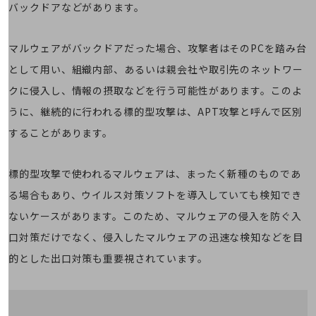
5G
バックドアなどがあります。
IoT
マルウェアがバックドアだった場合、攻撃者はそのPCを踏み台
AI
として用い、組織内部、あるいは親会社や取引先のネットワー
データ利活用
クに侵入し、情報の摂取などを行う可能性があります。このよ
運用管理
うに、継続的に行われる標的型攻撃は、APT攻撃と呼んで区別
することがあります。
業務支援・マーケティング
災害対策・BCP
標的型攻撃で使われるマルウェアは、まったく新種のものであ
課題・ニーズで探す
課題・ニーズで探すTOP
る場合もあり、ウイルス対策ソフトを導入していても検知でき
コミュニケーション・情報共有
ないケースがあります。このため、マルウェアの侵入を防ぐ入
口対策だけでなく、侵入したマルウェアの迅速な検知などを目
マーケティング
的とした出口対策も重要視されています。
業務効率化
災害対策