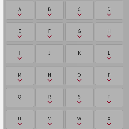
2025年問題
メドテック（MedTech）
その他のお悩みはこちら
アップセル
サブスクリプション
A
B
C
D
機械翻訳
チャットボット
り
業界から見つける
パブリッククラウド/プライベートクラウド/ハイ
2026年問題(AI)
業界から見つけるTOP
も
ブリッドクラウド
アノテーション
サブブランド
リモートデスクトップ
く
て
製造業
A
B
C
D
E
F
G
H
2026年問題(物流)
モニタリング技術
オーバーレイネットワーク／アンダーレイネット
サプライチェーン
ひ
小売・卸売業
量子コンピューター
クラウド
データセンター
ワーク
ABW
BCP
CASB
CDP/DMP
2要素認証
運輸業
サプライチェーンマネジメント（SCM）
E
F
G
H
ピーサート（PSIRT）
I
J
K
L
クラスタリング
データ駆動型
る
ACD
BEC（ビジネスメール詐欺）
CDN
D2C
い
建設業
ね
サンドボックス
EDR／XDR
5G
GitHub
HealthTech
標的型攻撃
グリーントラストフォーメーション（GX）
ディープラーニング（深層学習）
ルーティング
地域産業
ACL
BPO
CDP/DMP
DaaS
I
L
インサイドセールス
M
N
O
P
ネットワークスライシング
在宅勤務
EdTech
FeliCa
GX
HR Tech
標的型攻撃 APT攻撃
その他の業界はこちら
クロステック（X-Tech）
ディザスタリカバリ（DR）
AGI（汎用型AI）／ASI（超知能AI）
BPR
CISO
DDoS攻撃
ゲーム感覚で見つける
IaaS/PaaS/SaaS
LBO
れ
う
ビジネスお悩み診断
electronic Know Your Customer(eKYC)
FinTech
M
N
O
P
Q
R
S
T
し
NTTドコモビジネス
ふ
ディスラプター
AgileWorking
BYOD
CRM/SFA/MA
DKIM/DMARC/SPF
ICT
LLM
け
レガシーシステム
ウェアラブルデバイス
オンラインショップ
eSIM
CRM/SFA/MA
NaaS
OpenStack
PaaS/SaaS/IaaS
シーサート（CSIRT）
ファイルレスマルウェア
デジタライゼーション
モバイル・ICTサービスをオンラインで
AgriTech
CSIRT
DMZ
携帯電話番号ポータビリティ（MNP）
IoT
LooCipher
レピュテーション
R
S
T
U
V
W
X
相談・申し込みができるバーチャルショップ
え
M2M
nanoSIM
OWASP
PBX
シャドーIT
法人向けモバイルトップ
ファクトリーIoT
デジタルツイン