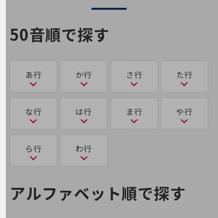
旬な話題やお役立ち資料などDXの課題を
解決するヒントをお届けする記事サイト
新着記事
50音順で探す
お役立ち資料ダウンロード
トレンド記事特集
IT用語集
中堅中小企業向け
あ行
か行
さ行
た行
サービス・ソリューション
課題やニーズに合ったサービスをご紹介し、
中堅中小企業のビジネスをサポート！
あ
か
さ
た
な行
は行
ま行
や行
お悩みから見つける
お悩みから見つけるTOP
アクティビティ・ベースド・ワーキング（ABW）
可用性
サース（SaaS）
多要素認証
ネットワーク
な
は
ま
ゆ
ら行
わ行
モバイル・音声
アグリゲートコンピューティング
サイバーハイジーン
大規模言語モデル（LLM）
き
なりすまし
ハイパーバイザー
マルウェア
ユビキタス
バックオフィス
アグリテック（AgriTech）
サイバー空間
第5世代通信（5G）
ら
わ
強化学習
アルファベット順で探す
リモート・ハイブリッドワーク
パケット
に
め
アジャイルワーキング（AgileWorking）
サイロ
ランサムウェア
ワンタイムパスワード認証
機械学習
セキュリティ
ち
パスワードリスト攻撃