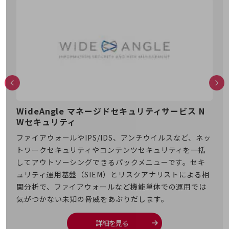
通信モジュール製品
衛星携帯電話
IOT完了済みメーカーブランド製品
料金
料金TOP
ドコモBiz データ無制限 ドコモ MAX ドコモ mini ドコモBiz かけ放題
ケータイプラン
WideAngle マネージドセキュリティサービス N
Wi
Wセキュリティ
5Gデータプラス
より
プロ
ファイアウォールやIPS/IDS、アンチウイルスなど、ネッ
ゼロ
キュ
データプラス
トワークセキュリティやコンテンツセキュリティを一括
Tと
の証
してアウトソーシングできるパックメニューです。セキ
IoT向け回線料金
す。
知し
ュリティ運用基盤（SIEM）とリスクアナリストによる相
home5Gプラン
関分析で、ファイアウォールなど機能単体での運用では
モバイルサービス
気がつかない未知の脅威をあぶりだします。
端末の一元管理
セキュリティ
詳細を見る