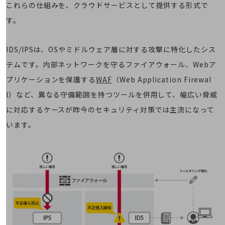
教育
これらの仕組みを、クラウドサービスとして提供する形式で
す。
モビリティ
製造・建設業
IDS/IPSは、OSやミドルウェア層に対する攻撃に特化したシス
小売業
テムです。内部ネットワークを守るファイアウォール、Webア
キーワードで探す
モバイルTOP
プリケーションを保護する
WAF
（Web Application Firewal
l）など、異なる守備範囲を持つツールを併用して、幅広い脅威
法人向けスマホ・携帯に関する、
おすすめの機種、料金やサービスをご紹介
に対応するケースが昨今のセキュリティ対策では主流になって
製品
製品TOP
います。
ビジネス向けスマートフォン
タフネススマートフォン
データ通信製品
ドコモケータイ
5G対応ホームルーター