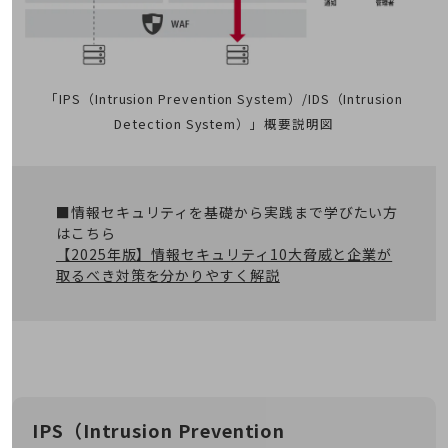
通信モジュール製品
衛星携帯電話
IOT完了済みメーカーブランド製品
「IPS（Intrusion Prevention System）/IDS（Intrusion
料金
Detection System）」概要説明図
料金TOP
ドコモBiz データ無制限 ドコモ MAX ドコモ mini ドコモBiz かけ放題
ケータイプラン
■情報セキュリティを基礎から実践まで学びたい方
はこちら
5Gデータプラス
【2025年版】情報セキュリティ10大脅威と企業が
取るべき対策を分かりやすく解説
データプラス
IoT向け回線料金
home5Gプラン
モバイルサービス
端末の一元管理
IPS（Intrusion Prevention
セキュリティ