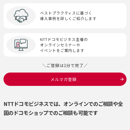
セキュリティインシデント
SOC
輻輳(ふくそう）
ベストプラクティスに基づく
導入事例を詳しくご紹介します
セッション
Society 5.0
へ
ゼロデイ攻撃
SoE(System of Engagement)
NTTドコモビジネス主催の
ペネトレーションテスト
オンラインセミナーや
イベントをご案内します
ゼロトラスト
SORA
ペリメータセキュリティ
＼ご登録は1分で完了／
生体認証
SPF/DKIM/DMARC
ほ
メルマガ登録
生成AI
SSH
ポリテック（PoliTech）
脆弱性／脆弱性診断
SSO
NTTドコモビジネスでは、オンラインでのご相談や
全
Systems of Record(SoR)
国のドコモショップでのご相談も可能です
そ
ソーシャルエンジニアリング