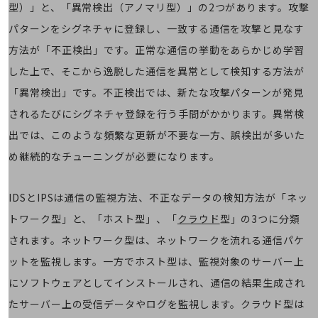
職場環境整備
型）」と、「異常検出（アノマリ型）」の2つがあります。攻撃
パターンをシグネチャに登録し、一致する通信を攻撃と見なす
地域共創・地方創生
方法が「不正検出」です。正常な通信の挙動をあらかじめ学習
セキュリティ対策
した上で、そこから逸脱した通信を異常として検知する方法が
遠隔監視
「異常検出」です。不正検出では、新たな攻撃パターンが発見
顧客体験（CX）改善
されるたびにシグネチャ登録を行う手間がかかります。異常検
出では、このような頻繁な更新が不要な一方、誤検出が多いた
自動化・省電化
め継続的なチューニングが必要になります。
人材不足解消
業種・業態で探す
業種・業態で探すTOP
IDSとIPSは通信の監視方法、不正なデータの検知方法が「ネッ
自治体
トワーク型」と、「ホスト型」、「
クラウド
型」の3つに分類
されます。ネットワーク型は、ネットワークを流れる通信パケ
一次産業
ットを監視します。一方でホスト型は、監視対象のサーバー上
医療・介護
にソフトウェアとしてインストールされ、通信の結果生成され
観光
たサーバー上の受信データやログを監視します。クラウド型は