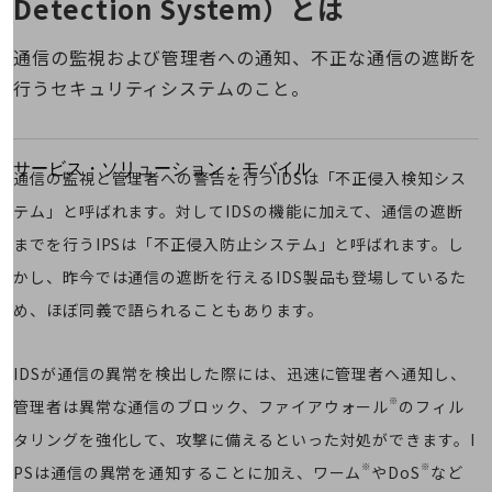
Detection System）とは
地域経済のさらなる活性化に取り組みます
自治体・地域社会との共創
LGPF(Local Government Platform)
通信の監視および管理者への通知、不正な通信の遮断を
行うセキュリティシステムのこと。
別ウィンドウで開きます
サービス・ソリューション・モバイル
通信の監視と管理者への警告を行うIDSは「不正侵入検知シス
サービス・ソリューションTOP
テム」と呼ばれます。対してIDSの機能に加えて、通信の遮断
DXに関する課題を解決する
までを行うIPSは「不正侵入防止システム」と呼ばれます。し
サービス・ソリューションをご紹介
カテゴリーで探す
かし、昨今では通信の遮断を行えるIDS製品も登場しているた
カテゴリーで探すTOP
め、ほぼ同義で語られることもあります。
ネットワーク・モバイル
IDSが通信の異常を検出した際には、迅速に管理者へ通知し、
クラウド・データセンター
※
管理者は異常な通信のブロック、ファイアウォール
のフィル
電話・映像コミュニケーション
タリングを強化して、攻撃に備えるといった対処ができます。I
セキュリティ
※
※
PSは通信の異常を通知することに加え、ワーム
やDoS
など