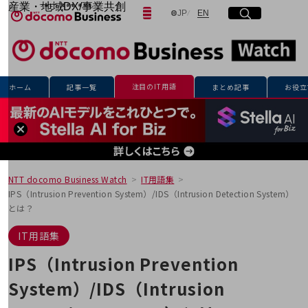
産業・地域DX/事業共創
日本語
English
JP
EN
サイト内検索
開く
メニュー
開く
OPEN HUB for Plural Futures
自律・分散・協調型社会の実現を目指し、
「社会可能性」を探究・実装する事業共創エコシステムです。
フリーワードを入力して探す
OPEN HUB for Plural Futuresとは
イベント/ウェビナー
注目のIT用語
ホーム
記事一覧
まとめ記事
お役立
記事コンテンツ
検索する
プレイヤー(カタリスト/パートナー企業)
事例
Smart World
フリーワードでNTTドコモビジネスの
取り組みを検索
産業・地域DXプラットフォーマーとして
企業と地域が持続成長する社会を目指します
NTT docomo Business Watch
IT用語集
Smart City
IPS（Intrusion Prevention System）/IDS（Intrusion Detection System）
Smart Education
とは？
Smart Healthcare
Smart Industry
IT用語集
Smart Mobility
Smart Worksite
IPS（Intrusion Prevention
生成AI(Generative AI)
地域の取り組み
System）/IDS（Intrusion
地域社会を支える皆さまと地域課題の解決や