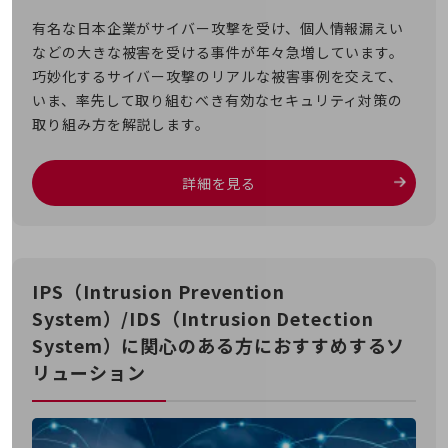
その他のお悩みはこちら
有名な日本企業がサイバー攻撃を受け、個人情報漏えい
業界から見つける
などの大きな被害を受ける事件が年々急増しています。
業界から見つけるTOP
巧妙化するサイバー攻撃のリアルな被害事例を交えて、
製造業
いま、率先して取り組むべき有効なセキュリティ対策の
取り組み方を解説します。
小売・卸売業
運輸業
詳細を見る
建設業
地域産業
その他の業界はこちら
IPS（Intrusion Prevention
ゲーム感覚で見つける
System）/IDS（Intrusion Detection
ビジネスお悩み診断
NTTドコモビジネス
System）に関心のある方におすすめするソ
オンラインショップ
リューション
モバイル・ICTサービスをオンラインで
相談・申し込みができるバーチャルショップ
法人向けモバイルトップ