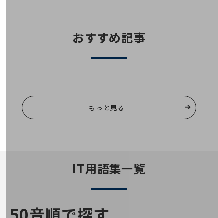
会社案内パンフレット
ニュースルーム
ニュースルームTOP
おすすめ記事
ニュースリリース
地域からの発表
重要なお知らせ
お知らせ
もっと見る
社外からの評価実績
サステナビリティ
サステナビリティTOP
NTTドコモビジネスグループのサステナビリティ
IT用語集一覧
サステナビリティ基本方針
サステナビリティレポート
ダイバーシティ
50音順で探す
経営情報