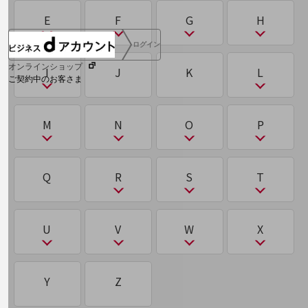
リモートデスクトップ
く
て
A
B
C
D
E
F
G
H
2026年問題(物流)
モニタリング技術
オーバーレイネットワーク／アンダーレイネット
サプライチェーン
ひ
量子コンピューター
クラウド
データセンター
ワーク
ログイン
ABW
BCP
CASB
CDP/DMP
2要素認証
サプライチェーンマネジメント（SCM）
E
F
G
H
オンラインショップ
ピーサート（PSIRT）
I
J
K
L
クラスタリング
データ駆動型
る
ご契約中のお客さま
ACD
BEC（ビジネスメール詐欺）
CDN
D2C
い
ね
サンドボックス
EDR／XDR
5G
GitHub
HealthTech
標的型攻撃
グリーントラストフォーメーション（GX）
ディープラーニング（深層学習）
ルーティング
サービス別サポート情報
ACL
BPO
CDP/DMP
DaaS
I
L
インサイドセールス
M
N
O
P
ネットワークスライシング
在宅勤務
EdTech
FeliCa
GX
HR Tech
標的型攻撃 APT攻撃
クロステック（X-Tech）
ディザスタリカバリ（DR）
AGI（汎用型AI）／ASI（超知能AI）
BPR
CISO
DDoS攻撃
IaaS/PaaS/SaaS
LBO
れ
う
electronic Know Your Customer(eKYC)
FinTech
M
N
O
P
Q
R
S
T
し
ふ
ディスラプター
ご契約中サービスの一元管理
AgileWorking
BYOD
CRM/SFA/MA
DKIM/DMARC/SPF
ICT
LLM
け
レガシーシステム
ウェアラブルデバイス
eSIM
CRM/SFA/MA
NaaS
OpenStack
PaaS/SaaS/IaaS
シーサート（CSIRT）
ファイルレスマルウェア
デジタライゼーション
AgriTech
CSIRT
DMZ
携帯電話番号ポータビリティ（MNP）
IoT
LooCipher
レピュテーション
R
S
T
U
V
W
X
え
M2M
nanoSIM
OWASP
PBX
シャドーIT
Web明細(ビリングステーション)
ファクトリーIoT
デジタルツイン
AR
CTI
DNSサーバー
IOWN®構想
LTE
RAG
CRM/SFA/MA
Tier1（Tier0/Tier0.5/Tier2/Tier3）
こ
ろ
NSA方式・SA方式（NSA方式・SA方式）
MDM
NAS
PoC
U
V
W
X
シンギュラリティー
Y
Z
フィジカルAI
デジタルトランスフォーメーション
AWS
Curveball
DR
IPoE／PPPoE
RAID
SaaS
コワーキングスペース
Local Break Out：ローカルブレイクアウト
エッジAI