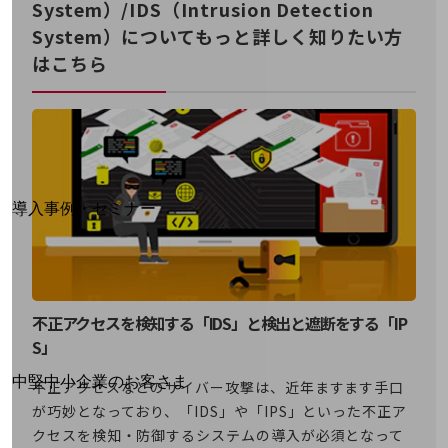
System）/IDS（Intrusion Detection
運用保守・故障紛失サポート
System）についてもっと詳しく知りたい方
回線・ネットワーク
はこちら
お手続き
別ウィンドウで開きます
サービスをご利用中のお客さま
導入事例・セミナー
導入事例TOP
最新の導入事例や注目の導入事例をご紹介します
セミナー
不正アクセスを検知する「IDS」と検出と遮断をする「IP
開催・出展する各種セミナー、イベント情報をご紹介します
S」
別ウィンドウで開きます
中堅中小企業のお客さま
不正アクセスなどのサイバー攻撃は、近年ますます手口
NTTドコモビジネスウォッチ
が巧妙となっており、「IDS」や「IPS」といった不正ア
ビジネスお役立ち情報
クセスを検知・防御するシステムの導入が必須となって