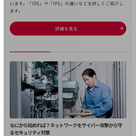
います。「IDS」や「IPS」の違いなどを詳しくご紹介し
旬な話題やお役立ち資料などDXの課題を
ます。
解決するヒントをお届けする記事サイト
新着記事
お役立ち資料ダウンロード
トレンド記事特集
詳細を見る
IT用語集
中堅中小企業向け
サービス・ソリューション
課題やニーズに合ったサービスをご紹介し、
中堅中小企業のビジネスをサポート！
お悩みから見つける
お悩みから見つけるTOP
ネットワーク
モバイル・音声
バックオフィス
リモート・ハイブリッドワーク
なにから始めれば？ネットワークをサイバー攻撃から守
セキュリティ
るセキュリティ対策