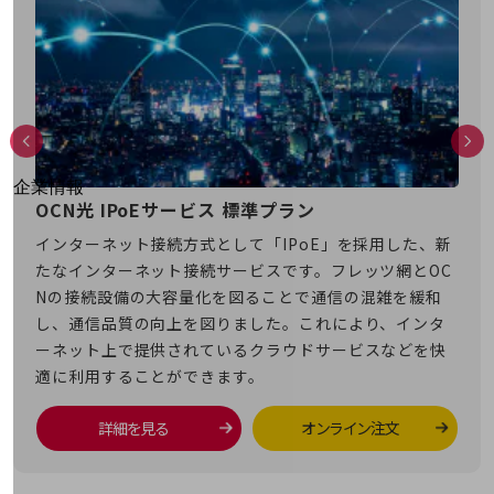
はじめての方へ
サービス・商品を探す
新規会員登録/ログインはこちら
100回線以上のお問い合わせ・お見積りはこちら
別ウィンドウで開きます
企業情報
OCN光 IPoEサービス 標準プラン
doc
企業情報TOP
会社案内
型セ
インターネット接続方式として「IPoE」を採用した、新
安全
会社案内TOP
。S
たなインターネット接続サービスです。フレッツ網とOC
キュ
ービス
Nの接続設備の大容量化を図ることで通信の混雑を緩和
of
組織
）を実
し、通信品質の向上を図りました。これにより、インタ
のクラ
沿革
ーネット上で提供されているクラウドサービスなどを快
現し
適に利用することができます。
社長からのご挨拶
事業拠点
詳細を見る
オンライン注文
グループ会社