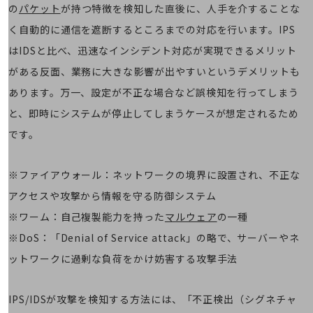
5G
の
パケット
が持つ特徴を検知した直後に、人手を介することな
く自動的に通信を遮断するところまでの対応を行います。IPS
IoT
はIDSと比べ、迅速なインシデント対応が実現できるメリット
AI
がある反面、業務に大きな影響が出やすいというデメリットも
データ利活用
あります。万一、設定が不正な場合など誤検知を行ってしまう
運用管理
と、即時にシステムが停止してしまうケースが想定されるため
です。
業務支援・マーケティング
災害対策・BCP
課題・ニーズで探す
※ファイアウォール：ネットワークの境界に設置され、不正な
課題・ニーズで探すTOP
アクセスや攻撃から情報を守る防御システム
コミュニケーション・情報共有
※ワーム：自己複製能力を持った
マルウェア
の一種
※DoS：「Denial of Service attack」の略で、サーバーやネ
マーケティング
ットワークに過剰な負荷をかけ妨害する攻撃手法
業務効率化
災害対策
IPS/IDSが攻撃を検知する方法には、「不正検出（シグネチャ