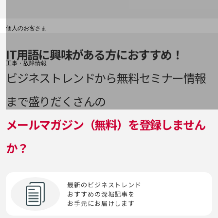
MedTech
NFV
PoliTech
UTM
VDI
WAF
X-Tech
料金分析(ご利用料金管理サービス)
シングルサインオン（SSO）
（LBO）
フィンテック（FinTech）
デュアルSIM
IPS・IDS
RPA
SaaS/IaaS/PaaS
Web明細(My docomo)
エドテック（EdTech）
Mirai
NSA方式・SA方式
PSIRT
VD統合
Web3
死活監視
ロードバランサー
個人のお客さま
フォレンジック
電子本人確認（electronic Know Your
IPsec
Samsam
NTTドコモ
Customer(eKYC)）
越境EC
MNP
IT用語に興味がある方におすすめ！
VPN
Webスキミング
深層学習（ディープラーニング）
ロボティクス
OCNなど
プライベートクラウド/パブリッククラウド/ハイ
IP電話
SASE
工事・故障情報
ブリッドクラウド
と
お客さまサポートサイト
ビジネストレンドから無料セミナー情報
Multi-access Edge Computing(MEC)
VR
Webフィルタリング
お
ロボティック・プロセス・オートメーション
す
ISMS
（RPA）
SCM
SDPFナレッジセンター
プロキシサーバー
ドメイン認証
まで盛りだくさんの
MVNO
WPA
オーバーレイネットワーク／アンダーレイネット
ステートスポンサード攻撃
NTTドコモ 通信障害情報
ワーク
ISP
SD-WAN
ブロックストレージ
トランジット
メールマガジン（無料）を登録しません
WPA3
ストレージ
オブジェクトストレージ
ITIL
SDN
ブロックチェーン
か？
トロイの木馬
スマートシティプラットフォーム
オンプレミス
ITSM
SIEM
プロンプト
スマートワーク
IVR
SMS
最新のビジネストレンド
プロンプトエンジニアリング
おすすめの深堀記事を
お手元にお届けします
せ
SOAR
第5世代通信（5G）