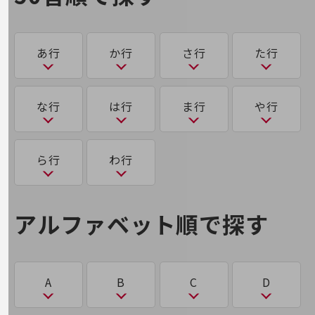
経営情報TOP
業績
あ行
か行
さ行
た行
決算公告
電子公告
あ
か
さ
た
な行
は行
ま行
や行
基礎的電気通信役務損益明細表
採用情報
アクティビティ・ベースド・ワーキング（ABW）
可用性
サース（SaaS）
多要素認証
採用情報TOP
な
は
ま
ゆ
ら行
わ行
新卒採用
アグリゲートコンピューティング
サイバーハイジーン
大規模言語モデル（LLM）
き
なりすまし
ハイパーバイザー
マルウェア
ユビキタス
経験者採用
アグリテック（AgriTech）
サイバー空間
第5世代通信（5G）
ら
わ
強化学習
アルファベット順で探す
障がい者採用
パケット
に
め
アジャイルワーキング（AgileWorking）
サイロ
人材育成制度
ランサムウェア
ワンタイムパスワード認証
機械学習
ち
広告・協賛
パスワードリスト攻撃
2025年問題
メドテック（MedTech）
広告
アップセル
サブスクリプション
A
B
C
D
機械翻訳
チャットボット
り
パブリッククラウド/プライベートクラウド/ハイ
協賛
2026年問題(AI)
も
ブリッドクラウド
NTTドコモグループ
アノテーション
サブブランド