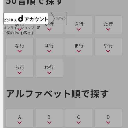
50音順で探す
ログイン
あ行
か行
さ行
た行
オンラインショップ
ご契約中のお客さま
あ
か
さ
た
な行
は行
ま行
や行
サービス別サポート情報
アクティビティ・ベースド・ワーキング（ABW）
可用性
サース（SaaS）
多要素認証
な
は
ま
ゆ
ら行
わ行
アグリゲートコンピューティング
サイバーハイジーン
大規模言語モデル（LLM）
き
ご契約中サービスの一元管理
なりすまし
ハイパーバイザー
マルウェア
ユビキタス
アグリテック（AgriTech）
サイバー空間
第5世代通信（5G）
ら
わ
強化学習
アルファベット順で探す
パケット
に
め
アジャイルワーキング（AgileWorking）
サイロ
ランサムウェア
ワンタイムパスワード認証
Web明細(ビリングステーション)
機械学習
ち
パスワードリスト攻撃
2025年問題
メドテック（MedTech）
アップセル
サブスクリプション
A
B
C
D
機械翻訳
チャットボット
り
パブリッククラウド/プライベートクラウド/ハイ
2026年問題(AI)