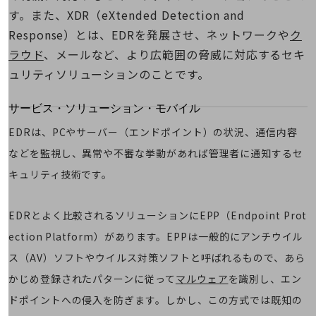
地域経済のさらなる活性化に取り組みます
す。また、XDR（eXtended Detection and
自治体・地域社会との共創
LGPF(Local Government Platform)
Response）とは、EDRを発展させ、ネットワークや
ク
ラウド
、メールなど、より広範囲の脅威に対応するセキ
別ウィンドウで開きます
ュリティソリューションのことです。
サービス・ソリューション・モバイル
サービス・ソリューションTOP
EDRは、PCやサーバー（エンドポイント）の状況、通信内容
DXに関する課題を解決する
などを監視し、異常や不審な挙動があれば管理者に通知するセ
サービス・ソリューションをご紹介
キュリティ技術です。
カテゴリーで探す
カテゴリーで探すTOP
EDRとよく比較されるソリューションにEPP（Endpoint Prot
ネットワーク・モバイル
ection Platform）があります。EPPは一般的にアンチウイル
クラウド・データセンター
ス（AV）ソフトやウイルス対策ソフトと呼ばれるもので、あら
電話・映像コミュニケーション
かじめ登録されたパターンに従って
マルウェア
を識別し、エン
セキュリティ
ドポイントへの侵入を防ぎます。しかし、この方式では既知の