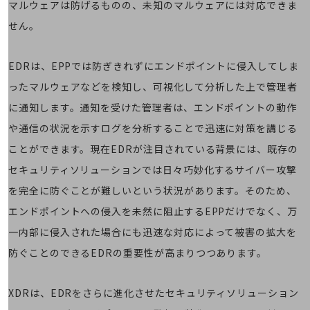
マルウェアは防げるものの、未知のマルウェアには対応できま
5G
せん。
IoT
AI
EDRは、EPPでは防ぎきれずにエンドポイントに侵入してしま
データ利活用
ったマルウェアなどを検知し、可視化して分析した上で管理者
に通知します。通知を受けた管理者は、エンドポイントの動作
運用管理
や通信の状況を示すログを分析することで迅速に対策を講じる
業務支援・マーケティング
ことができます。現在EDRが注目されている背景には、既存の
災害対策・BCP
セキュリティソリューションでは日々巧妙化するサイバー攻撃
課題・ニーズで探す
課題・ニーズで探すTOP
を完全に防ぐことが難しいという状況があります。そのため、
エンドポイントへの侵入を未然に阻止するEPPだけでなく、万
コミュニケーション・情報共有
一内部に侵入された場合にも迅速な対応によって被害の拡大を
マーケティング
防ぐことのできるEDRの重要性が高まりつつあります。
業務効率化
災害対策
XDRは、EDRをさらに進化させたセキュリティソリューション