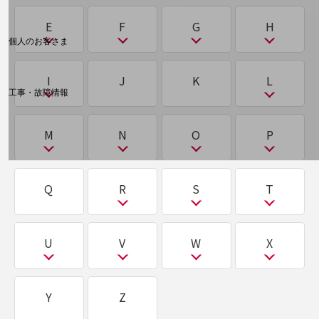
も
ブリッドクラウド
アノテーション
サブブランド
料金分析(ご利用料金管理サービス)
リモートデスクトップ
く
て
A
B
C
D
E
F
G
H
2026年問題(物流)
Web明細(My docomo)
モニタリング技術
オーバーレイネットワーク／アンダーレイネット
サプライチェーン
個人のお客さま
ひ
量子コンピューター
クラウド
データセンター
ワーク
NTTドコモ
ABW
BCP
CASB
CDP/DMP
2要素認証
サプライチェーンマネジメント（SCM）
E
F
G
H
ピーサート（PSIRT）
I
J
K
L
OCNなど
クラスタリング
データ駆動型
る
ACD
BEC（ビジネスメール詐欺）
CDN
D2C
工事・故障情報
い
ね
お客さまサポートサイト
サンドボックス
EDR／XDR
5G
GitHub
HealthTech
標的型攻撃
グリーントラストフォーメーション（GX）
ディープラーニング（深層学習）
ルーティング
ACL
BPO
CDP/DMP
DaaS
I
L
SDPFナレッジセンター
インサイドセールス
M
N
O
P
ネットワークスライシング
在宅勤務
EdTech
FeliCa
GX
HR Tech
標的型攻撃 APT攻撃
NTTドコモ 通信障害情報
クロステック（X-Tech）
ディザスタリカバリ（DR）
AGI（汎用型AI）／ASI（超知能AI）
BPR
CISO
DDoS攻撃
IaaS/PaaS/SaaS
LBO
れ
う
electronic Know Your Customer(eKYC)
FinTech
M
N
O
P
Q
R
S
T
し
ふ
ディスラプター
AgileWorking
BYOD
CRM/SFA/MA
DKIM/DMARC/SPF
ICT
LLM
け
レガシーシステム
ウェアラブルデバイス
eSIM
CRM/SFA/MA
NaaS
OpenStack
PaaS/SaaS/IaaS
シーサート（CSIRT）
ファイルレスマルウェア
デジタライゼーション
AgriTech
CSIRT
DMZ
携帯電話番号ポータビリティ（MNP）
IoT
LooCipher
レピュテーション
R
S
T
U
V
W
X
え
M2M
nanoSIM
OWASP
PBX
シャドーIT
ファクトリーIoT
デジタルツイン
AR
CTI
DNSサーバー
IOWN®構想
LTE
RAG
CRM/SFA/MA
Tier1（Tier0/Tier0.5/Tier2/Tier3）
こ
ろ
NSA方式・SA方式（NSA方式・SA方式）
MDM
NAS
PoC
U
V
W
X
シンギュラリティー
Y
Z
フィジカルAI
デジタルトランスフォーメーション
AWS
Curveball
DR
IPoE／PPPoE
RAID
SaaS
コワーキングスペース
Local Break Out：ローカルブレイクアウト