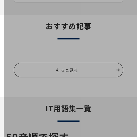
経営情報TOP
業績
おすすめ記事
決算公告
電子公告
基礎的電気通信役務損益明細表
採用情報
採用情報TOP
もっと見る
新卒採用
経験者採用
障がい者採用
人材育成制度
IT用語集一覧
広告・協賛
広告
協賛
NTTドコモグループ