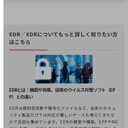
通信モジュール製品
衛星携帯電話
IOT完了済みメーカーブランド製品
料金
EDR／XDRについてもっと詳しく知りたい方
料金TOP
はこちら
ドコモBiz データ無制限 ドコモ MAX ドコモ mini ドコモBiz かけ放題
ケータイプラン
5Gデータプラス
データプラス
EDRとは｜機能や効果、従来のウイルス対策ソフト（EP
IoT向け回線料金
P）との違い
home5Gプラン
モバイルサービス
EDRは標的型攻撃や暗号化ファイルなど、従来のセキュ
端末の一元管理
リティ製品だけでは対応が難しいケースも増えてきたな
かで注目を集めています。EDRの概要や機能、EPPやNG
セキュリティ