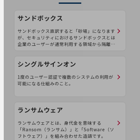
会社案内パンフレット
ニュースルーム
ニュースルームTOP
サンドボックス
ニュースリリース
サンドボックス直訳すると「砂場」になります
が、セキュリティにおけるサンドボックスとは
地域からの発表
企業のユーザーが通常利用する領域から隔離さ
重要なお知らせ
れ、保護された空間に構築された仮想環境のこ
とです。
お知らせ
シングルサインオン
社外からの評価実績
1度のユーザー認証で複数のシステムの利用が
サステナビリティ
可能になる仕組みのこと。
サステナビリティTOP
NTTドコモビジネスグループのサステナビリティ
サステナビリティ基本方針
ランサムウェア
サステナビリティレポート
ランサムウェアとは、身代金を意味する
「Ransom（ランサム）」と「Software（ソ
ダイバーシティ
フトウェア）」を組み合わせた造語です。
経営情報