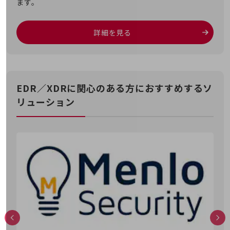
ます。
その他のお悩みはこちら
業界から見つける
業界から見つけるTOP
詳細を見る
製造業
小売・卸売業
EDR／XDRに関心のある方におすすめするソ
運輸業
リューション
建設業
地域産業
その他の業界はこちら
ゲーム感覚で見つける
ビジネスお悩み診断
NTTドコモビジネス
オンラインショップ
モバイル・ICTサービスをオンラインで
相談・申し込みができるバーチャルショップ
法人向けモバイルトップ