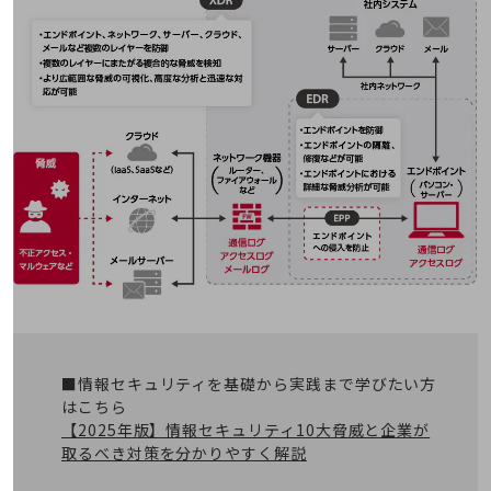
教育
モビリティ
製造・建設業
小売業
キーワードで探す
モバイルTOP
法人向けスマホ・携帯に関する、
おすすめの機種、料金やサービスをご紹介
製品
製品TOP
ビジネス向けスマートフォン
タフネススマートフォン
■情報セキュリティを基礎から実践まで学びたい方
データ通信製品
はこちら
【2025年版】情報セキュリティ10大脅威と企業が
ドコモケータイ
取るべき対策を分かりやすく解説
5G対応ホームルーター