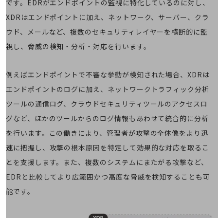
です。EDRがエンドポイントの監視に特化しているのに対し、
職場環境整備
XDRはエンドポイントに加え、ネットワーク、サーバー、クラ
地域共創・地方創生
ウド、メールなど、複数のセキュリティレイヤーを横断的に監
セキュリティ対策
視し、脅威の検知・分析・対応を行います。
遠隔監視
例えばエンドポイントで不審な挙動が検知された場合、XDRは
顧客体験（CX）改善
エンドポイントのログに加え、ネットワークトラフィック分析
自動化・省電化
ツールの通信ログ、クラウドセキュリティツールのアクセスロ
人材不足解消
グなど、ほかのツールからのログ情報もあわせて統合的に分析
業種・業態で探す
業種・業態で探すTOP
を行います。この働きにより、管理者が攻撃の全体像をより迅
速に把握し、攻撃の根本原因を特定して効果的な対応を取るこ
自治体
とを支援します。また、複数のシステムにまたがる攻撃など、
一次産業
EDRと比較してより広範囲かつ高度な脅威を検知することも可
医療・介護
能です。
観光