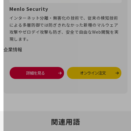
はじめての方へ
サービス・商品を探す
Menlo Security
マイ
新規会員登録/ログインはこちら
100回線以上のお問い合わせ・お見積りはこちら
デジ
インターネット分離・無害化の技術で、従来の検知技術
クラ
で、
による多層防御では防ぎきれなかった新種のマルウェア
理コ
への
攻撃やゼロデイ攻撃も防ぎ、安全で自由なWeb閲覧を実
「フ
壁突破
現します。
なク
てき
知の
別ウィンドウで開きます
企業情報
企業情報TOP
会社案内
会社案内TOP
詳細を見る
オンライン注文
組織
沿革
社長からのご挨拶
事業拠点
関連用語
グループ会社