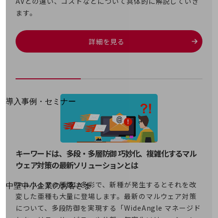
AVとの違い、コストなどについて具体的に解説していき
運用保守・故障紛失サポート
ます。
回線・ネットワーク
お手続き
詳細を見る
別ウィンドウで開きます
サービスをご利用中のお客さま
導入事例・セミナー
導入事例TOP
最新の導入事例や注目の導入事例をご紹介します
セミナー
キーワードは、多段・多層防御 巧妙化、複雑化するマル
開催・出展する各種セミナー、イベント情報をご紹介します
ウェア対策の最新ソリューションとは
別ウィンドウで開きます
マルウェアの種類は多彩で、新種が発生するとそれを改
中堅中小企業のお客さま
変した亜種も大量に登場します。最新のマルウェア対策
NTTドコモビジネスウォッチ
について、多段防御を実現する「WideAngle マネージド
ビジネスお役立ち情報