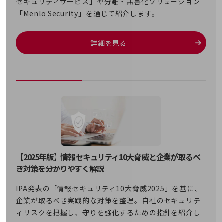
セキュリティサービス」や分離・無害化ソリューション
旬な話題やお役立ち資料などDXの課題を
「Menlo Security」を通じて紹介します。
解決するヒントをお届けする記事サイト
新着記事
お役立ち資料ダウンロード
詳細を見る
トレンド記事特集
IT用語集
中堅中小企業向け
サービス・ソリューション
課題やニーズに合ったサービスをご紹介し、
中堅中小企業のビジネスをサポート！
お悩みから見つける
お悩みから見つけるTOP
ネットワーク
【2025年版】情報セキュリティ10大脅威と企業が取るべ
モバイル・音声
き対策を分かりやすく解説
バックオフィス
IPA発表の「情報セキュリティ10大脅威2025」を基に、
リモート・ハイブリッドワーク
企業が取るべき実践的な対策を整理。自社のセキュリテ
ィリスクを把握し、守りを強化するための指針を紹介し
セキュリティ