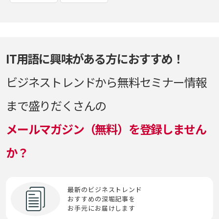
エッジAI
MedTech
NFV
PoliTech
UTM
VDI
WAF
X-Tech
シングルサインオン（SSO）
（LBO）
フィンテック（FinTech）
デュアルSIM
IPS・IDS
RPA
SaaS/IaaS/PaaS
エドテック（EdTech）
Mirai
NSA方式・SA方式
PSIRT
VD統合
Web3
死活監視
ロードバランサー
フォレンジック
電子本人確認（electronic Know Your
IPsec
Samsam
Customer(eKYC)）
越境EC
MNP
IT用語に興味がある方におすすめ！
VPN
Webスキミング
深層学習（ディープラーニング）
ロボティクス
プライベートクラウド/パブリッククラウド/ハイ
IP電話
SASE
ブリッドクラウド
と
ビジネストレンドから無料セミナー情報
Multi-access Edge Computing(MEC)
VR
Webフィルタリング
お
ロボティック・プロセス・オートメーション
す
ISMS
（RPA）
SCM
プロキシサーバー
ドメイン認証
まで盛りだくさんの
MVNO
WPA
オーバーレイネットワーク／アンダーレイネット
ステートスポンサード攻撃
ワーク
ISP
SD-WAN
ブロックストレージ
トランジット
メールマガジン（無料）を登録しません
WPA3
ストレージ
オブジェクトストレージ
ITIL
SDN
ブロックチェーン
か？
トロイの木馬
スマートシティプラットフォーム
オンプレミス
ITSM
SIEM
プロンプト
スマートワーク
IVR
SMS
最新のビジネストレンド
プロンプトエンジニアリング
おすすめの深堀記事を
お手元にお届けします
せ
SOAR
第5世代通信（5G）