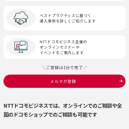
セキュリティインシデント
SOC
輻輳(ふくそう）
ベストプラクティスに基づく
導入事例を詳しくご紹介します
セッション
Society 5.0
へ
ゼロデイ攻撃
SoE(System of Engagement)
NTTドコモビジネス主催の
ペネトレーションテスト
オンラインセミナーや
イベントをご案内します
ゼロトラスト
SORA
ペリメータセキュリティ
＼ご登録は1分で完了／
生体認証
SPF/DKIM/DMARC
ほ
メルマガ登録
生成AI
SSH
ポリテック（PoliTech）
脆弱性／脆弱性診断
SSO
NTTドコモビジネスでは、オンラインでのご相談や
全
Systems of Record(SoR)
国のドコモショップでのご相談も可能です
そ
ソーシャルエンジニアリング