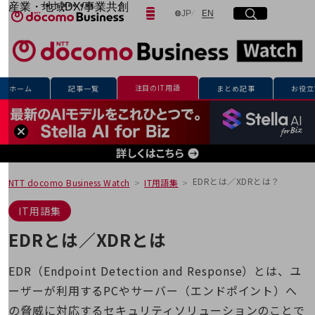
産業・地域DX/事業共創
日本語
English
JP
EN
サイト内検索
開く
メニュー
開く
OPEN HUB for Plural Futures
自律・分散・協調型社会の実現を目指し、
「社会可能性」を探究・実装する事業共創エコシステムです。
フリーワードを入力して探す
OPEN HUB for Plural Futuresとは
イベント/ウェビナー
注目のIT用語
ホーム
記事一覧
まとめ記事
お役立
記事コンテンツ
検索する
プレイヤー(カタリスト/パートナー企業)
事例
Smart World
フリーワードでNTTドコモビジネスの
取り組みを検索
産業・地域DXプラットフォーマーとして
企業と地域が持続成長する社会を目指します
EDRとは／XDRとは？
NTT docomo Business Watch
IT用語集
Smart City
Smart Education
IT用語集
Smart Healthcare
Smart Industry
EDRとは／XDRとは
Smart Mobility
Smart Worksite
生成AI(Generative AI)
EDR（Endpoint Detection and Response）とは、ユ
地域の取り組み
ーザーが利用するPCやサーバー（エンドポイント）へ
地域社会を支える皆さまと地域課題の解決や
の脅威に対応するセキュリティソリューションのことで