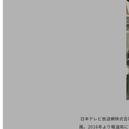
医療・介護
観光
教育
モビリティ
製造・建設業
小売業
キーワードで探す
モバイルTOP
法人向けスマホ・携帯に関する、
おすすめの機種、料金やサービスをご紹介
製品
製品TOP
ビジネス向けスマートフォン
日本テレビ放送網株式会社
タフネススマートフォン
属。2016年より報道局にて「