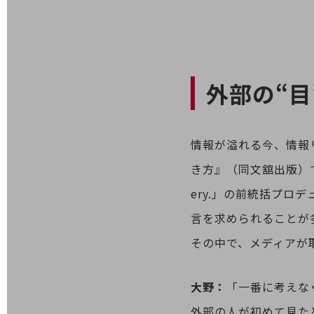
データ通信製品
ドコモケータイ
5G対応ホームルーター
外部の“
通信モジュール製品
衛星携帯電話
IOT完了済みメーカーブランド製品
情報が溢れる今、情報
料金
料金TOP
き方』（同文舘出版）で
ドコモBiz データ無制限 ドコモ MAX ドコモ mini ドコモBiz かけ放題
ery.」の前統括プ
言を求められることが
ケータイプラン
その中で、メディアが
5Gデータプラス
データプラス
大野：
「一番に考えな
IoT向け回線料金
外部の人が初めて見た