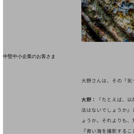
最新の導入事例や注目の導入事例をご紹介します
セミナー
開催・出展する各種セミナー、イベント情報をご紹介します
中堅中小企業のお客さま
NTTドコモビジネスウォッチ
ビジネスお役立ち情報
大野さんは、その「気
旬な話題やお役立ち資料などDXの課題を
解決するヒントをお届けする記事サイト
新着記事
お役立ち資料ダウンロード
大野：
「たとえば、以
トレンド記事特集
IT用語集
法はないでしょうか』
中堅中小企業向け
ょうか。それよりも、
サービス・ソリューション
『青い海を撮影するこ
課題やニーズに合ったサービスをご紹介し、