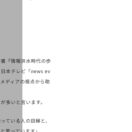
著書『情報洪水時代の歩
テレビ「news ev
でメディアの視点から助
とが多いと言います。
知っている人の目線と、
うと思っています」