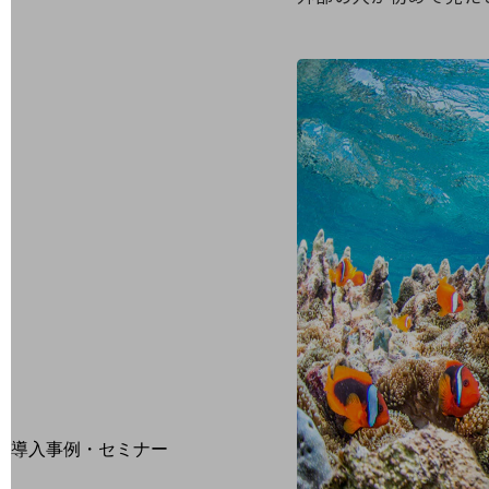
home5Gプラン
モバイルサービス
端末の一元管理
セキュリティ
運用保守・故障紛失サポート
回線・ネットワーク
お手続き
別ウィンドウで開きます
サービスをご利用中のお客さま
導入事例・セミナー
導入事例TOP