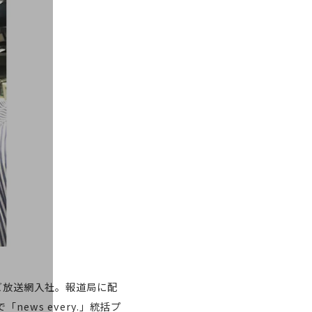
レビ放送網入社。報道局に配
「news every.」統括プ