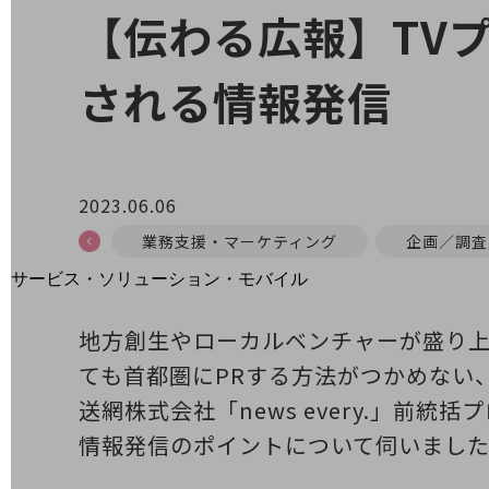
地域経済のさらなる活性化に取り組みます
【伝わる広報】TV
自治体・地域社会との共創
LGPF(Local Government Platform)
される情報発信
別ウィンドウで開きます
2023.06.06
業務支援・マーケティング
企画／調査
サービス・ソリューション・モバイル
サービス・ソリューションTOP
地方創生やローカルベンチャーが盛り
DXに関する課題を解決する
サービス・ソリューションをご紹介
ても首都圏にPRする方法がつかめない
カテゴリーで探す
送網株式会社「news every.」
カテゴリーで探すTOP
情報発信のポイントについて伺いました
ネットワーク・モバイル
クラウド・データセンター