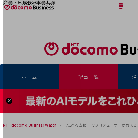
産業・地域DX/事業共創
サイト内検索
開く
メニュー
開く
OPEN HUB for Plural Futures
自律・分散・協調型社会の実現を目指し、
「社会可能性」を探究・実装する事業共創エコシステムです。
フリーワードを入力して探す
OPEN HUB for Plural Futuresとは
イベント/ウェビナー
記事コンテンツ
プレイヤー(カタリスト/パートナー企業)
事例
Smart World
フリーワードでNTTドコモビジネスの
取り組みを検索
産業・地域DXプラットフォーマーとして
ホーム
記事一覧
注
企業と地域が持続成長する社会を目指します
Smart City
Smart Education
Smart Healthcare
Smart Industry
Smart Mobility
Smart Worksite
生成AI(Generative AI)
地域の取り組み
【伝わる広報】TVプロデューサーが教え
NTT docomo Business Watch
地域社会を支える皆さまと地域課題の解決や