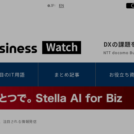
日本語
English
JP
EN
DXの課題
検索する
NTT docomo
目のIT用語
まとめ記事
お役立ち
る、注目される情報発信