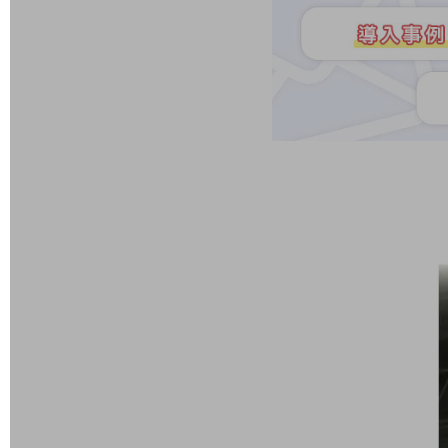
業務効率化
災害対策
職場環境整備
地域共創・地方創生
セキュリティ対策
遠隔監視
顧客体験（CX）改善
自動化・省電化
人材不足解消
業種・業態で探す
業種・業態で探すTOP
自治体
一次産業