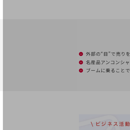
電話・映像コミュニケーション
セキュリティ
5G
IoT
外部の“目”で売り
AI
名産品アンコンシ
データ利活用
ブームに乗ること
運用管理
業務支援・マーケティング
災害対策・BCP
課題・ニーズで探す
課題・ニーズで探すTOP
コミュニケーション・情報共有
マーケティング