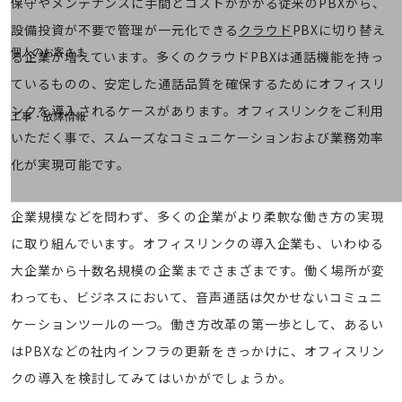
保守やメンテナンスに手間とコストがかかる従来のPBXから、
料金分析(ご利用料金管理サービス)
設備投資が不要で管理が一元化できる
クラウド
PBXに切り替え
Web明細(My docomo)
個人のお客さま
る企業が増えています。多くのクラウドPBXは通話機能を持っ
NTTドコモ
ているものの、安定した通話品質を確保するためにオフィスリ
OCNなど
ンクを導入されるケースがあります。オフィスリンクをご利用
工事・故障情報
お客さまサポートサイト
いただく事で、スムーズなコミュニケーションおよび業務効率
化が実現可能です。
SDPFナレッジセンター
NTTドコモ 通信障害情報
企業規模などを問わず、多くの企業がより柔軟な働き方の実現
に取り組んでいます。オフィスリンクの導入企業も、いわゆる
大企業から十数名規模の企業までさまざまです。働く場所が変
わっても、ビジネスにおいて、音声通話は欠かせないコミュニ
ケーションツールの一つ。働き方改革の第一歩として、あるい
はPBXなどの社内インフラの更新をきっかけに、オフィスリン
クの導入を検討してみてはいかがでしょうか。