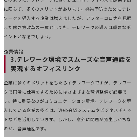
はじめての方へ
サービス・商品を探す
に限らず、多くのメリットがあります。感染予防のためにテレ
新規会員登録/ログインはこちら
ワークを導入する企業は増えましたが、アフターコロナを見据
100回線以上のお問い合わせ・お見積りはこちら
えた働き方改革の一環としても、テレワークの導入は重要なポ
イントとなるでしょう。
別ウィンドウで開きます
企業情報
3.テレワーク環境でスムーズな音声通話を
企業情報TOP
会社案内
実現するオフィスリンク
会社案内TOP
企業に多くのメリットをもたらすテレワークですが、テレワー
組織
クで円滑に仕事をするためにはさまざまな環境整備が必要で
沿革
す。特に重要なのがコミュニケーション環境。テレワークを導
社長からのご挨拶
入している企業の多くは、Web会議システムやビジネスチャッ
事業拠点
トなどを活用しています。しかし、意外に問題が発生しがちな
グループ会社
のが、音声通話です。