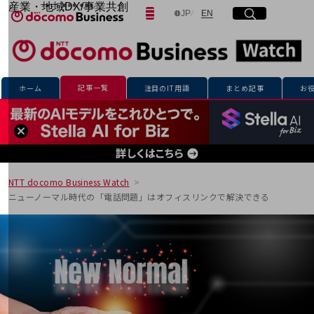
産業・地域DX/事業共創
日本語
English
JP
EN
サイト内検索
開く
メニュー
開く
OPEN HUB for Plural Futures
自律・分散・協調型社会の実現を目指し、
「社会可能性」を探究・実装する事業共創エコシステムです。
フリーワードを入力して探す
OPEN HUB for Plural Futuresとは
イベント/ウェビナー
記事一覧
ホーム
注目のIT用語
まとめ記事
お
記事コンテンツ
検索する
プレイヤー(カタリスト/パートナー企業)
事例
Smart World
フリーワードでNTTドコモビジネスの
取り組みを検索
産業・地域DXプラットフォーマーとして
企業と地域が持続成長する社会を目指します
NTT docomo Business Watch
Smart City
ニューノーマル時代の「電話問題」はオフィスリンクで解決できる
Smart Education
Smart Healthcare
Smart Industry
Smart Mobility
Smart Worksite
生成AI(Generative AI)
地域の取り組み
地域社会を支える皆さまと地域課題の解決や