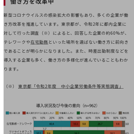
働き方を改革中
職場環境整備
地域共創・地方創生
新型コロナウイルスの感染拡大の影響もあり、多くの企業が働
セキュリティ対策
き方改革を推進しています。東京都が、令和2年に都内企業に
対して行った調査（※）によると、回答した企業の約60%が、
遠隔監視
テレワークや
在宅勤務
といった場所を選ばない働き方に前向き
顧客体験（CX）改善
であることが明らかになりました。また、時差出勤制度などを
自動化・省電化
導入する企業も多く、働き方の多様化が進んでいることもわか
人材不足解消
ります。
業種・業態で探す
業種・業態で探すTOP
（※）
東京都「令和2年度 中小企業労働条件等実態調査」
自治体
一次産業
医療・介護
観光