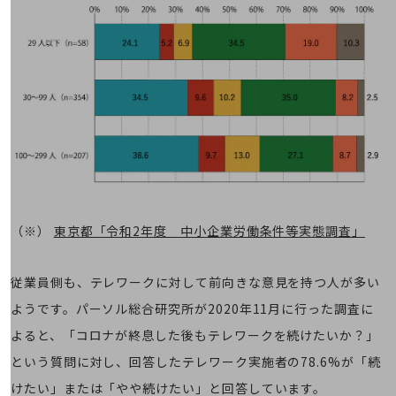
通信モジュール製品
衛星携帯電話
IOT完了済みメーカーブランド製品
料金
料金TOP
ドコモBiz データ無制限 ドコモ MAX ドコモ mini ドコモBiz かけ放題
ケータイプラン
5Gデータプラス
（※）
東京都「令和2年度 中小企業労働条件等実態調査」
データプラス
従業員側も、テレワークに対して前向きな意見を持つ人が多い
IoT向け回線料金
ようです。パーソル総合研究所が2020年11月に行った調査に
home5Gプラン
モバイルサービス
よると、「コロナが終息した後もテレワークを続けたいか？」
端末の一元管理
という質問に対し、回答したテレワーク実施者の78.6%が「続
セキュリティ
けたい」または「やや続けたい」と回答しています。