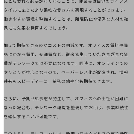
にとらわれる必要がなくなることで、従業員は自分のライフス
その他のお悩みはこちら
タイルに応じたより柔軟な働き方を実現することができます。
業界から見つける
業界から見つけるTOP
働きやすい環境を整備することは、離職防止や優秀な人材の確
保にも効果を発揮するでしょう。
製造業
小売・卸売業
加えて期待できるのがコストの削減です。オフィスの賃料や備
運輸業
品にかかる費用、交通費など、従来発生していたさまざまな経
建設業
費がテレワークでは不要になります。同時に、オンラインでの
やりとりが中心となるので、ペーパーレス化が促進され、情報
地域産業
共有もスピーディーに。業務の効率化も期待できます。
その他の業界はこちら
ゲーム感覚で見つける
ビジネスお悩み診断
さらに、予期せぬ事態が発生して、オフィスへの出社が困難に
NTTドコモビジネス
なった場合も、テレワーク環境を整備しておけば、事業継続性
オンラインショップ
を確保することが可能です。
モバイル・ICTサービスをオンラインで
相談・申し込みができるバーチャルショップ
法人向けモバイルトップ
このように、テレワークには、新型コロナウイルスの感染予防