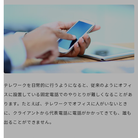
会社案内パンフレット
ニュースルーム
ニュースルームTOP
ニュースリリース
地域からの発表
重要なお知らせ
お知らせ
社外からの評価実績
サステナビリティ
サステナビリティTOP
テレワークを日常的に行うようになると、従来のようにオフィ
スに設置している固定電話でのやりとりが難しくなることがあ
NTTドコモビジネスグループのサステナビリティ
ります。たとえば、テレワークでオフィスに人がいないとき
サステナビリティ基本方針
に、クライアントから代表電話に電話がかかってきても、誰も
サステナビリティレポート
出ることができません。
ダイバーシティ
経営情報