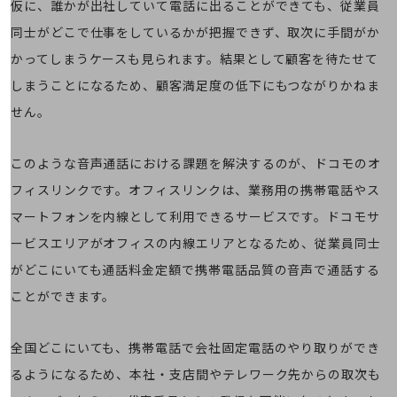
仮に、誰かが出社していて電話に出ることができても、従業員
経営情報TOP
同士がどこで仕事をしているかが把握できず、取次に手間がか
業績
かってしまうケースも見られます。結果として顧客を待たせて
決算公告
しまうことになるため、顧客満足度の低下にもつながりかねま
電子公告
せん。
基礎的電気通信役務損益明細表
採用情報
このような音声通話における課題を解決するのが、ドコモのオ
採用情報TOP
フィスリンクです。オフィスリンクは、業務用の携帯電話やス
新卒採用
マートフォンを内線として利用できるサービスです。ドコモサ
経験者採用
ービスエリアがオフィスの内線エリアとなるため、従業員同士
がどこにいても通話料金定額で携帯電話品質の音声で通話する
障がい者採用
ことができます。
人材育成制度
広告・協賛
広告
全国どこにいても、携帯電話で会社固定電話のやり取りができ
協賛
るようになるため、本社・支店間やテレワーク先からの取次も
NTTドコモグループ