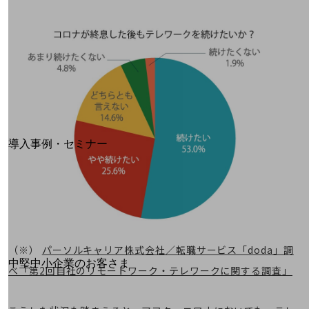
運用保守・故障紛失サポート
回線・ネットワーク
お手続き
別ウィンドウで開きます
サービスをご利用中のお客さま
導入事例・セミナー
導入事例TOP
最新の導入事例や注目の導入事例をご紹介します
セミナー
開催・出展する各種セミナー、イベント情報をご紹介します
（※）
パーソルキャリア株式会社／転職サービス「doda」調
別ウィンドウで開きます
中堅中小企業のお客さま
べ「第2回自社のリモートワーク・テレワークに関する調査」
NTTドコモビジネスウォッチ
ビジネスお役立ち情報