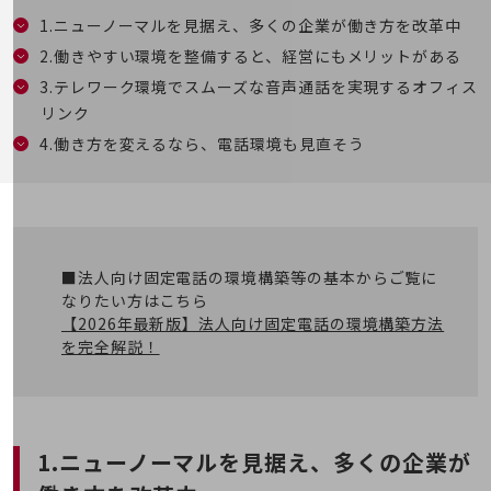
5G
1.ニューノーマルを見据え、多くの企業が働き方を改革中
IoT
2.働きやすい環境を整備すると、経営にもメリットがある
3.テレワーク環境でスムーズな音声通話を実現するオフィス
AI
リンク
データ利活用
4.働き方を変えるなら、電話環境も見直そう
運用管理
業務支援・マーケティング
災害対策・BCP
課題・ニーズで探す
■法人向け固定電話の環境構築等の基本からご覧に
課題・ニーズで探すTOP
なりたい方はこちら
【2026年最新版】法人向け固定電話の環境構築方法
コミュニケーション・情報共有
を完全解説！
マーケティング
業務効率化
災害対策
1.ニューノーマルを見据え、多くの企業が