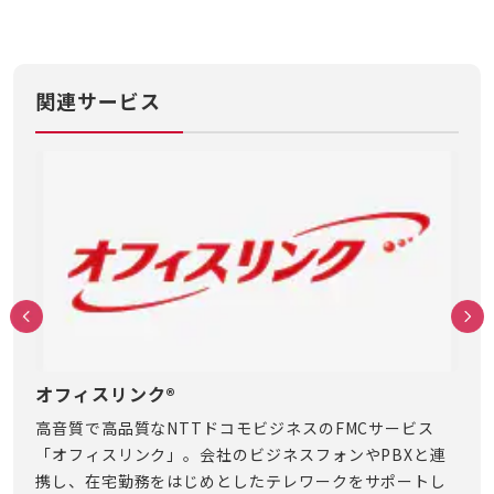
関連サービス
オフィスリンク®
ど
のお
高音質で高品質なNTTドコモビジネスのFMCサービス
どこ
ビジ
「オフィスリンク」。会社のビジネスフォンやPBXと連
問い
方を
携し、在宅勤務をはじめとしたテレワークをサポートし
ネス