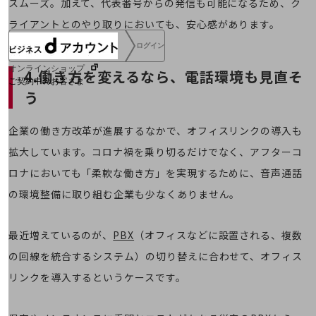
スムーズ。加えて、代表番号からの発信も可能になるため、ク
ライアントとのやり取りにおいても、安心感があります。
ログイン
オンラインショップ
4.働き方を変えるなら、電話環境も見直そ
ご契約中のお客さま
う
サービス別サポート情報
企業の働き方改革が進展するなかで、オフィスリンクの導入も
拡大しています。コロナ禍を乗り切るだけでなく、アフターコ
ロナにおいても「柔軟な働き方」を実現するために、音声通話
ご契約中サービスの一元管理
の環境整備に取り組む企業も少なくありません。
最近増えているのが、
PBX
（オフィスなどに設置される、複数
Web明細(ビリングステーション)
の回線を統合するシステム）の切り替えに合わせて、オフィス
リンクを導入するというケースです。