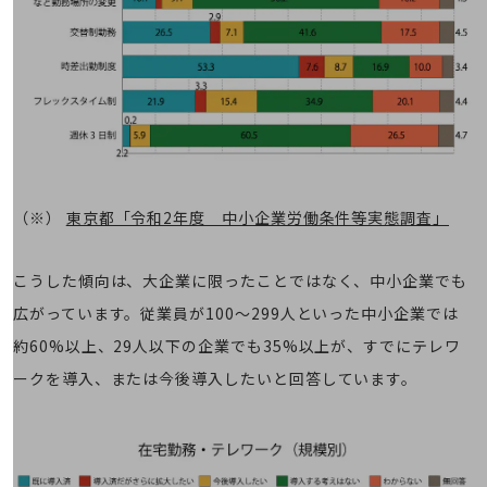
教育
モビリティ
製造・建設業
小売業
キーワードで探す
モバイルTOP
法人向けスマホ・携帯に関する、
（※）
東京都「令和2年度 中小企業労働条件等実態調査」
おすすめの機種、料金やサービスをご紹介
製品
製品TOP
こうした傾向は、大企業に限ったことではなく、中小企業でも
ビジネス向けスマートフォン
広がっています。従業員が100～299人といった中小企業では
約60%以上、29人以下の企業でも35%以上が、すでにテレワ
タフネススマートフォン
ークを導入、または今後導入したいと回答しています。
データ通信製品
ドコモケータイ
5G対応ホームルーター