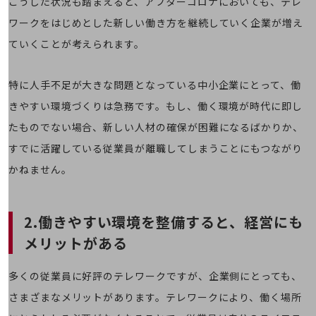
こうした状況も踏まえると、アフターコロナにおいても、テレ
旬な話題やお役立ち資料などDXの課題を
ワークをはじめとした新しい働き方を継続していく企業が増え
解決するヒントをお届けする記事サイト
新着記事
ていくことが考えられます。
お役立ち資料ダウンロード
トレンド記事特集
IT用語集
特に人手不足が大きな問題となっている中小企業にとって、働
中堅中小企業向け
きやすい環境づくりは急務です。もし、働く環境が時代に即し
サービス・ソリューション
たものでない場合、新しい人材の確保が困難になるばかりか、
課題やニーズに合ったサービスをご紹介し、
中堅中小企業のビジネスをサポート！
すでに活躍している従業員が離職してしまうことにもつながり
お悩みから見つける
かねません。
お悩みから見つけるTOP
ネットワーク
2.働きやすい環境を整備すると、経営にも
モバイル・音声
メリットがある
バックオフィス
多くの従業員に好評のテレワークですが、企業側にとっても、
リモート・ハイブリッドワーク
さまざまなメリットがあります。テレワークにより、働く場所
セキュリティ