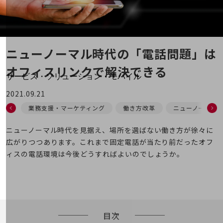
地域経済のさらなる活性化に取り組みます
自治体・地域社会との共創
LGPF(Local Government Platform)
ニューノーマル時代の「電話問題」は
別ウィンドウで開きます
オフィスリンクで解決できる
サービス・ソリューション・モバイル
サービス・ソリューションTOP
2021.09.21
DXに関する課題を解決する
業務支援・マーケティング
働き方改革
ニューノーマル
サービス・ソリューションをご紹介
カテゴリーで探す
ニューノーマル時代を見据え、場所を選ばない働き方が徐々に
カテゴリーで探すTOP
広がりつつあります。これまで固定電話が当たり前だったオフ
ネットワーク・モバイル
ィスの電話環境は今後どうすればよいのでしょうか。
クラウド・データセンター
電話・映像コミュニケーション
セキュリティ
目次