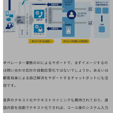
会社案内パンフレット
ニュースルーム
ニュースルームTOP
ニュースリリース
地域からの発表
重要なお知らせ
お知らせ
社外からの評価実績
オペレーター業務のAIによるサポートで、まずイメージするの
サステナビリティ
サステナビリティTOP
は問い合わせ応対の自動応答化ではないでしょうか。あるいは
顧客自身による自己解決をサポートするチャットボットにも注
NTTドコモビジネスグループのサステナビリティ
目です。
サステナビリティ基本方針
サステナビリティレポート
音声のテキスト化やテキストマイニングも期待されており、通
ダイバーシティ
話内容を自動でテキスト化できれば、コール後のシステム入力
経営情報