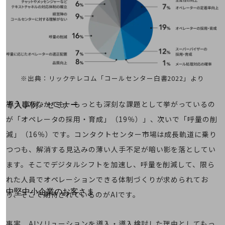
運用保守・故障紛失サポート
回線・ネットワーク
お手続き
※出典：リックテレコム「コールセンター白書2022」より
別ウィンドウで開きます
サービスをご利用中のお客さま
そうしたなかでも、もっとも深刻な課題として挙がっているの
導入事例・セミナー
導入事例TOP
が「オペレータの採用・育成」（19％）」、次いで「呼量の削
減」（16％）です。コンタクトセンター市場は成長軌道に乗り
最新の導入事例や注目の導入事例をご紹介します
セミナー
つつも、解消する見込みの薄い人手不足が暗い影を落としてい
開催・出展する各種セミナー、イベント情報をご紹介します
ます。そこでデジタルシフトを加速し、呼量を削減して、限ら
れた人員でオペレーションできる体制づくりが求められてお
別ウィンドウで開きます
中堅中小企業のお客さま
り、そこで期待されているのがAIです。
NTTドコモビジネスウォッチ
ビジネスお役立ち情報
事実、AIソリューションを導入・導入検討した理由としてもっ