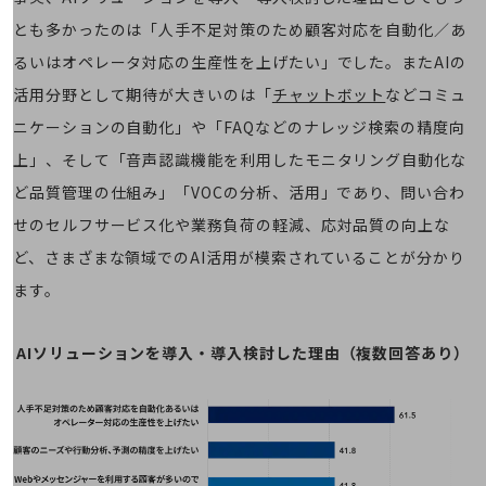
旬な話題やお役立ち資料などDXの課題を
とも多かったのは「人手不足対策のため顧客対応を自動化／あ
解決するヒントをお届けする記事サイト
新着記事
るいはオペレータ対応の生産性を上げたい」でした。またAIの
お役立ち資料ダウンロード
活用分野として期待が大きいのは「
チャットボット
などコミュ
トレンド記事特集
IT用語集
ニケーションの自動化」や「FAQなどのナレッジ検索の精度向
中堅中小企業向け
上」、そして「音声認識機能を利用したモニタリング自動化な
サービス・ソリューション
ど品質管理の仕組み」「VOCの分析、活用」であり、問い合わ
課題やニーズに合ったサービスをご紹介し、
せのセルフサービス化や業務負荷の軽減、応対品質の向上な
中堅中小企業のビジネスをサポート！
お悩みから見つける
ど、さまざまな領域でのAI活用が模索されていることが分かり
お悩みから見つけるTOP
ます。
ネットワーク
モバイル・音声
AIソリューションを導入・導入検討した理由（複数回答あり）
バックオフィス
リモート・ハイブリッドワーク
セキュリティ