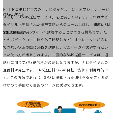
料金分析(ご利用料金管理サービス)
NTTドコモビジネスの「ナビダイヤル」は、オプションサービ
Web明細(My docomo)
個人のお客さま
スとして「SMS送信サービス」を提供しています。これはナビ
NTTドコモ
ダイヤルへ発信された携帯電話からのコールに対し、即座にSM
OCNなど
Sを送信してWebサイトへ誘導することができる機能です。た
工事・故障情報
お客さまサポートサイト
とえばピークコール時や休日時間外など、オペレーターが応対
SDPFナレッジセンター
できない状況の際にSMSを送信し、FAQページへ誘導するとい
NTTドコモ 通信障害情報
った使い方が考えられます。一般的なSMS送信サービスは、通
話料に加えてSMS送信料が必要となりますが、ナビダイヤルの
通話料は発生せず、SMS送信料のみの負担で安価に利用可能で
す。この方法であれば、SMSに記載されたURLをタップするだ
けなので手間なく目的のページに誘導できます。