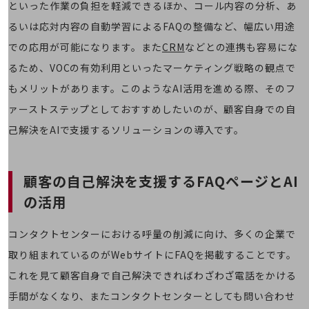
といった作業の負担を軽減できるほか、コール内容の分析、あ
経営情報TOP
るいは応対内容の自動学習によるFAQの整備など、幅広い用途
業績
での応用が可能になります。また
CRM
などとの連携も容易にな
決算公告
るため、VOCの有効利用といったマーケティング戦略の観点で
電子公告
もメリットがあります。このようなAI活用を進める際、そのフ
ァーストステップとしておすすめしたいのが、顧客自身での自
基礎的電気通信役務損益明細表
採用情報
己解決をAIで支援するソリューションの導入です。
採用情報TOP
新卒採用
顧客の自己解決を支援するFAQページとAI
経験者採用
の活用
障がい者採用
コンタクトセンターにおける呼量の削減に向け、多くの企業で
人材育成制度
広告・協賛
取り組まれているのがWebサイトにFAQを掲載することです。
広告
これを見て顧客自身で自己解決できればわざわざ電話をかける
協賛
手間がなくなり、またコンタクトセンターとしても問い合わせ
NTTドコモグループ