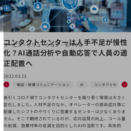
地域経済のさらなる活性化に取り組みます
自治体・地域社会との共創
LGPF(Local Government Platform)
別ウィンドウで開きます
コンタクトセンターは人手不足が慢性
サービス・ソリューション・モバイル
化？
AI通話分析や自動応答で人員の適
サービス・ソリューションTOP
正配置へ
DXに関する課題を解決する
サービス・ソリューションをご紹介
カテゴリーで探す
2022.03.23
カテゴリーで探すTOP
電話・映像コミュニケーション
AI
コンタクトセンター
ネットワーク・モバイル
長引くコロナ禍でコンタクトセンターを取り巻く環境は大きく
クラウド・データセンター
変化しました。人材不足のなか、オペレーターの感染症対策に
配慮したシフトのやりくりに苦慮するセンターは少なくありま
電話・映像コミュニケーション
せん。そこで期待されているのが、応対品質の向上、コール量
セキュリティ
の削減、放棄呼率の低減を目的としたAIの活用です。具体的