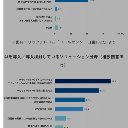
その他のお悩みはこちら
業界から見つける
業界から見つけるTOP
製造業
小売・卸売業
※出典：リックテレコム「コールセンター白書2022」より
運輸業
AIを導入／導入検討しているソリューション分野（複数回答あ
建設業
り）
地域産業
その他の業界はこちら
ゲーム感覚で見つける
ビジネスお悩み診断
NTTドコモビジネス
オンラインショップ
モバイル・ICTサービスをオンラインで
相談・申し込みができるバーチャルショップ
法人向けモバイルトップ