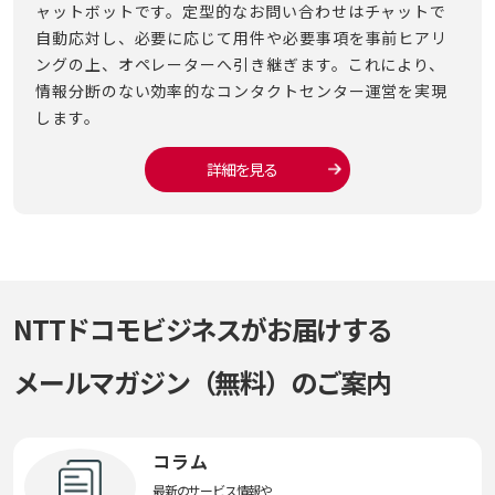
する
ャットボットです。定型的なお問い合わせはチャットで
客さ
録音
自動応対し、必要に応じて用件や必要事項を事前ヒアリ
サー
ロー
ングの上、オペレーターへ引き継ぎます。これにより、
ファ
変換
情報分断のない効率的なコンタクトセンター運営を実現
ドす
します。
する
詳細を見る
NTTドコモビジネスがお届けする
メールマガジン（無料）のご案内
コラム
最新のサービス情報や