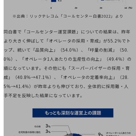
通信モジュール製品
※出典：リックテレコム「コールセンター白書2022」より
衛星携帯電話
IOT完了済みメーカーブランド製品
同白書で「コールセンター運営課題」についての結果は、昨年
料金
より大きく伸ばして「オペレータの採用・育成」が55.2％でト
料金TOP
ップ、続いて「品質向上」（54.0％）、「呼量の削減」（50.
ドコモBiz データ無制限 ドコモ MAX ドコモ mini ドコモBiz かけ放題
0％）、「オペレータ1人あたりの生産性の向上」（49.4％）の
ケータイプラン
順になっています。その他にも「スーパーバイザーの採用・育
5Gデータプラス
成」（40.8％→47.1％）、「オペレータの定着率向上」（28.
データプラス
5％→41.4％）が昨年よりも伸びており、全体的に採用難・人
手不足を反映した結果になっています。
IoT向け回線料金
home5Gプラン
モバイルサービス
端末の一元管理
セキュリティ