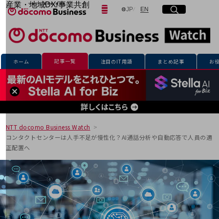
産業・地域DX/事業共創
日本語
English
JP
EN
サイト内検索
開く
メニュー
開く
OPEN HUB for Plural Futures
自律・分散・協調型社会の実現を目指し、
「社会可能性」を探究・実装する事業共創エコシステムです。
フリーワードを入力して探す
OPEN HUB for Plural Futuresとは
イベント/ウェビナー
記事一覧
ホーム
注目のIT用語
まとめ記事
お
記事コンテンツ
検索する
プレイヤー(カタリスト/パートナー企業)
事例
Smart World
フリーワードでNTTドコモビジネスの
取り組みを検索
産業・地域DXプラットフォーマーとして
企業と地域が持続成長する社会を目指します
NTT docomo Business Watch
Smart City
コンタクトセンターは人手不足が慢性化？AI通話分析や自動応答で人員の適
Smart Education
正配置へ
Smart Healthcare
Smart Industry
Smart Mobility
Smart Worksite
生成AI(Generative AI)
地域の取り組み
地域社会を支える皆さまと地域課題の解決や