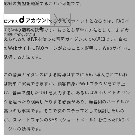
応対の負担を軽減することが可能です。
ログイン
こうした取り組みを進めるうえでポイントとなるのは、FAQペ
ージへの顧客の誘導です。もっとも簡単な方法として、まず考
オンラインショップ
ご契約中のお客さま
えられるのは
IVR
を使った音声ガイダンスでの通知です。自社
のWebサイトにFAQページがあることを説明し、Webサイトに
サービス別サポート情報
誘導する方法です。
この音声ガイダンスによる誘導はすでにIVRが導入されていれ
ご契約中サービスの一元管理
ば簡単に実現できますが、顧客自身がWebブラウザを立ち上
げ、音声で流したURLを入力する、あるいはWebサイトのリン
クを辿ったり検索したりする必要があり、顧客側のハードルが
Web明細(ビリングステーション)
高いのも事実です。そこで次のステップとして検討したいの
が、スマートフォンの
SMS
（ショートメール）を使ったFAQペ
ージへの誘導です。