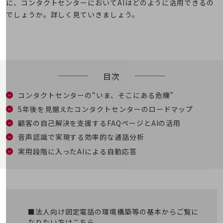
に、コンタクトセンターにおいてAIはどのように活用できるの
5G
でしょうか。詳しく見ていきましょう。
IoT
AI
データ利活用
目次
運用管理
コンタクトセンターの“いま、そこにある危機”
業務支援・マーケティング
5年後を見据えたコンタクトセンターのロードマップ
災害対策・BCP
顧客の自己解決を支援するFAQページとAIの活用
課題・ニーズで探す
課題・ニーズで探すTOP
音声認識で実現する効率的な通話分析
実用段階に入ったAIによる自動応答
コミュニケーション・情報共有
マーケティング
業務効率化
災害対策
■法人向け固定電話の環境構築等の基本からご覧に
なりたい方はこちら