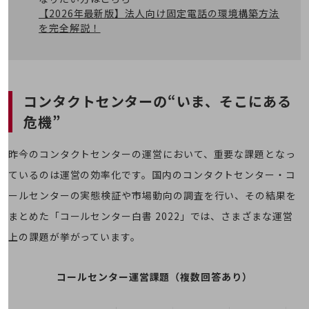
職場環境整備
【2026年最新版】法人向け固定電話の環境構築方法
を完全解説！
地域共創・地方創生
セキュリティ対策
遠隔監視
コンタクトセンターの“いま、そこにある
顧客体験（CX）改善
危機”
自動化・省電化
昨今のコンタクトセンターの運営において、重要な課題となっ
人材不足解消
業種・業態で探す
ているのは運営の効率化です。国内のコンタクトセンター・コ
業種・業態で探すTOP
ールセンターの実態検証や市場動向の調査を行い、その結果を
自治体
まとめた「コールセンター白書 2022」では、さまざまな運営
一次産業
上の課題が挙がっています。
医療・介護
コールセンター運営課題（複数回答あり）
観光