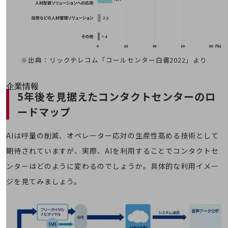
はじめての方へ
サービス・商品を探す
新規会員登録/ログインはこちら
100回線以上のお問い合わせ・お見積りはこちら
※出典：リックテレコム「コールセンター白書2022」より
別ウィンドウで開きます
企業情報
5年後を見据えたコンタクトセンターのロ
企業情報TOP
ードマップ
会社案内
会社案内TOP
AIは呼量の削減、オペレーター応対の生産性高める技術として
組織
期待されていますが、実際、AIを利用することでコンタクトセ
沿革
ンターはどのように変わるのでしょうか。具体的な利用イメー
社長からのご挨拶
ジを見てみましょう。
事業拠点
グループ会社