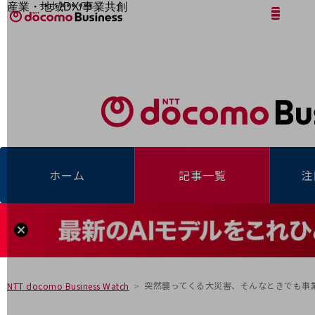
産業・地域DX/事業共創
サイト内検索
開く
メニュー
開く
OPEN HUB for Plural Futures
自律・分散・協調型社会の実現を目指し、
「社会可能性」を探究・実装する事業共創エコシステムです。
フリーワードを入力して探す
OPEN HUB for Plural Futuresとは
イベント/ウェビナー
記事コンテンツ
プレイヤー(カタリスト/パートナー企業)
事例
Smart World
フリーワードでNTTドコモビジネスの
取り組みを検索
産業・地域DXプラットフォーマーとして
ホーム
記事一覧
注
企業と地域が持続成長する社会を目指します
Smart City
Smart Education
Smart Healthcare
Smart Industry
Smart Mobility
Smart Worksite
生成AI(Generative AI)
地域の取り組み
突然襲ってくる大災害、そんなときでも事
NTT docomo Business Watch
地域社会を支える皆さまと地域課題の解決や