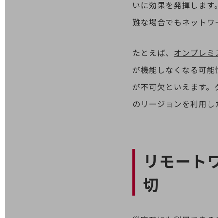
いに効果を発揮します
データ通信製品
難な場合でもネットワ
ドコモケータイ
5G対応ホームルーター
たとえば、
オンプレミ
通信モジュール製品
が機能しなくなる可能
衛星携帯電話
が不可欠といえます。
IOT完了済みメーカーブランド製品
のリージョンを利用し
料金
料金TOP
ドコモBiz データ無制限 ドコモ MAX ドコモ mini ドコモBiz かけ放題
ケータイプラン
リモート
5Gデータプラス
切
データプラス
IoT向け回線料金