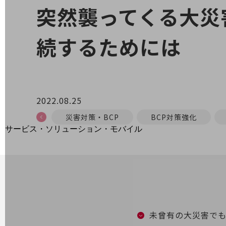
地域経済のさらなる活性化に取り組みます
突然襲ってくる大災
自治体・地域社会との共創
LGPF(Local Government Platform)
続するためには
別ウィンドウで開きます
2022.08.25
災害対策・BCP
BCP対策強化
サービス・ソリューション・モバイル
サービス・ソリューションTOP
DXに関する課題を解決する
サービス・ソリューションをご紹介
カテゴリーで探す
カテゴリーで探すTOP
ネットワーク・モバイル
未曾有の大災害で
クラウド・データセンター