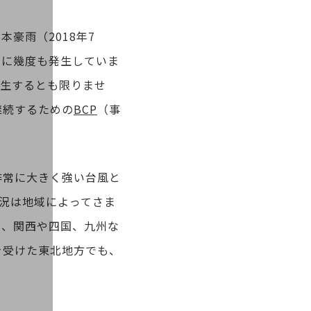
本豪雨（2018年7
で年に幾度も発生していま
発生するとも限りませ
継続するための
BCP
（事
非常に大きく強い台風と
状況は地域によってさま
え、関西や四国、九州な
を受けた東北地方でも、