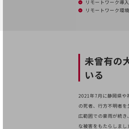
リモートワーク導
リモートワーク環
電話・映像コミュニケーション
セキュリティ
5G
IoT
AI
未曾有の
データ利活用
いる
運用管理
業務支援・マーケティング
2021年7月に静岡
災害対策・BCP
課題・ニーズで探す
の死者、行方不明者を
課題・ニーズで探すTOP
広範囲での豪雨が続き
コミュニケーション・情報共有
な被害をもたらしまし
マーケティング