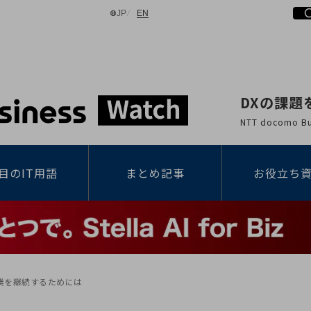
日本語
English
JP
EN
DXの課題
検索する
NTT docomo
目のIT用語
まとめ記事
お役立ち
業を継続するためには