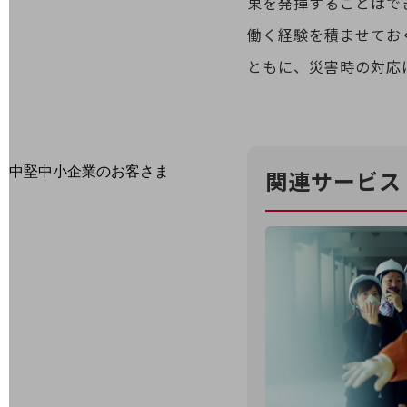
果を発揮することはで
最新の導入事例や注目の導入事例をご紹介します
働く経験を積ませてお
セミナー
ともに、災害時の対応
開催・出展する各種セミナー、イベント情報をご紹介します
中堅中小企業のお客さま
関連サービス
NTTドコモビジネスウォッチ
ビジネスお役立ち情報
旬な話題やお役立ち資料などDXの課題を
解決するヒントをお届けする記事サイト
新着記事
お役立ち資料ダウンロード
トレンド記事特集
IT用語集
中堅中小企業向け
サービス・ソリューション
課題やニーズに合ったサービスをご紹介し、