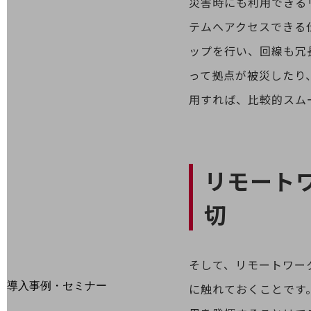
災害時にも利用できる
home5Gプラン
モバイルサービス
テムへアクセスできる
端末の一元管理
ップを行い、回線も冗
セキュリティ
って拠点が被災したり
運用保守・故障紛失サポート
用すれば、比較的スム
回線・ネットワーク
お手続き
リモート
切
そして、リモートワー
別ウィンドウで開きます
サービスをご利用中のお客さま
導入事例・セミナー
に触れておくことです
導入事例TOP