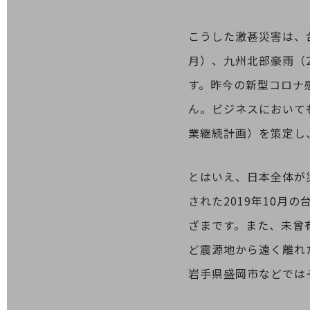
業務効率化
こうした激甚災害は、台風
災害対策
月）、九州北部豪雨（2
職場環境整備
す。昨今の新型コロナ
地域共創・地方創生
ん。ビジネスにおいて
セキュリティ対策
業継続計画）を策定し
遠隔監視
とはいえ、日本全体が
顧客体験（CX）改善
された2019年10月
自動化・省電化
ざまです。また、未曾
人材不足解消
業種・業態で探す
ど震源地から遠く離れ
業種・業態で探すTOP
岩手県盛岡市などでは
自治体
一次産業