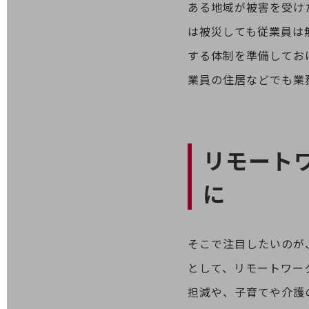
ある地域が被害を受け
医療・介護
は被災しても従業員は
観光
する体制を準備してお
教育
業員の住居などでも業
モビリティ
製造・建設業
小売業
リモート
キーワードで探す
モバイルTOP
に
法人向けスマホ・携帯に関する、
おすすめの機種、料金やサービスをご紹介
製品
製品TOP
そこで注目したいのが
ビジネス向けスマートフォン
として、リモートワー
担減や、子育てや介護
タフネススマートフォン