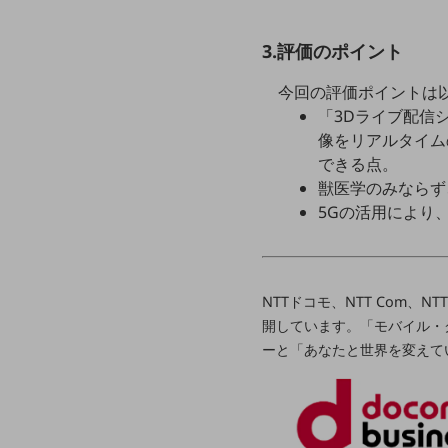
データ通信製品
3.評価のポイント
ドコモケータイ
今回の評価ポイントは
5G対応ホームルーター
「3Dライブ配信
通信モジュール製品
像をリアルタイム
できる点。
衛星携帯電話
獣医学のみならず
IOT完了済みメーカーブランド製品
5Gの活用により
料金
料金TOP
ドコモBiz データ無制限 ドコモ MAX ドコモ mini ドコモBiz かけ放題
NTTドコモ、NTT Com
ケータイプラン
開しています。「モバイル・
ーと「あなたと世界を変えて
5Gデータプラス
データプラス
IoT向け回線料金