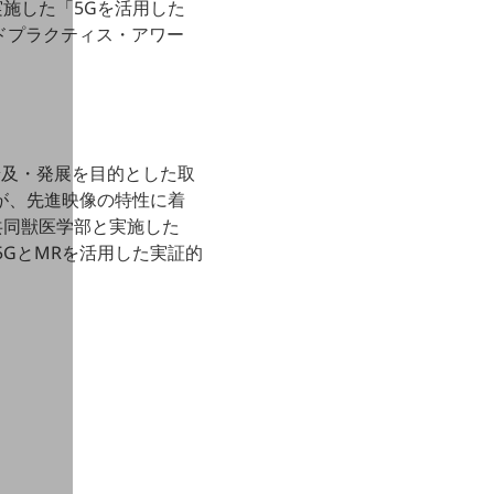
実施した「5Gを活用した
ドプラクティス・アワー
の普及・発展を目的とした取
が、先進映像の特性に着
共同獣医学部と実施した
5GとMRを活用した実証的