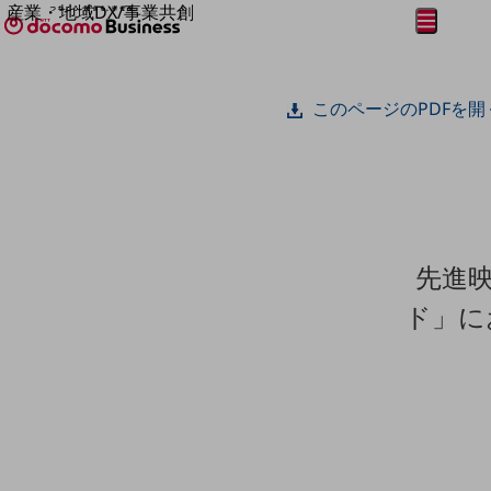
産業・地域DX/事業共創
メニュー
開く
OPEN HUB for Plural Futures
自律・分散・協調型社会の実現を目指し、
フリーワードを入力して探す
「社会可能性」を探究・実装する事業共創エコシステムです。
このページのPDFを開
OPEN HUB for Plural Futuresとは
イベント/ウェビナー
記事コンテンツ
プレイヤー(カタリスト/パートナー企業)
事例
Smart World
フリーワードでNTTドコモビジネスの
取り組みを検索
産業・地域DXプラットフォーマーとして
先進
企業と地域が持続成長する社会を目指します
Smart City
ド」に
Smart Education
Smart Healthcare
Smart Industry
Smart Mobility
Smart Worksite
生成AI(Generative AI)
地域の取り組み
地域社会を支える皆さまと地域課題の解決や