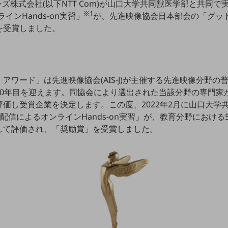
ンズ株式会社(以下NTT Com)が山口大学共同獣医学部と共同で
※1
インHands-on実習」
が、先進映像協会日本部会の「グッ
を受賞しました。
アワード」は先進映像協会(AIS-J)が主催する先進映像分野
10年目を迎えます。同協会により選出された当該分野の専門家
価し受賞企業を決定します。この度、2022年2月に山口大学
ブ配信によるオンラインHands-on実習」が、教育分野における
して評価され、「奨励賞」を受賞しました。