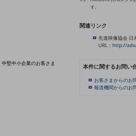
導入事例TOP
す。
最新の導入事例や注目の導入事例をご紹介します
セミナー
関連リンク
開催・出展する各種セミナー、イベント情報をご紹介します
先進映像協会 
URL：
http://ad
中堅中小企業のお客さま
本件に関するお問い
NTTドコモビジネスウォッチ
ビジネスお役立ち情報
お客さまからのお
報道機関からのお
旬な話題やお役立ち資料などDXの課題を
解決するヒントをお届けする記事サイト
新着記事
お役立ち資料ダウンロード
トレンド記事特集
IT用語集
中堅中小企業向け
サービス・ソリューション