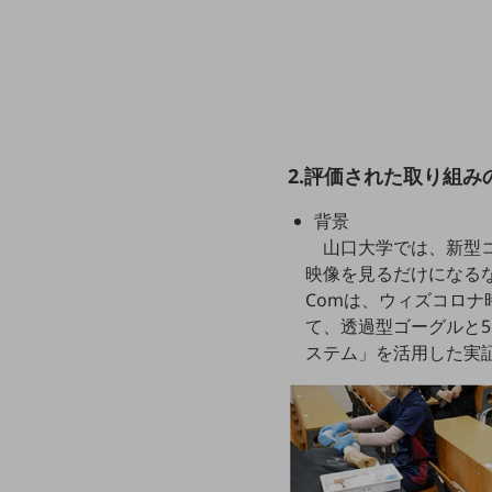
クラウド・データセンター
電話・映像コミュニケーション
セキュリティ
5G
IoT
2.評価された取り組み
AI
背景
山口大学では、新型
データ利活用
映像を見るだけになる
運用管理
Comは、ウィズコロナ
て、透過型ゴーグルと5
業務支援・マーケティング
ステム」を活用した実
災害対策・BCP
課題・ニーズで探す
課題・ニーズで探すTOP
コミュニケーション・情報共有