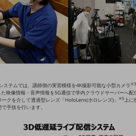
※
システムでは、講師側の実習模様を4K撮影可能な小型カメラ
した映像情報・音声情報を5G通信で学内クラウドサーバーへ配
※5
クを介して透過型レンズ「HoloLens(ホロレンズ)」
上に
型で手技を行います。