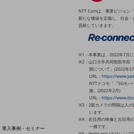
home5Gプラン
NTT Comは、事業ビジョン「Re
モバイルサービス
新たな価値を定義し、社会・
端末の一元管理
貢献していきます。
セキュリティ
運用保守・故障紛失サポート
回線・ネットワーク
※1：本事業は、2022年7月
お手続き
※2：山口大学共同獣医学部「
開について」(2022年2月
URL：
https://www.ya
NTTドコモ「『5Gモバ
施」(2022年2月)
URL：
https://www.do
※3：2眼カメラの間隔は人
います。
※4：右目用の映像と左目用
別ウィンドウで開きます
サービスをご利用中のお客さま
一種です。
導入事例・セミナー
※5：HoloLens (ホロレン