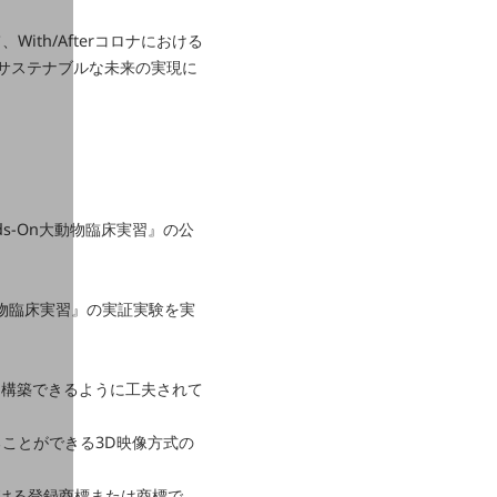
th/Afterコロナにおける
サステナブルな未来の実現に
s-On大動物臨床実習』の公
大動物臨床実習』の実証実験を実
を構築できるように工夫されて
ことができる3D映像方式の
の国における登録商標または商標で