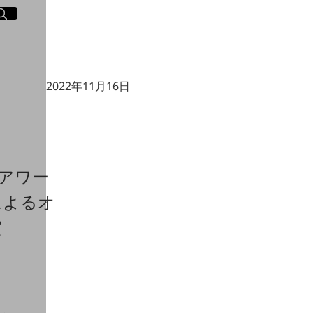
イト内検索
く
2022年11月16日
アワー
によるオ
賞