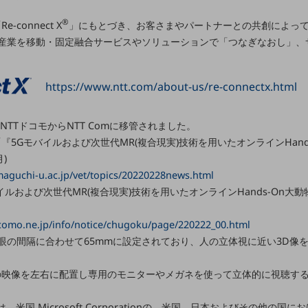
®
-connect X
」にもとづき、お客さまやパートナーとの共創によって、Wi
産業を移動・固定融合サービスやソリューションで「つなぎなおし」、
https://www.ntt.com/about-us/re-connectx.html
にNTTドコモからNTT Comに移管されました。
『5Gモバイルおよび次世代MR(複合現実)技術を用いたオンラインHand
)
maguchi-u.ac.jp/vet/topics/20220228news.html
イルおよび次世代MR(複合現実)技術を用いたオンラインHands-On
como.ne.jp/info/notice/chugoku/page/220222_00.html
の眼の間隔に合わせて65mmに設定されており、人の立体視に近い3D像
の映像を左右に配置し専用のモニターやメガネを使って立体的に視聴する
ズ)は、米国 Microsoft Corporationの、米国、日本およびその他