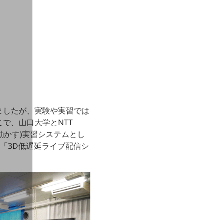
ましたが、実験や実習では
で、山口大学とNTT
を動かす)実習システムとし
「3D低遅延ライブ配信シ