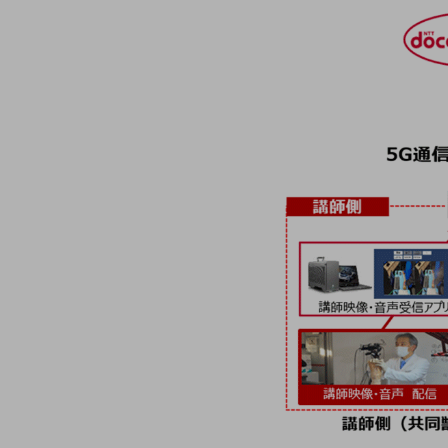
一次産業
医療・介護
観光
教育
モビリティ
製造・建設業
小売業
キーワードで探す
モバイルTOP
法人向けスマホ・携帯に関する、
おすすめの機種、料金やサービスをご紹介
製品
製品TOP
ビジネス向けスマートフォン
タフネススマートフォン