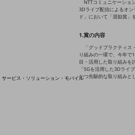
NTTコミュニケーショ
地域経済のさらなる活性化に取り組みます
自治体・地域社会との共創
3Dライブ配信によるオンラ
LGPF(Local Government Platform)
ド」において「奨励賞」
1.賞の内容
別ウィンドウで開きます
「グッドプラクティス・
り組みの一環で、今年で
目・活用した取り組みを評
「5Gを活用した3Dライ
かつ先駆的な取り組みと
サービス・ソリューション・モバイル
サービス・ソリューションTOP
DXに関する課題を解決する
サービス・ソリューションをご紹介
カテゴリーで探す
カテゴリーで探すTOP
ネットワーク・モバイル