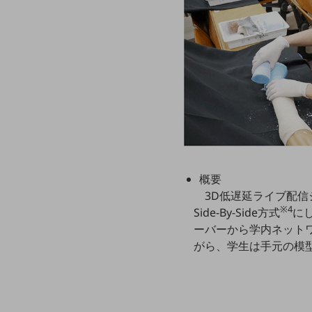
マーケティング
業務効率化
災害対策
職場環境整備
地域共創・地方創生
セキュリティ対策
遠隔監視
概要
顧客体験（CX）改善
3D低遅延ライブ配信
自動化・省電化
※4
Side-By-Side方式
に
ーバーから学内ネットワー
人材不足解消
がら、学生は手元の模
業種・業態で探す
業種・業態で探すTOP
自治体