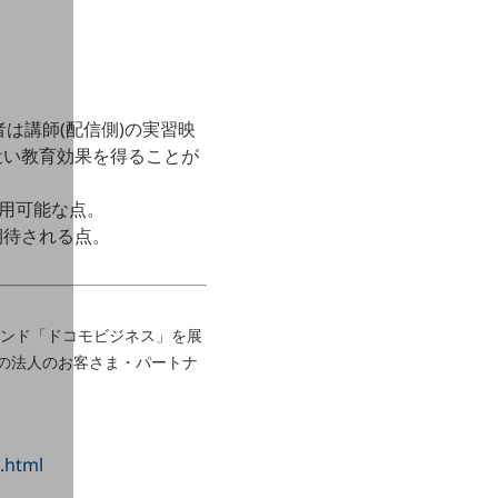
は講師(配信側)の実習映
近い教育効果を得ることが
用可能な点。
期待される点。
ブランド「ドコモビジネス」を展
の法人のお客さま・パートナ
.html