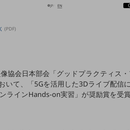
サ
開
日本語
English
JP
EN
く
(PDF)
検索する
映像協会日本部会「グッドプラクティス・
おいて、「5Gを活用した3Dライブ配信
ンラインHands-on実習」が奨励賞を受