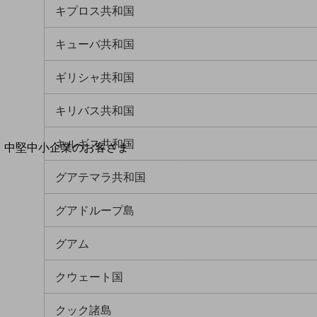
導入事例TOP
キプロス共和国
最新の導入事例や注目の導入事例をご紹介します
セミナー
キューバ共和国
開催・出展する各種セミナー、イベント情報をご紹介します
ギリシャ共和国
キリバス共和国
キルギス共和国
中堅中小企業のお客さま
NTTドコモビジネスウォッチ
グアテマラ共和国
ビジネスお役立ち情報
旬な話題やお役立ち資料などDXの課題を
グアドループ島
解決するヒントをお届けする記事サイト
新着記事
グアム
お役立ち資料ダウンロード
トレンド記事特集
IT用語集
クウェート国
中堅中小企業向け
サービス・ソリューション
クック諸島