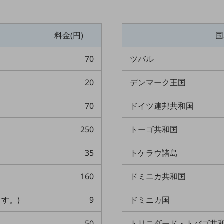
料金(円)
国
70
ツバル
20
デンマーク王国
70
ドイツ連邦共和国
250
トーゴ共和国
35
トケラウ諸島
160
ドミニカ共和国
す。)
9
ドミニカ国
50
トリニダード・トバゴ共