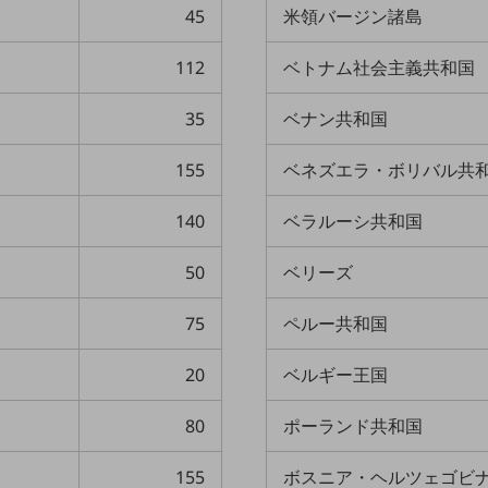
45
米領バージン諸島
112
ベトナム社会主義共和国
35
ベナン共和国
155
ベネズエラ・ボリバル共
140
ベラルーシ共和国
別ウィンドウで開きます
50
ベリーズ
75
ペルー共和国
20
ベルギー王国
80
ポーランド共和国
155
ボスニア・ヘルツェゴビ