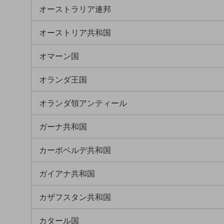
オーストラリア連邦
データ通信製品
ドコモケータイ
オーストリア共和国
5G対応ホームルーター
オマーン国
通信モジュール製品
オランダ王国
衛星携帯電話
オランダ領アンティール
IOT完了済みメーカーブランド製品
料金
料金TOP
ガーナ共和国
ドコモBiz データ無制限 ドコモ MAX ドコモ mini ドコモBiz かけ放題
カーボベルデ共和国
ケータイプラン
ガイアナ共和国
5Gデータプラス
カザフスタン共和国
データプラス
IoT向け回線料金
カタール国