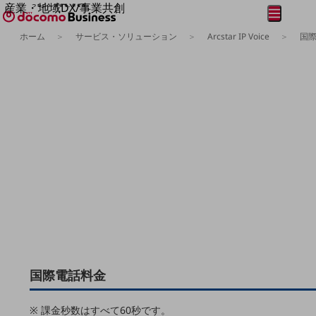
産業・地域DX/事業共創
メニュー
開く
OPEN HUB for Plural Futures
ホーム
サービス・ソリューション
Arcstar IP Voice
国
自律・分散・協調型社会の実現を目指し、
フリーワードを入力して探す
「社会可能性」を探究・実装する事業共創エコシステムです。
OPEN HUB for Plural Futuresとは
イベント/ウェビナー
記事コンテンツ
プレイヤー(カタリスト/パートナー企業)
事例
Smart World
フリーワードでNTTドコモビジネスの
取り組みを検索
産業・地域DXプラットフォーマーとして
企業と地域が持続成長する社会を目指します
Smart City
Smart Education
Smart Healthcare
Smart Industry
Smart Mobility
Smart Worksite
生成AI(Generative AI)
国際電話料金
地域の取り組み
地域社会を支える皆さまと地域課題の解決や
※ 課金秒数はすべて60秒です。