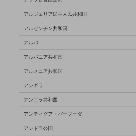
クラウド・データセンター
電話・映像コミュニケーション
アルジェリア民主人民共和国
セキュリティ
アルゼンチン共和国
5G
アルバ
IoT
アルバニア共和国
AI
データ利活用
アルメニア共和国
運用管理
アンギラ
業務支援・マーケティング
アンゴラ共和国
災害対策・BCP
課題・ニーズで探す
アンティグア・バーブーダ
課題・ニーズで探すTOP
コミュニケーション・情報共有
アンドラ公国