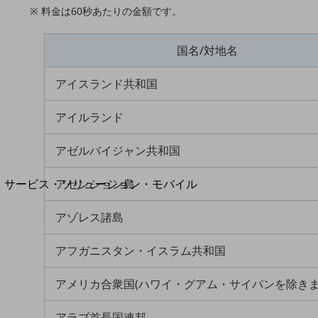
地域経済のさらなる活性化に取り組みます
※ 料金は60秒あたりの金額です。
自治体・地域社会との共創
LGPF(Local Government Platform)
国名/対地名
アイスランド共和国
別ウィンドウで開きます
アイルランド
アゼルバイジャン共和国
アセンション島
サービス・ソリューション・モバイル
サービス・ソリューションTOP
アゾレス諸島
DXに関する課題を解決する
サービス・ソリューションをご紹介
アフガニスタン・イスラム共和国
カテゴリーで探す
カテゴリーで探すTOP
アメリカ合衆国(ハワイ・グアム・サイパンを除きま
ネットワーク・モバイル
アラブ首長国連邦