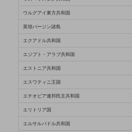
一次産業
医療・介護
ウルグアイ東方共和国
観光
英領バージン諸島
教育
エクアドル共和国
モビリティ
エジプト・アラブ共和国
製造・建設業
小売業
エストニア共和国
キーワードで探す
モバイルTOP
エスワティニ王国
法人向けスマホ・携帯に関する、
おすすめの機種、料金やサービスをご紹介
エチオピア連邦民主共和国
製品
製品TOP
エリトリア国
ビジネス向けスマートフォン
エルサルバドル共和国
タフネススマートフォン