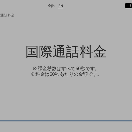
サ
開
日本語
English
JP
EN
際通話料金
検索する
国際通話料金
※ 課金秒数はすべて60秒です。
※ 料金は60秒あたりの金額です。