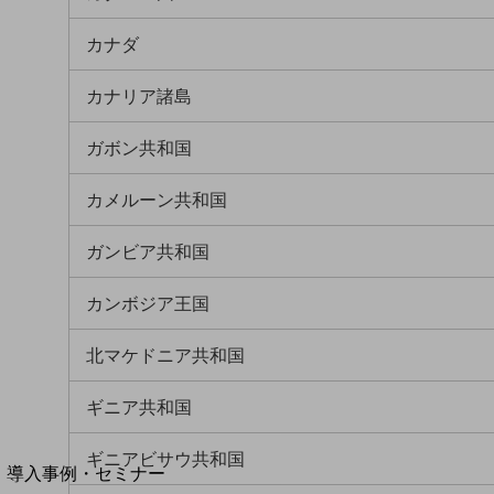
home5Gプラン
カナダ
モバイルサービス
端末の一元管理
カナリア諸島
セキュリティ
ガボン共和国
運用保守・故障紛失サポート
回線・ネットワーク
カメルーン共和国
お手続き
ガンビア共和国
カンボジア王国
北マケドニア共和国
ギニア共和国
別ウィンドウで開きます
サービスをご利用中のお客さま
ギニアビサウ共和国
導入事例・セミナー