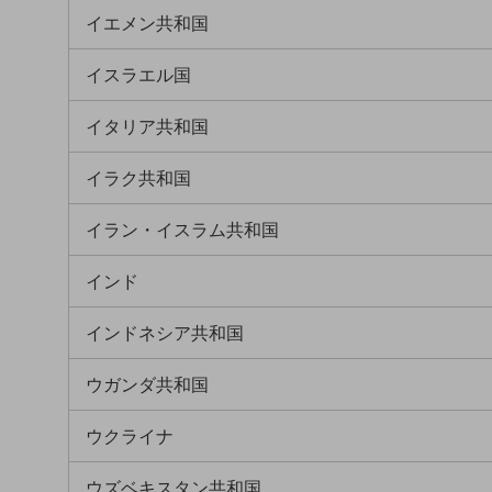
マーケティング
イエメン共和国
業務効率化
イスラエル国
災害対策
イタリア共和国
職場環境整備
地域共創・地方創生
イラク共和国
セキュリティ対策
イラン・イスラム共和国
遠隔監視
インド
顧客体験（CX）改善
自動化・省電化
インドネシア共和国
人材不足解消
ウガンダ共和国
業種・業態で探す
業種・業態で探すTOP
ウクライナ
自治体
ウズベキスタン共和国